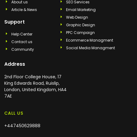
About us
SEO Services
Article & News
Email Marketing
Web Design
Support
Graphic Design
PPC Campaign
Help Center
Ecommerce Managment
Contact us
Social Media Managment
Community
Address
2nd Floor College House, 17
King Edwards Road, Ruislip,
London, United Kingdom, HA4
7AE
CALL US
+447450629888