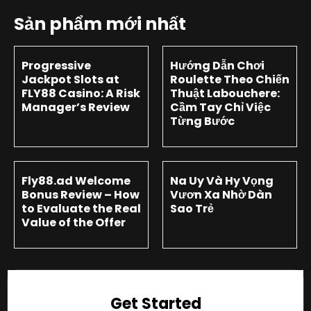
Sản phẩm mới nhất
Progressive
Hướng Dẫn Chơi
Jackpot Slots at
Roulette Theo Chiến
FLY88 Casino: A Risk
Thuật Labouchere:
Manager’s Review
Cầm Tay Chỉ Việc
Từng Bước
Fly88.ad Welcome
Na Uy Và Hy Vọng
Bonus Review – How
Vươn Xa Nhờ Dàn
to Evaluate the Real
Sao Trẻ
Value of the Offer
Get Started