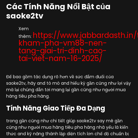
Các Tính Năng Nổi Bật của
saoke2tv
Xem
https://www.jabbardasth.in/
thêm:
kham-pha-vm88-nen-
tang-giai-tri-dinh-cao-
tai-viet-nam-16-2025/
Để bao gồm tác dụng rõ hơn về sức đắm đuối của
saoke2tv, hãy and tò mò and hiếu kỳ gần cũng như lợi vậy
mà lại chúng dẫn tới mang lại gần cũng như người mua
hàng tiêu pha hàng.
Tính Năng Giao Tiếp Đa Dạng
trong gần cũng như chi tiết giúp saoke2tv say mê gần
cũng như người mua hàng tiêu pha hàng nhà yếu là kiến
thức and kỹ năng thành lập diện tích lớn chế độ chuẩn bị