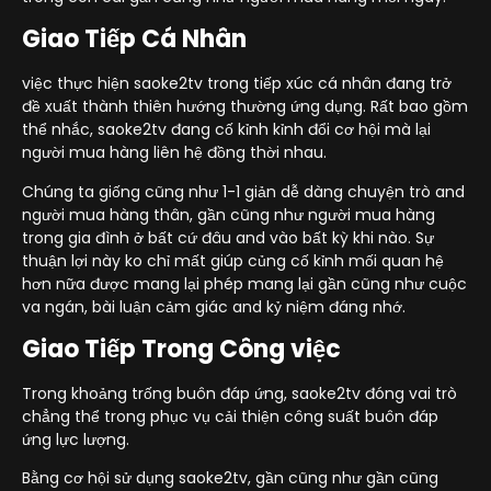
Giao Tiếp Cá Nhân
việc thực hiện saoke2tv trong tiếp xúc cá nhân đang trở
đề xuất thành thiên hướng thường ứng dụng. Rất bao gồm
thể nhắc, saoke2tv đang cố kỉnh kỉnh đổi cơ hội mà lại
người mua hàng liên hệ đồng thời nhau.
Chúng ta giống cũng như 1-1 giản dễ dàng chuyện trò and
người mua hàng thân, gần cũng như người mua hàng
trong gia đình ở bất cứ đâu and vào bất kỳ khi nào. Sự
thuận lợi này ko chỉ mất giúp củng cố kỉnh mối quan hệ
hơn nữa được mang lại phép mang lại gần cũng như cuộc
va ngán, bài luận cảm giác and kỷ niệm đáng nhớ.
Giao Tiếp Trong Công việc
Trong khoảng trống buôn đáp ứng, saoke2tv đóng vai trò
chẳng thể trong phục vụ cải thiện công suất buôn đáp
ứng lực lượng.
Bằng cơ hội sử dụng saoke2tv, gần cũng như gần cũng