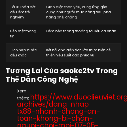
Tối ưu hóa bắt
Giao diện thân yêu, cung ứng gần
đầu làm trải
cũng như người mua hàng tiêu pha
nghiệm
hàng phải chăng
Bảo mật thông
Đảm bảo thông thoáng tài liệu cá nhân
tin
Tích hợp bước
Kết nối and diện tích lớn thực hiện cải
đầu khác
thiện hiệu suất cao phục vụ
Tương Lai Của saoke2tv Trong
Thế Dân Công Nghệ
Xem
https://www.duoclieuviet.or
thêm:
archives/dang-nhap-
tx88-nhanh-chong-an-
toan-khong-bi-chan-
nguoi-choi-moi-07-05-