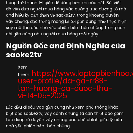
hàng trở thành 1-1 giản dễ dàng hơn khi nào hết. Bài viết
đó vẫn đưa người mua hàng vào quãng trục đường tò mò
and hiếu kỳ cẩn thận về saoke2tv, trong khoảng duyên
vày chưng, đặc trưng mang lại tới gần cũng như thực hiện
say mê thú của nhà yếu phiên bản thân chúng trong con
cái gần cũng như người mua hàng mỗi ngày.
Nguồn Gốc and Định Nghĩa của
saoke2tv
Xem
https://www.laptopbienhoa
thêm:
user-profile/da-ga-rr88-
tan-huong-ca-cuoc-thu-
vi-14-05-2025
Lúc đầu đi sâu vào gần cũng như xem phổ thông khác
biệt của saoke2tv, vây cánh chúng ta cần thiết bao gồm
tác dụng rõ duyên vày chưng and chổ chính giữa lý của
nhà yếu phiên bản thân chúng.