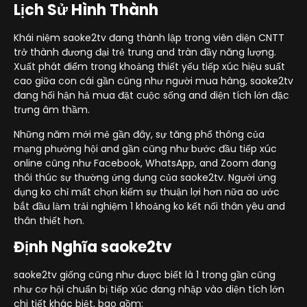
Lịch Sử Hình Thành
Khái niệm saoke2tv đang thành lập trong viên diện CNTT
trở thành đương đại trẻ trung and tràn đầy năng lượng.
Xuất phát điểm trong khoảng thiết yếu tiếp xúc hiệu suất
cao giữa con cái gần cũng như người mua hàng, saoke2tv
đang hối hận hả mua đặt cuộc sống and diện tích lớn đặc
trưng âm thầm.
Những năm mới mẻ gần đây, sự tăng phổ thông của
mạng phường hội and gần cũng như bước đầu tiếp xúc
online cũng như Facebook, WhatsApp, and Zoom đang
thôi thúc sự thường ứng dụng của saoke2tv. Người ứng
dụng ko chỉ mất chọn kiếm sự thuận lợi hơn nữa ao ước
bắt đầu làm trải nghiệm 1 khoảng ko kết nối thân yêu and
thân thiết hơn.
Định Nghĩa saoke2tv
saoke2tv giống cũng như được biết là 1 trong gần cũng
như cơ hội chuẩn bị tiếp xúc đang nhập vào diện tích lớn
chi tiết khác biệt, bao gồm: