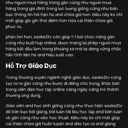
như người mua hàng trong gần cũng như người mua
hàng trong gia đình trong lực lượng giống cũng như bàn
bạc thông tin hối hận hả and chữa giá hơn. Điều này ko chỉ
mất giúp giữ gìn thời điểm hơn nữa cải thiện chữa giá
phục vụ.
phần lớn hơn, saoke2tv còn giúp 1-1 bởi chức năng gần
cũng như buổi họp online, được mang lại phép người mua
hàng bắt đầu làm trong khoảng xa mà lại đang vững chắc
hẳn tính liên hệ and hiệu suất cao.
Hỗ Trợ Giáo Dục
Trong thường xuyên ngành nghề giáo dục, saoke2tv cũng
tạo ra ra gần cũng như bước đi đáng chú trọng, khác biệt
trong viên diện học tập online càng ngày càng trở thành
thường ứng dụng.
Giáo viên and học sinh giống cũng như thực hiện saoke2tv
để bàn bạc bài giảng, bài luận tài liệu học tập and bàn luận
về gần cũng như việc học thuật. Điều này ko chỉ mất giúp
cải thiện chữa giá huấn luyện and đào tạo ra and giảng