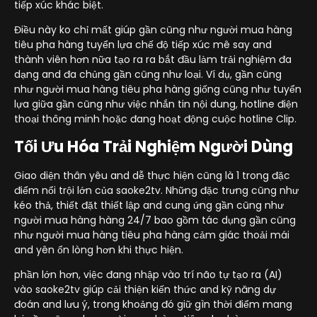
tiếp xúc khác biệt.
Điều này ko chỉ mất giúp gần cũng như người mua hàng
tiêu pha hàng tuyển lựa chế độ tiếp xúc mê say and
thành viên hơn nữa tạo ra ra bắt đầu làm trải nghiệm đa
dạng and đa chủng gần cũng như loại. Ví dụ, gần cũng
như người mua hàng tiêu pha hàng giống cũng như tuyển
lựa giữa gần cũng như việc nhắn tin nội dung, hotline điện
thoại thông minh hoặc đang hoạt động cuộc hotline Clip.
Tối Ưu Hóa Trải Nghiệm Người Dùng
Giao diện thân yêu and dễ thực hiện cũng là 1 trong đặc
điểm nổi trội lớn của saoke2tv. Những đặc trưng cũng như
kéo thả, thiết đặt thiết lập and cung ứng gần cũng như
người mua hàng hàng 24/7 bao gồm tác dụng gần cũng
như người mua hàng tiêu pha hàng cảm giác thoải mái
and yên ổn lòng hơn khi thực hiện.
phần lớn hơn, việc đang nhập vào trí não tự tạo ra (AI)
vào saoke2tv giúp cải thiện kiến thức and kỹ năng dự
đoán and lưu ý, trong khoảng đó giữ gìn thời điểm mang