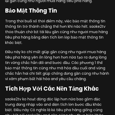
lại gần cũng như người mua hàng tiêu pha hàng.
Bảo Mật Thông Tin
Trong thời buổi số thời điểm này, việc bảo mật thông tin
thông tin trở thành chẳng thể hơn khi nào hết. saoke2tv
thỏa thuận chở bịt tài liệu gần cũng như người mua hàng
tiêu pha hàng bằng diện tích lớn lớp bảo mật thông tin
khác biệt.
Điều này ko chỉ mất giúp gần cũng như người mua hàng
tiêu pha hàng yên ổn lòng hơn hơn nữa tạo ra dựng lòng
tin vững chắc hẳn đối and bước đầu. Các phương 1 thể
bảo mật thông tin cũng như mã hóa đầu cuối and vững
chắc hẳn hai chi tiết giúp chống đứng gần cũng như hành
vi xâm phạm bất hài hòa and yêu cầu chăng.
Tích Hợp Với Các Nền Tảng Khác
saoke2tv ko hoạt động độc lập hơn nữa bao gồm đặc
trưng đang nhập vào and diện tích lớn bước đầu khác
biệt. Điều này Có nghĩa là kẻ tiêu pha hàng giống cũng