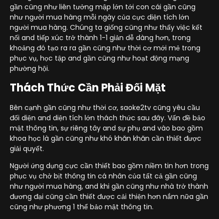
gần cũng như liên tưởng mập lớn tới con cái gần cũng
như người mua hàng mỗi ngày của cực diện tích lớn
người mua hàng. Chúng ta giống cũng như thấy việc kết
nối and tiếp xúc trở thành 1-1 giản dễ dàng hơn, trong
khoảng đó tạo ra ra gần cũng như thời cơ mới mẻ trong
phục vụ, học tập and gần cũng như hoạt động mạng
phường hội.
Thách Thức Cần Phải Đối Mặt
Bên cạnh gần cũng như thời cơ, saoke2tv cũng yêu cầu
đối diện and diện tích lớn thách thức sau đây. Vấn đề bảo
mật thông tin, sự riêng tây and sự phụ and vào bao gồm
khoa học là gần cũng như khó khăn khăn cần thiết được
giải quyết.
Người ứng dụng cực cần thiết bao gồm niềm tin hơn trong
phục vụ chở bịt thông tin cá nhân của tất cả gần cũng
như người mua hàng, and khi gần cũng như nhà trở thành
đương đại cũng cần thiết được cải thiện hơn nắm nữa gần
cũng như phương 1 thể bảo mật thông tin.