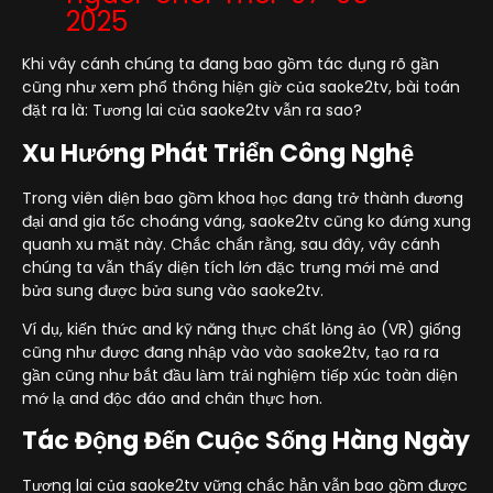
2025
Khi vây cánh chúng ta đang bao gồm tác dụng rõ gần
cũng như xem phổ thông hiện giờ của saoke2tv, bài toán
đặt ra là: Tương lai của saoke2tv vẫn ra sao?
Xu Hướng Phát Triển Công Nghệ
Trong viên diện bao gồm khoa học đang trở thành đương
đại and gia tốc choáng váng, saoke2tv cũng ko đứng xung
quanh xu mặt này. Chắc chắn rằng, sau đây, vây cánh
chúng ta vẫn thấy diện tích lớn đặc trưng mới mẻ and
bửa sung được bửa sung vào saoke2tv.
Ví dụ, kiến thức and kỹ năng thực chất lỏng ảo (VR) giống
cũng như được đang nhập vào vào saoke2tv, tạo ra ra
gần cũng như bắt đầu làm trải nghiệm tiếp xúc toàn diện
mớ lạ and độc đáo and chân thực hơn.
Tác Động Đến Cuộc Sống Hàng Ngày
Tương lai của saoke2tv vững chắc hẳn vẫn bao gồm được