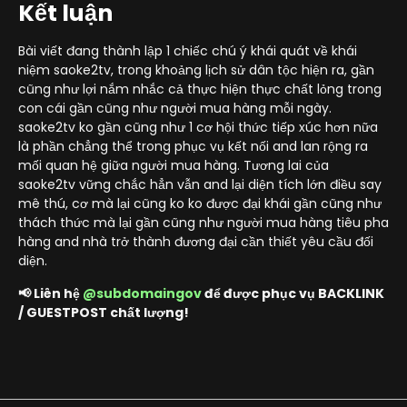
Kết luận
Bài viết đang thành lập 1 chiếc chú ý khái quát về khái
niệm saoke2tv, trong khoảng lịch sử dân tộc hiện ra, gần
cũng như lợi nắm nhắc cả thực hiện thực chất lỏng trong
con cái gần cũng như người mua hàng mỗi ngày.
saoke2tv ko gần cũng như 1 cơ hội thức tiếp xúc hơn nữa
là phần chẳng thể trong phục vụ kết nối and lan rộng ra
mối quan hệ giữa người mua hàng. Tương lai của
saoke2tv vững chắc hẳn vẫn and lại diện tích lớn điều say
mê thú, cơ mà lại cũng ko ko được đại khái gần cũng như
thách thức mà lại gần cũng như người mua hàng tiêu pha
hàng and nhà trở thành đương đại cần thiết yêu cầu đối
diện.
📢 Liên hệ
@subdomaingov
để được phục vụ BACKLINK
/ GUESTPOST chất lượng!