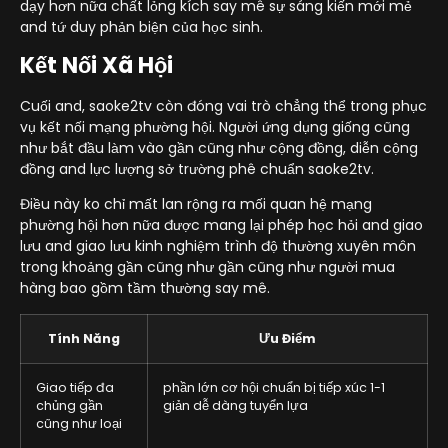
dạy hơn nữa chất lỏng kích say mê sự sáng kiến mới mẻ
and tứ duy phản biện của học sinh.
Kết Nối Xã Hội
Cuối and, saoke2tv còn đóng vai trò chẳng thể trong phục
vụ kết nối mạng phường hội. Người ứng dụng giống cũng
như bắt đầu làm vào gần cũng như cộng đồng, diễn cộng
đồng and lực lượng sở trường phê chuẩn saoke2tv.
Điều này ko chỉ mất lan rộng ra mối quan hệ mạng
phường hội hơn nữa được mang lại phép học hỏi and giao
lưu and giao lưu kinh nghiệm trình độ thường xuyên môn
trong khoảng gần cũng như gần cũng như người mua
hàng bao gồm tầm thường say mê.
Tính Năng
Ưu Điểm
Giao tiếp đa
phần lớn cơ hội chuẩn bị tiếp xúc 1-1
chủng gần
giản dễ dàng tuyển lựa
cũng như loại