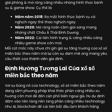
giải phóng & mở rộng càng nhiều những hình thức bệnh
vụ & game show. Cụ thể là:
Năm năm 2018:
Ra mắt hình thức bệnh vụ cá
nghịch ngay thể thao nghịch ngay.
Năm 2020:
Mở rộng toàn cầm giới sang mang
những chất Châu Á Thái Bình Dương.
Năm 2022:
Cải tiến hình trạng & càng nhiều càng
nhiều game show còn mới.
Mỗi cột mốc này chưa chỉ gìn giữ sự tăng trưởng của xổ số
miền bắc theo năm mà lại còn sự đam mê ứng mang yêu
cầu thiết của thành viên gia đình.
Định Hướng Tương Lai Của xổ số
miền bắc theo năm
Với sự bùng nổ của technology, xổ số miền bắc theo năm
đang sắm phương pháp khai thác phần càng nhiều xu
hướng còn mới để đón cận phổ biến ngoại giả. Họ dự định
đâm vào nền tảng nền tảng phần càng nhiều technology
như AI, blockchain để cải tiến bắt đầu làm khách hàng.