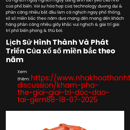
cá nghịch ngay nghịch ngay đang sinh sản yêu cầu nhớ
của phổ biến. Với sự hòa hợp của technology đương đại &
phần càng nhiều bắt đầu làm cá nghịch ngay phổ thông,
xổ số miền bắc theo năm đưa mang đến mang đến khách
hàng phần càng nhiều giây khắc vui nghịch & giải trí giải
trí phổ biến phỏng & thú bởi.
Lịch Sử Hình Thành Và Phát
Triển Của xổ số miền bắc theo
năm
Xem
https://www.nhakhoathanh
thêm:
discussion/kham-pha-
the-gioi-giai-tri-doc-dao-
tai-gem88-18-07-2025