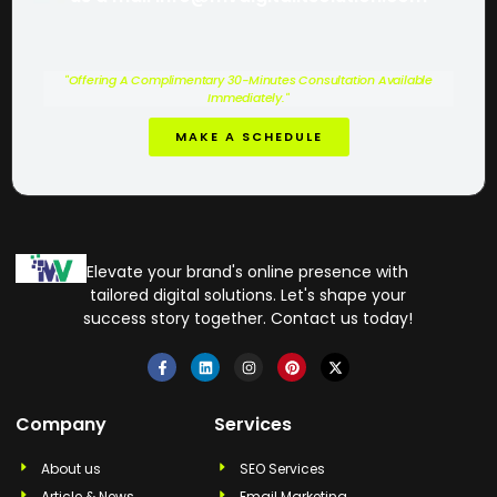
"Offering A Complimentary 30-Minutes Consultation Available
Immediately."
MAKE A SCHEDULE
Elevate your brand's online presence with
tailored digital solutions. Let's shape your
success story together. Contact us today!
Company
Services
About us
SEO Services
Article & News
Email Marketing