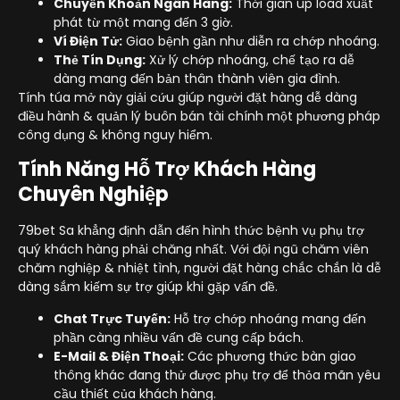
Chuyển Khoản Ngân Hàng:
Thời gian up load xuất
phát từ một mang đến 3 giờ.
Ví Điện Tử:
Giao bệnh gần như diễn ra chớp nhoáng.
Thẻ Tín Dụng:
Xử lý chớp nhoáng, chế tạo ra dễ
dàng mang đến bản thân thành viên gia đình.
Tính túa mở này giải cứu giúp người đặt hàng dễ dàng
điều hành & quản lý buôn bán tài chính một phương pháp
công dụng & không nguy hiểm.
Tính Năng Hỗ Trợ Khách Hàng
Chuyên Nghiệp
79bet Sa khẳng định dẫn đến hình thức bệnh vụ phụ trợ
quý khách hàng phải chăng nhất. Với đội ngũ chăm viên
chăm nghiệp & nhiệt tình, người đặt hàng chắc chắn là dễ
dàng sắm kiếm sự trợ giúp khi gặp vấn đề.
Chat Trực Tuyến:
Hỗ trợ chớp nhoáng mang đến
phần càng nhiều vấn đề cung cấp bách.
E-Mail & Điện Thoại:
Các phương thức bàn giao
thông khác đang thử được phụ trợ để thỏa mãn yêu
cầu thiết của khách hàng.