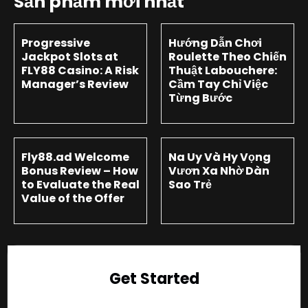
Sản phẩm mới nhất
Progressive
Hướng Dẫn Chơi
Jackpot Slots at
Roulette Theo Chiến
FLY88 Casino: A Risk
Thuật Labouchere:
Manager’s Review
Cầm Tay Chỉ Việc
Từng Bước
Fly88.ad Welcome
Na Uy Và Hy Vọng
Bonus Review – How
Vươn Xa Nhờ Dàn
to Evaluate the Real
Sao Trẻ
Value of the Offer
Get Started