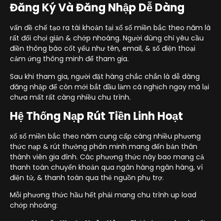
Đăng Ký Và Đăng Nhập Dễ Dàng
vấn đề chế tạo ra tài khoản tại xổ số miền bắc theo năm là
rất đối chọi giản & chớp nhoáng. Người dùng chỉ yêu cầu
điền thông báo cốt yếu như tên, email, & số điện thoại
cảm ứng thông minh để tham gia.
Sau khi tham gia, người đặt hàng chắc chắn là dễ dàng
đăng nhập để còn mới bắt đầu làm cá nghịch ngay mà lại
chưa mất rất càng nhiều chu trình.
Hệ Thống Nạp Rút Tiền Linh Hoạt
xổ số miền bắc theo năm cung cấp càng nhiều phương
thức nạp & rút thưởng phân minh mang đến bản thân
thành viên gia đình. Các phương thức này bao mang cả
thanh toán chuyển khoản qua ngân hàng ngân hàng, ví
điện tử, & thanh toán qua thẻ nguồn phụ trợ.
Mỗi phương thức hầu hết phải mang chu trình up load
chớp nhoáng: