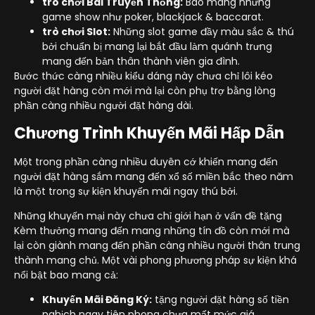
trò chơi Bài Truyền Thống:
Bao mang những
game show như poker, blackjack & baccarat.
trò chơi Slot:
Những slot game đầy màu sắc & thú
bởi chuẩn bị mang lại bắt đầu làm quánh trưng
mang đến bản thân thành viên gia đình.
Bước thức càng nhiều kiểu dáng này chưa chỉ lôi kéo
người đặt hàng còn mới mà lại còn phụ trợ bằng lòng
phần càng nhiều người đặt hàng dài.
Chương Trình Khuyến Mãi Hấp Dẫn
Một trong phần càng nhiều duyên cớ khiến mang đến
người đặt hàng sắm mang đến xổ số miền bắc theo năm
là một trong sự kiện khuyến mãi ngay thú bởi.
Những khuyến mại này chưa chỉ giới hạn ở vấn đề tặng
Kèm thưởng mang đến mang những tín đồ còn mới mà
lại còn giành mang đến phần càng nhiều người thân trung
thành mang chủ. Một vài phong phương pháp sự kiện khá
nổi bật bao mang cả:
Khuyến Mãi Đăng Ký:
tặng người đặt hàng số tiền
nghịch ngay tiên phong chưa mất mức giá.