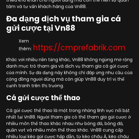
tâm và tư vấn khách hàng của Vn88.
Đa dạng dịch vụ tham gia cá
gửi cược tại Vn88
Xem
https://cmprefabrik.com
thêm:
Khác với nhiều nền tảng khác, Vn88 không ngừng mở rộng
danh mục trò tham gia và dịch vụ tham gia cá gửi cược
của mình. Sự đa dạng này không chỉ đáp ứng nhu cầu của
cộng đồng người dùng mà còn giúp Vn88 duy trì vị thế
cạnh tranh trên thị trường.
Cá gửi cược thể thao
Cá gửi cược thể thao là một trong những lĩnh vực nổi bật
nhất tại Vn88. Người tham gia có thể tham gia gửi cược ở
nhiều môn thể thao khác nhau như bóng đá, bóng đá,
quần vợt và nhiều môn thể thao khác. Vn88 cung cấp
nhiều loại kèo gửi cược hấp dẫn, từ kèo châu Á, kèo châu