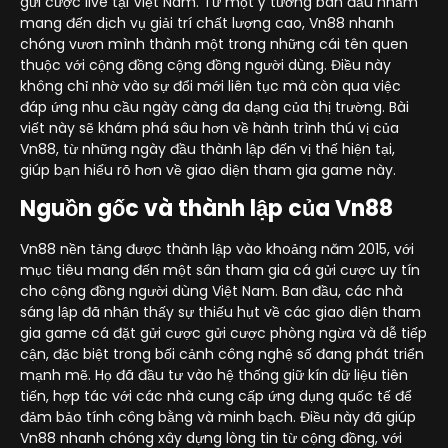
gửi cược live tại Việt Nam. Từ một ý tưởng ban đầu nhằm
mang đến dịch vụ giải trí chất lượng cao, Vn88 nhanh
chóng vươn mình thành một trong những cái tên quen
thuộc với cộng đồng cộng đồng người dùng. Điều này
không chỉ nhờ vào sự đổi mới liên tục mà còn qua việc
đáp ứng nhu cầu ngày càng đa dạng của thị trường. Bài
viết này sẽ khám phá sâu hơn về hành trình thú vị của
Vn88, từ những ngày đầu thành lập đến vị thế hiện tại,
giúp bạn hiểu rõ hơn về giao diện tham gia game này.
Nguồn gốc và thành lập của Vn88
Vn88 nền tảng được thành lập vào khoảng năm 2015, với
mục tiêu mang đến một sân tham gia cá gửi cược uy tín
cho cộng đồng người dùng Việt Nam. Ban đầu, các nhà
sáng lập đã nhận thấy sự thiếu hụt về các giao diện tham
gia game cá đặt gửi cược gửi cược phòng ngừa và dễ tiếp
cận, đặc biệt trong bối cảnh công nghệ số đang phát triển
mạnh mẽ. Họ đã đầu tư vào hệ thống giữ kín dữ liệu tiên
tiến, hợp tác với các nhà cung cấp ứng dụng quốc tế để
đảm bảo tính công bằng và minh bạch. Điều này đã giúp
Vn88 nhanh chóng xây dựng lòng tin từ cộng đồng, với