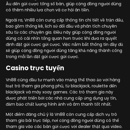
Âu đến gửi cược tổng số bàn, giúp cộng đồng người dùng
có thêm nhiều lựa chọn và cơ hội ăn tiền.
Ngoài ra, Vn88 còn cung cấp thông tin chi tiết về trận đấu,
bao gồm thống kê, lịch sử đối đầu và phân tích chuyên
sâu từ các chuyên gia. Điều này giúp cộng đồng người
dùng có cái nhìn tổng quan hơn trước khi đưa ra quyết
định đặt gửi cược gửi cược. Việc nắm bắt thông tin đầy đủ
sẽ giúp cộng đồng người dùng tăng khả năng thành công
trong mỗi lần đặt gửi cược gửi cược.
Casino trực tuyến
Vn88 cũng đầu tư mạnh vào mảng thể thao ảo với hàng
loạt trò tham gia phong phú, từ blackjack, roulette đến
blackjack và máy xoay games. Các trò tham gia này
được phát triển bởi các nhà cung cấp ứng dụng uy tín,
đảm bảo chất lượng hình ảnh và âm thanh tốt nhất.
Một điểm đáng chú ý là Vn88 còn cung cấp dịch vụ trò
tham gia bài trực tiếp, nơi cộng đồng người dùng có thể
tham gia vào các bàn gửi cược với dealer thật qua video.