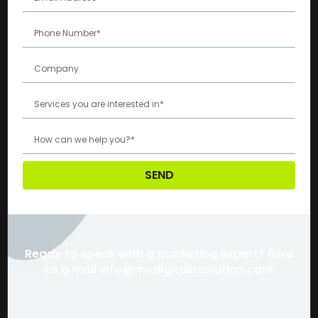
SEND
Ready to speak with a marketing expert? Give
us a mail info@mvdigitalitsolution.com