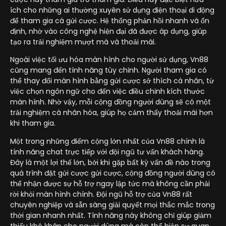
ích cho những ai thường xuyên sử dụng điện thoại di động
để tham gia cá gửi cược. Hệ thống phản hồi nhanh và ổn
định, nhờ vào công nghệ hiện đại đã được áp dụng, giúp
tạo ra trải nghiệm mượt mà và thoải mái.
Ngoài việc tối ưu hóa màn hình cho người sử dụng, Vn88
cũng mang đến tính năng tùy chỉnh. Người tham gia có
thể thay đổi màn hình bằng gửi cược sở thích cá nhân, từ
việc chọn ngôn ngữ cho đến việc điều chỉnh kích thước
màn hình. Nhờ vậy, mỗi cộng đồng người dùng sẽ có một
trải nghiệm cá nhân hóa, giúp họ cảm thấy thoải mái hơn
khi tham gia.
Một trong những điểm cộng lớn nhất của Vn88 chính là
tính năng chat trực tiếp với đội ngũ tư vấn khách hàng.
Đây là một lợi thế lớn, bởi khi gặp bất kỳ vấn đề nào trong
quá trình đặt gửi cược gửi cược, cộng đồng người dùng có
thể nhận được sự hỗ trợ ngay lập tức mà không cần phải
rời khỏi màn hình chính. Đội ngũ hỗ trợ của Vn88 rất
chuyên nghiệp và sẵn sàng giải quyết mọi thắc mắc trong
thời gian nhanh nhất. Tính năng này không chỉ giúp giảm
thiểu khó khăn cho người dùng mà còn thể hiện sự quan