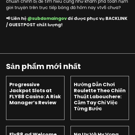
chuẩn chỉnh bị để tìm hiểu cũng như khám phá toàn nạm
giới truyện trên trực tiếp bóng đá hôm nay vtv6 chưa?
📢 Liên hệ
@subdomaingov
để được phục vụ BACKLINK
/ GUESTPOST chất lượng!
Sản phẩm mới nhất
Progressive
Hướng Dẫn Chơi
Jackpot Slots at
Roulette Theo Chiến
FLY88 Casino: A Risk
Thuật Labouchere:
Manager’s Review
Cầm Tay Chỉ Việc
Từng Bước
Fly88.ad Welcome
Na Uy Và Hy Vọng