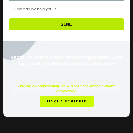
SEND
Ready to speak with a marketing expert? Give
us a mail info@mvdigitalitsolution.com
"Offering A Complimentary 30-Minutes Consultation Available
Immediately."
MAKE A SCHEDULE