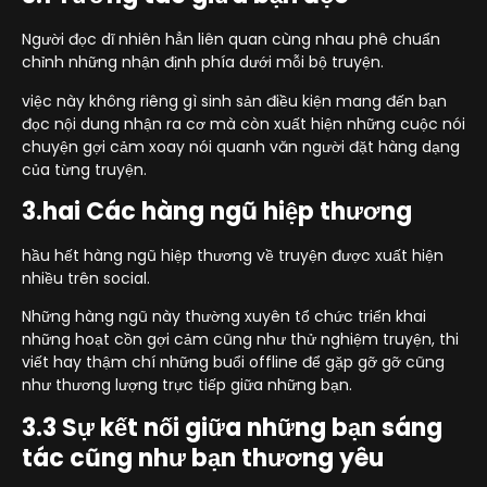
Người đọc dĩ nhiên hẳn liên quan cùng nhau phê chuẩn
chỉnh những nhận định phía dưới mỗi bộ truyện.
việc này không riêng gì sinh sản điều kiện mang đến bạn
đọc nội dung nhận ra cơ mà còn xuất hiện những cuộc nói
chuyện gợi cảm xoay nói quanh văn người đặt hàng dạng
của từng truyện.
3.hai Các hàng ngũ hiệp thương
hầu hết hàng ngũ hiệp thương về truyện được xuất hiện
nhiều trên social.
Những hàng ngũ này thường xuyên tổ chức triển khai
những hoạt cồn gợi cảm cũng như thử nghiệm truyện, thi
viết hay thậm chí những buổi offline để gặp gỡ gỡ cũng
như thương lượng trực tiếp giữa những bạn.
3.3 Sự kết nối giữa những bạn sáng
tác cũng như bạn thương yêu