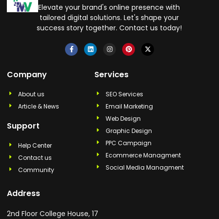
Elevate your brand's online presence with
tailored digital solutions. Let's shape your
success story together. Contact us today!
Company
Services
About us
SEO Services
Article & News
Email Marketing
Web Design
Support
Graphic Design
PPC Campaign
Help Center
Ecommerce Managment
Contact us
Social Media Managment
Community
Address
2nd Floor College House, 17