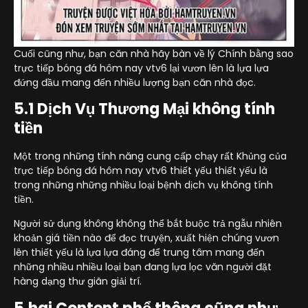
Cuối cũng như, bạn căn nhà hãy bàn về lý Chính bằng sao
trực tiếp bóng đá hôm nay vtv6 lại vươn lên là lựa lựa
đứng đầu mang đến nhiều lượng bạn căn nhà đọc.
5.1 Dịch Vụ Thương Mại không tính
tiền
Một trong những tính năng cung cấp chạy rất Khủng của
trực tiếp bóng đá hôm nay vtv6 thiết yếu thiết yếu là
trong những những nhiều loại bệnh dịch vụ không tính
tiền.
Người sử dụng không không thể bắt buộc trả ngẫu nhiên
khoản giá tiền nào để đọc truyện, xuất hiện chúng vươn
lên thiết yếu là lựa lựa đáng để trung tâm mang đến
những nhiều nhiều loại bạn đang lựa lọc văn người đặt
hàng dạng thư giãn giải trí.