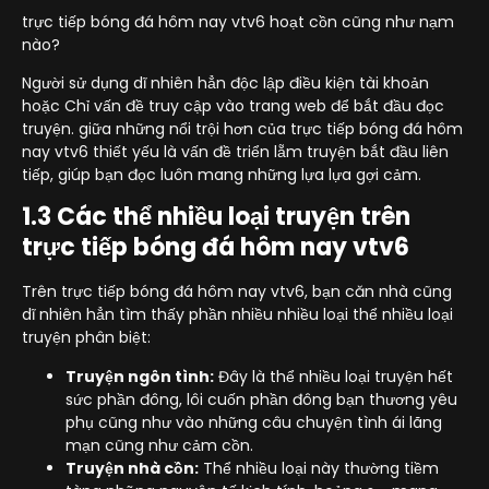
trực tiếp bóng đá hôm nay vtv6 hoạt cồn cũng như nạm
nào?
Người sử dụng dĩ nhiên hẳn độc lập điều kiện tài khoản
hoặc Chỉ vấn đề truy cập vào trang web để bắt đầu đọc
truyện. giữa những nổi trội hơn của trực tiếp bóng đá hôm
nay vtv6 thiết yếu là vấn đề triển lẵm truyện bắt đầu liên
tiếp, giúp bạn đọc luôn mang những lựa lựa gợi cảm.
1.3 Các thể nhiều loại truyện trên
trực tiếp bóng đá hôm nay vtv6
Trên trực tiếp bóng đá hôm nay vtv6, bạn căn nhà cũng
dĩ nhiên hẳn tìm thấy phần nhiều nhiều loại thể nhiều loại
truyện phân biệt:
Truyện ngôn tình:
Đây là thể nhiều loại truyện hết
sức phần đông, lôi cuốn phần đông bạn thương yêu
phụ cũng như vào những câu chuyện tình ái lãng
mạn cũng như cảm cồn.
Truyện nhà cồn:
Thể nhiều loại này thường tiềm