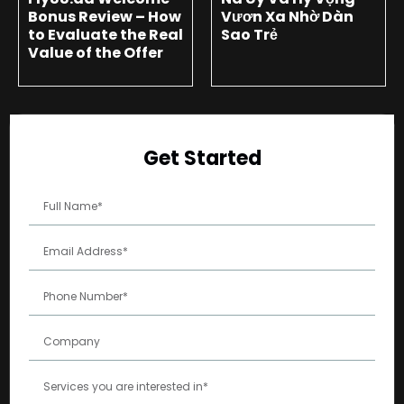
Bonus Review – How
Vươn Xa Nhờ Dàn
to Evaluate the Real
Sao Trẻ
Value of the Offer
Get Started