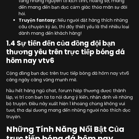
tàng những nguyên tố kịch tính, hoảng sợ, mang
đến mang đến bạn đọc cảm giác thỏa mãn sự đòi
hỏi.
Truyện fantasy:
Nếu người đặt hàng thích những
câu chuyện kỳ ảo, thì đây thiết yếu là thể nhiều loại
dành mang đến khách hàng!
1.4 Sự tiến đến của đồng đội bạn
thương yêu trên trực tiếp bóng đá
hôm nay vtv6
Cộng đồng bạn đọc trên trực tiếp bóng đá hôm nay vtv6
càng ngày càng vững mạnh mẽ.
hầu hết hàng ngũ chat, forum hiệp thương được thành
lập, vị trí con bạn ta ta nội dung ý kiến, nhận định về những
bộ truyện. Điều này xuất hiện 1 khoảng chừng không vui
tươi, tha đại dương mang đến những người nào thích đọc
truyện.
Những Tính Năng Nổi Bật Của
trực tiếp bóng đá hôm nay