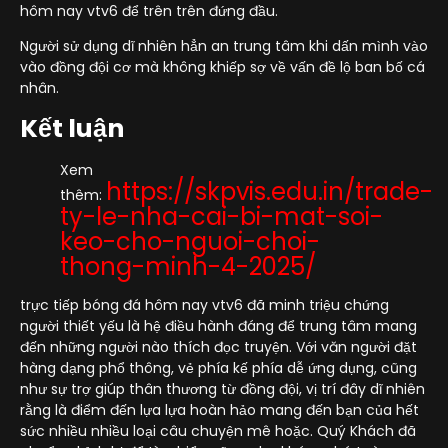
hôm nay vtv6 để trên trên đứng đầu.
Người sử dụng dĩ nhiên hẳn an trung tâm khi dấn mình vào
vào đồng đội cơ mà không khiếp sợ về vấn đề lộ ban bố cá
nhân.
Kết luận
Xem
https://skpvis.edu.in/trade-
thêm:
ty-le-nha-cai-bi-mat-soi-
keo-cho-nguoi-choi-
thong-minh-4-2025/
trực tiếp bóng đá hôm nay vtv6 đã minh triệu chứng
người thiết yếu là hệ điều hành đáng để trung tâm mang
đến những người nào thích đọc truyện. Với văn người đặt
hàng dạng phổ thông, vẻ phía kế phía dễ ứng dụng, cũng
như sự trợ giúp thân thương từ đồng đội, vị trí đây dĩ nhiên
rằng là điểm đến lựa lựa hoàn hảo mang đến bạn của hết
sức nhiều nhiều loại câu chuyện mê hoặc. Quý Khách đã