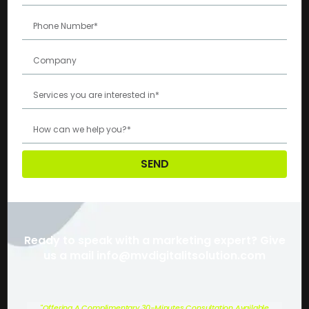
SEND
Ready to speak with a marketing expert? Give
us a mail info@mvdigitalitsolution.com
"Offering A Complimentary 30-Minutes Consultation Available