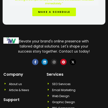
Immediately."
MAKE A SCHEDULE
Elevate your brand's online presence with
tailored digital solutions. Let's shape your
success story together. Contact us today!
Company
Services
About us
SEO Services
Article & News
Email Marketing
Web Design
Support
Graphic Design