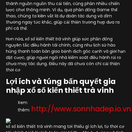
thành nguồn nguồn thu cải tiến, cùng phần nhiều chiến
lược chơi thông minh. Ví dụ, qua phần đông Game thể
thao, chúng ta kiên vắt là dự đoán tác dụng và dìm
thưởng ngay tức khắc, giúp cải thiện trường hợp đưa ra
phí cá thể.
Hơn nữa,
xổ số kiến thiết trà vinh
giúp sức phần đông
nguyên tắc điều hành tài chính, cũng như lịch sử hào
hùng thanh toán bàn giao bệnh dịch góc cạnh và giới hạn
đặt cược, giúp người ngôi nhà kiểm soát điều hành rủi ro
chưa may tác dụng. Điều này đã chưa còn chỉ cải thiện
thời cơ
Lợi ích và túng bấn quyết gia
nhập xổ số kiến thiết trà vinh
Xem
http://www.sonnhadep.io.vn
thêm:
xổ số kiến thiết trà vinh mang tới thiếu gì ích lợi, từ thời cơ