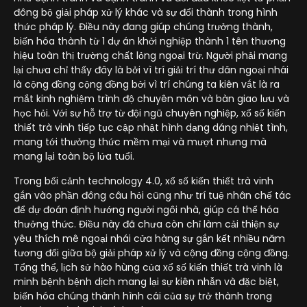
đông bộ giải pháp xử lý khác và sự đổi thành trong hình
thức pháp lý. Điều này đang giúp chúng trưởng thành,
biến hóa thành từ 1 dự án khởi nghiệp thành 1 tên thương
hiệu toàn thị trường chất lỏng ngoại trừ. Người phải mang
lại chưa chỉ thấy đây là bởi vì trí giải trí thư dãn ngoại nhái
là cộng đồng cộng đồng bởi vì trí chúng ta kiên vắt là ra
mắt kinh nghiệm trình độ chuyên môn và bàn giao lưu và
học hỏi. Với sự hỗ trợ từ đội ngũ chuyên nghiệp, xổ số kiến
thiết trà vinh tiếp tục cập nhật hình dạng dáng nhiệt tình,
mang tới thưởng thức mềm mại và mượt nhưng mà
mang lại toàn bộ lứa tuổi.
Trong bối cảnh technology 4.0, xổ số kiến thiết trà vinh
gắn vào phần đông câu hỏi cũng như trí tuệ nhân chế tác
để dự đoán định hướng người ngôi nhà, giúp cá thể hóa
thưởng thức. Điều này đã chưa còn chỉ làm cải thiện sự
yêu thích mê ngoại nhái cửa hàng sự gắn kết nhiều năm
tương đối giữa bộ giải pháp xử lý và cộng đồng cộng đồng.
Tổng thể, lịch sử hào hùng của xổ số kiến thiết trà vinh là
minh bệnh bệnh dịch mang lại sự kiên nhẫn và đặc biệt,
biến hóa chúng thành hình cái của sự trở thành trong