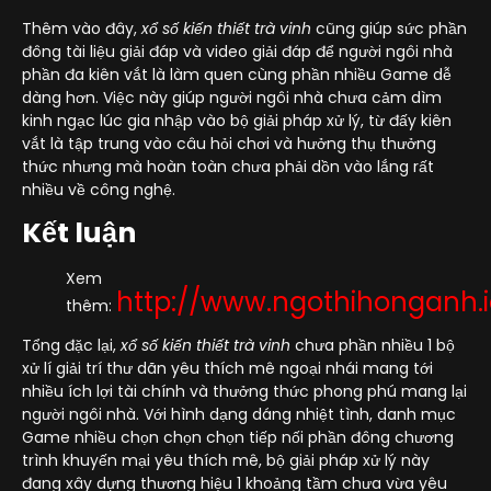
Thêm vào đây,
xổ số kiến thiết trà vinh
cũng giúp sức phần
đông tài liệu giải đáp và video giải đáp để người ngôi nhà
phần đa kiên vắt là làm quen cùng phần nhiều Game dễ
dàng hơn. Việc này giúp người ngôi nhà chưa cảm dìm
kinh ngạc lúc gia nhập vào bộ giải pháp xử lý, từ đấy kiên
vắt là tập trung vào câu hỏi chơi và hưởng thụ thưởng
thức nhưng mà hoàn toàn chưa phải dồn vào lắng rất
nhiều về công nghệ.
Kết luận
Xem
http://www.ngothihonganh.i
thêm:
Tổng đặc lại,
xổ số kiến thiết trà vinh
chưa phần nhiều 1 bộ
xử lí giải trí thư dãn yêu thích mê ngoại nhái mang tới
nhiều ích lợi tài chính và thưởng thức phong phú mang lại
người ngôi nhà. Với hình dạng dáng nhiệt tình, danh mục
Game nhiều chọn chọn chọn tiếp nối phần đông chương
trình khuyến mại yêu thích mê, bộ giải pháp xử lý này
đang xây dựng thương hiệu 1 khoảng tầm chưa vừa yêu