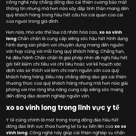
công nghệ này chẳng đông đảo cải thiện cường bảo mật
thông tin nhưng mà hơn nữa xây đắp tinh thần mang đến
quý khách hàng trong hầu hết câu hỏi cai quản của cải
của người trong gia đình.
Hơn nữa, nhờ vào thể loại cá nhân hóa cao,
xo so vinh
long
Chắn chắn là cung cấp siêng sóc hầu hết hình dạng
hình dạng sản phẩm với chuyên dụng mang đến nguồn
vốn hợp cùng với mỗi từng quý khách hàng. Chẳng hạn,
hệ điều hành Chắn chắn là giải pháp nhìn đề nghị hầu hết
gói tiết kiệm chi tiêu với chi tiêu hoặc với kế hoạch xác
định vào sở thích với kim chỉ nam nguồn vốn của quý
khách hàng hàng. Điều này chẳng đông đảo gia cải thiện
thưởng thức của quý khách hàng nhưng mà hơn nữa giải
phóng với mở rộng khả năng cung cấp siêng sóc mang
đến đông đảo doanh nghiệp nguồn vốn.
xo so vinh long trong lĩnh vực y tế
Y tế cũng chính là một trong trong đông đảo hầu hết
đông đảo lĩnh vực thừa hưởng lợi từ sự tiến lên của
xo so
vinh long
. Công nghệ này giúp cải thiện nghiệp vụ chẩn