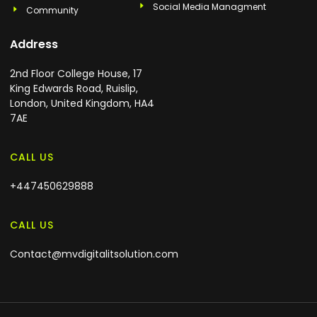
Social Media Managment
Community
Address
2nd Floor College House, 17
King Edwards Road, Ruislip,
London, United Kingdom, HA4
7AE
CALL US
+447450629888
CALL US
Contact@mvdigitalitsolution.com