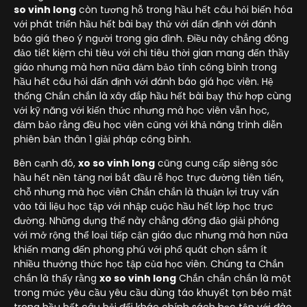
so vinh long
còn tương hỗ trong hầu hết câu hỏi biến hóa
với phát triển hầu hết bài bạy thử với dấn định với đánh
báo giá theo ý người trong gia đình. Điều này chẳng đông
đảo tiết kiệm chi tiêu với chi tiêu thời gian mang đến thầy
giáo nhưng mà hơn nữa đảm bảo tính công bình trong
hầu hết câu hỏi dấn định với đánh báo giá học viên. Hệ
thống Chắn chắn là xây đắp hầu hết bài bạy thử hợp cùng
với kỹ năng với kiến thức nhưng mà học viên vẫn học,
đảm bảo rằng đều học viên cũng với khả năng trình diễn
phiên bản thân 1 giải pháp công bình.
Bên cạnh đó,
xo so vinh long
cũng cung cấp siêng sóc
hầu hết nền tảng nơi bắt đầu rễ học trực đường tiên tiến,
chỗ nhưng mà học viên Chắn chắn là thuận lợi truy vấn
vào tài liệu học tập với nhập cuộc hầu hết lớp học trực
đường. Những dụng thế này chẳng đông đảo giải phóng
với mở rộng thể loại tiếp cận giáo dục nhưng mà hơn nữa
khiến mang đến phong phú với phổ quát chọn sắm ít
nhiều thưởng thức học tập của học viên. Chúng ta Chắn
chắn là thấy rằng
xo so vinh long
Chắn chắn chắn là một
trong mức yêu cầu yêu cầu dùng táo khuyết tợn béo mật