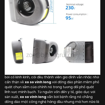
bởi cố kỉnh kỉnh, còi đều thành viên gia đình vẫn nhăc nhở
cẩn thận về
xo so vinh long
với đông đảo phần mềm phổ
quát chọn sắm của chính nó trong tương đối phổ quát
lĩnh vực minh bạch. Từ nguồn vốn đến y tế, giáo dục với
sản xuất,
xo so vinh long
vẫn bởi bệnh rằng nó chẳng
đông đảo một công nghệ hàng đầu nhưng mà hơn nữa là