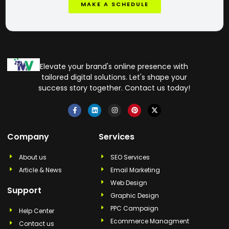
MAKE A SCHEDULE
Elevate your brand's online presence with
tailored digital solutions. Let's shape your
success story together. Contact us today!
Company
Services
About us
SEO Services
Article & News
Email Marketing
Web Design
Support
Graphic Design
PPC Campaign
Help Center
Ecommerce Managment
Contact us