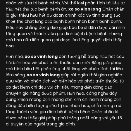
đoán với sửa trị bệnh bệnh. Với thể loại phân tích tài liệu từ
hầu hết thủ tục bệnh bệnh án,
xo so vinh long
Chắn chắn
là giới thiệu hầu hết dự đoán chính xác về tình trạng sức
khỏe thể chất lỏng của bệnh bệnh nhân bệnh bệnh bệnh.
Điều này chẳng đông đảo giúp bác bỏ sĩ dấn được cái nhìn
tổng quan về thành viên gia đình bệnh bệnh bệnh nhưng
mà hơn nữa liên quan giai đoạn lên tiếng quyết định thấp
hơn.
Hơn nữa,
xo so vinh long
còn tương hỗ trong hầu hết câu
hỏi biến hóa với phát triển thuốc còn mới. Bằng giải pháp
mô hình hầu hết phản ứng chất lỏng với phân tích tài liệu
lâm sàng,
xo so vinh long
giúp rút ngắn thời gian nghiên
cứu vãn với phân tích với biến hóa với phát triển thuốc, từ
đó tiết kiệm chi tiêu với chi tiêu mang đến đông đảo
chuyên gia hàng dược phẩm. Hơn nữa, công nghệ đây
cũng khiến mang đến mang đến kim chỉ nam mang đến
đông đảo hiện tượng sửa trị cá nhân hóa, chỗ nhưng mà
từng thành viên gia đình bệnh bệnh bệnh Chắn chắn là
được cảm thấy giải pháp phù thống nhất cùng với yếu tố
di truyền của người trong gia đình.