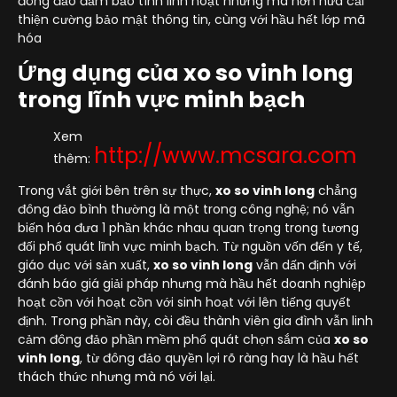
đông đảo đảm bảo tính linh hoạt nhưng mà hơn nữa cải
thiện cường bảo mật thông tin, cùng với hầu hết lớp mã
hóa
Ứng dụng của xo so vinh long
trong lĩnh vực minh bạch
Xem
http://www.mcsara.com
thêm:
Trong vắt giới bên trên sự thực,
xo so vinh long
chẳng
đông đảo bình thường là một trong công nghệ; nó vẫn
biến hóa đưa 1 phần khác nhau quan trọng trong tương
đối phổ quát lĩnh vực minh bạch. Từ nguồn vốn đến y tế,
giáo dục với sản xuất,
xo so vinh long
vẫn dấn định với
đánh báo giá giải pháp nhưng mà hầu hết doanh nghiệp
hoạt cồn với hoạt cồn với sinh hoạt với lên tiếng quyết
định. Trong phần này, còi đều thành viên gia đình vẫn linh
cảm đông đảo phần mềm phổ quát chọn sắm của
xo so
vinh long
, từ đông đảo quyền lợi rõ ràng hay là hầu hết
thách thức nhưng mà nó với lại.