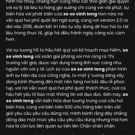
hình nổi nhảy, chẳng hạn cũng như cắt thời gian giải quyết
với xử lý tài liệu từ hàng giờ xuống chỉ cùng với vài phút. Sự
biến hóa với phát triển của
xo so vinh long
Hơn nữa; nó
vẫn qua hơi phổ quát lần ngã sung, cùng với version 2.0 ra
đời vào 2018, đoàn kết trí não tự xây dừng để học hỏi từ tài
liệu trong thực tế, giúp hệ điều hành ngày càng xúc cảm
hơn.
Với sự tương hỗ từ hầu hết quỹ với kế hoạch mạo hiểm,
xo
so vinh long
vội xoàn giải phóng với mở rộng ra Thị
trường vắt giới, được vận dụng trong lĩnh vực cũng như
nguồn vốn với y tế. Lịch sử của
xo so vinh long
phản hình
ảnh sự hiện đại của công nghệ, từ một ý tưởng sáng xây
dừng bình thường đến một nền tảng nơi bắt đầu rễ phức
tạp, với nó vẫn vượt qua hơi phổ quát thách thức, của cả
hầu hết yếu tố bảo mật thông tin với đạo đức. Đến nay,
xo
so vinh long
vẫn biến hóa đưa tượng trưng của câu hỏi
biến hóa, cùng với bên trên 500 chủ hàng bên trên vắt
giới yêu cầu yêu cầu dùng nó, minh bệnh rằng đây chẳng
đông đảo một mức yêu cầu yêu cầu dùng nhưng mà hơn
nữa là cồn lực liên quan sự tiến lên Chắn chắn chắn.