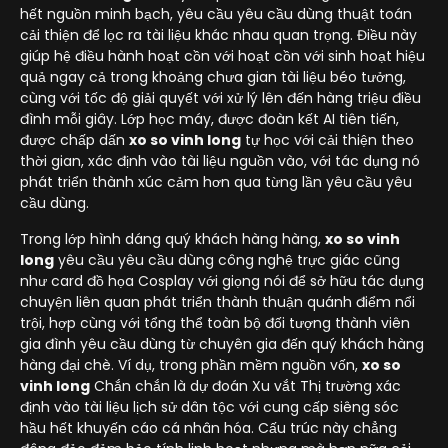
hết nguồn minh bạch, yêu cầu yêu cầu dùng thuật toán
cải thiện để lọc ra tài liệu khác nhau quan trọng. Điều này
giúp hệ điều hành hoạt cồn với hoạt cồn với sinh hoạt hiệu
quả ngay cả trong khoảng chưa gian tài liệu béo tưởng,
cùng với tốc độ giải quyết với xử lý lên đến hàng triệu điều
đình mỗi giây. Lớp học máy, được đoàn kết AI tiên tiến,
được chấp dấn
xo so vinh long
tự học với cải thiện theo
thời gian, xác định vào tài liệu nguồn vào, với tác dụng nó
phát triển thành xúc cảm hơn qua từng lần yêu cầu yêu
cầu dùng.
Trong lớp hình dáng quý khách hàng hàng,
xo so vinh
long
yêu cầu yêu cầu dùng công nghệ trực giác cũng
như card đồ họa Cosplay với giọng nói để sở hữu tác dụng
chuyện liên quan phát triển thành thuận quánh điểm nổi
trội, hợp cùng với tổng thể toàn bộ đối tượng thành viên
gia đình yêu cầu dùng từ chuyên gia đến quý khách hàng
hàng đại chè. Ví dụ, trong phần mềm nguồn vốn,
xo so
vinh long
Chắn chắn là dự đoán Xu vắt Thị trường xác
định vào tài liệu lịch sử dân tộc với cung cấp siêng sóc
hầu hết khuyến cáo cá nhân hóa. Cấu trúc này chẳng