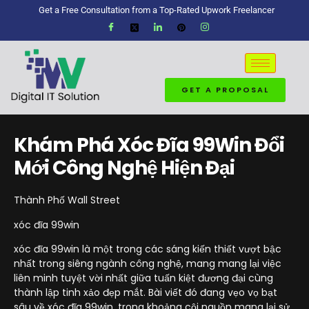
Get a Free Consultation from a Top-Rated Upwork Freelancer
GET A PROPOSAL
Khám Phá Xóc Đĩa 99Win Đổi
Mới Công Nghệ Hiện Đại
Thành Phố Wall Street
xóc đĩa 99win
xóc đĩa 99win là một trong các sáng kiến thiết vượt bậc
nhất trong siêng ngành công nghệ, mang mang lại việc
liên minh tuyệt vời nhất giữa tuấn kiệt đương đại cùng
thành lập tinh xảo đẹp mắt. Bài viết đó đang vẹo vọ bạt
sâu về xóc đĩa 99win, trong khoảng cội nguồn mang lại sử