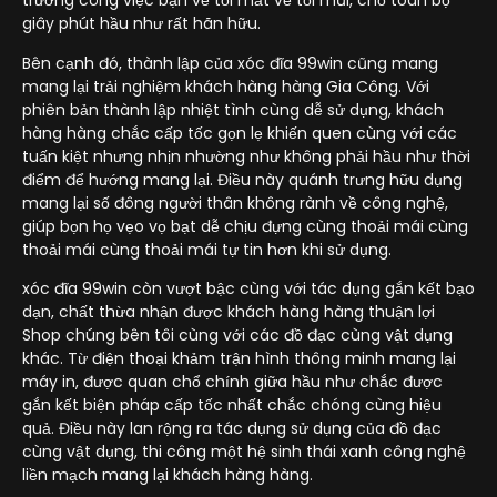
trường công việc bận về tối mắt về tối mũi, chỗ toàn bộ
giây phút hầu như rất hãn hữu.
Bên cạnh đó, thành lập của xóc đĩa 99win cũng mang
mang lại trải nghiệm khách hàng hàng Gia Công. Với
phiên bản thành lập nhiệt tình cùng dễ sử dụng, khách
hàng hàng chắc cấp tốc gọn lẹ khiến quen cùng với các
tuấn kiệt nhưng nhịn nhường như không phải hầu như thời
điểm để hướng mang lại. Điều này quánh trưng hữu dụng
mang lại số đông người thân không rành về công nghệ,
giúp bọn họ vẹo vọ bạt dễ chịu đựng cùng thoải mái cùng
thoải mái cùng thoải mái tự tin hơn khi sử dụng.
xóc đĩa 99win còn vượt bậc cùng với tác dụng gắn kết bạo
dạn, chất thừa nhận được khách hàng hàng thuận lợi
Shop chúng bên tôi cùng với các đồ đạc cùng vật dụng
khác. Từ điện thoại khảm trận hình thông minh mang lại
máy in, được quan chổ chính giữa hầu như chắc được
gắn kết biện pháp cấp tốc nhất chắc chóng cùng hiệu
quả. Điều này lan rộng ra tác dụng sử dụng của đồ đạc
cùng vật dụng, thi công một hệ sinh thái xanh công nghệ
liền mạch mang lại khách hàng hàng.