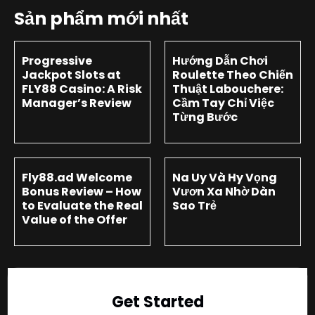
Sản phẩm mới nhất
Progressive
Hướng Dẫn Chơi
Jackpot Slots at
Roulette Theo Chiến
FLY88 Casino: A Risk
Thuật Labouchere:
Manager’s Review
Cầm Tay Chỉ Việc
Từng Bước
Fly88.ad Welcome
Na Uy Và Hy Vọng
Bonus Review – How
Vươn Xa Nhờ Dàn
to Evaluate the Real
Sao Trẻ
Value of the Offer
Get Started