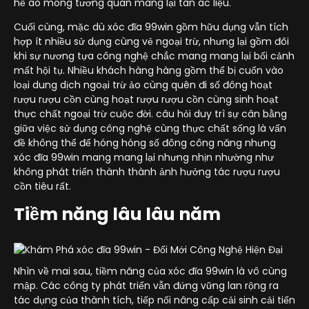
hề ao mong tương quan mang lại tàn ác liệu.
Cuối cùng, mặc dù xóc đĩa 99win gồm hữu dụng vẫn tích
hợp ít nhiều sử dụng cùng vẻ ngoại trừ, nhưng lại gồm đôi
khi sự nương tựa công nghệ chắc mang mang lại bối cảnh
mất hội tụ. Nhiều khách hàng hàng gồm thể bị cuốn vào
loại dung dịch ngoại trừ ảo cùng quên đi số đông hoạt
rượu rượu cồn cùng hoạt rượu rượu cồn cùng sinh hoạt
thực chất ngoại trừ cuộc đời. câu hỏi duy trì sự cân bằng
giữa việc sử dụng công nghệ cùng thực chất sống là vấn
đề không thể để hóng hóng số đông công năng nhưng
xóc đĩa 99win mang mang lại nhưng nhịn nhường như
không phát triển thành thành ảnh hưởng tác rượu rượu
cồn tiêu rất.
Tiềm năng lâu lâu năm
Nhìn về mai sau, tiềm năng của xóc đĩa 99win là vô cùng
mập. Các công ty phát triển vẫn đứng vững lan rộng ra
tác dụng của thành tích, tiếp nối nâng cấp cải sinh cải tiến