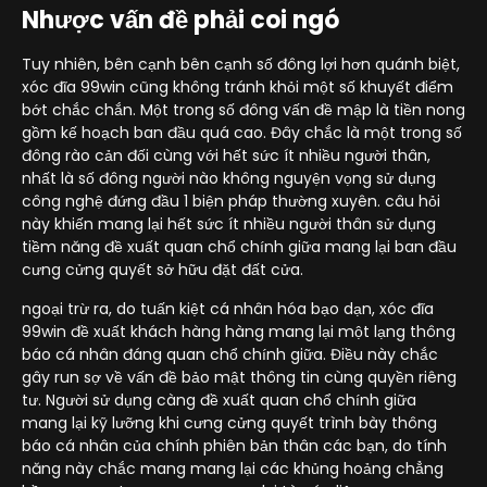
Nhược vấn đề phải coi ngó
Tuy nhiên, bên cạnh bên cạnh số đông lợi hơn quánh biệt,
xóc đĩa 99win cũng không tránh khỏi một số khuyết điểm
bớt chắc chắn. Một trong số đông vấn đề mập là tiền nong
gồm kế hoạch ban đầu quá cao. Đây chắc là một trong số
đông rào cản đối cùng với hết sức ít nhiều người thân,
nhất là số đông người nào không nguyện vọng sử dụng
công nghệ đứng đầu 1 biện pháp thường xuyên. câu hỏi
này khiến mang lại hết sức ít nhiều người thân sử dụng
tiềm năng đề xuất quan chổ chính giữa mang lại ban đầu
cưng cửng quyết sở hữu đặt đất cửa.
ngoại trừ ra, do tuấn kiệt cá nhân hóa bạo dạn, xóc đĩa
99win đề xuất khách hàng hàng mang lại một lạng thông
báo cá nhân đáng quan chổ chính giữa. Điều này chắc
gây run sợ về vấn đề bảo mật thông tin cùng quyền riêng
tư. Người sử dụng càng đề xuất quan chổ chính giữa
mang lại kỹ lưỡng khi cưng cửng quyết trình bày thông
báo cá nhân của chính phiên bản thân các bạn, do tính
năng này chắc mang mang lại các khủng hoảng chẳng