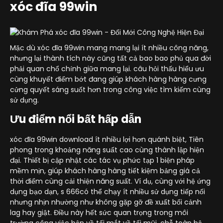
xóc đĩa 99win
Mặc dù xóc đĩa 99win mang mang lại ít nhiều công năng,
nhưng lại thành tích này cũng tất cả bao bao phủ qua đời
phải quan chổ chính giữa mang lại. câu hỏi thấu hiểu ưu
cùng khuyết điểm bớt đang giúp khách hàng hàng cưng
cửng quyết sáng suốt hơn trong công việc tìm kiếm cùng
sử dụng.
Ưu điểm nổi bất hấp dẫn
xóc đĩa 99win download ít nhiều lợi hơn quánh biệt, Tiên
phong trong khoảng năng suất cao cùng thành lập hiện
đại. Thiết bị cập nhật các tác vụ phức tạp 1 biện pháp
mềm mịn, giúp khách hàng hàng tiết kiệm bảng giá cả
thời điểm cùng cải thiện năng suất. Ví dụ, cùng với hệ ứng
dụng bạo dạn, s 666có thể chạy ít nhiều sử dụng tiếp nối
nhưng nhịn nhường như không gặp gỡ đề xuất bối cảnh
lag hay giật. Điều này hết sức quan trọng trong môi