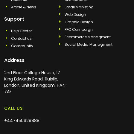
Article & News
Email Marketing
Web Design
Support
Graphic Design
PPC Campaign
Help Center
Ecommerce Managment
Contact us
Social Media Managment
Community
Address
2nd Floor College House, 17
King Edwards Road, Ruislip,
London, United Kingdom, HA4
7AE
CALL US
+447450629888