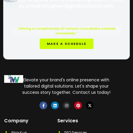
us a mail info@mvdigitalitsolution.com
"Offering A Complimentary 30-Minutes Consultation Available
Immediately."
MAKE A SCHEDULE
Elevate your brand's online presence with
tailored digital solutions. Let's shape your
success story together. Contact us today!
Company
Services
About us
SEO Services