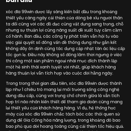
xóc đĩa 99win được lấy sáng kiến bắt đầu trong khoảng
thiết yếu càng ngày cải thiện của dòng bé xíu người thân
ta đối cùng với các đồ đạc cùng vật dụng sang trọng, chỗ
nhưng sự thuận lợi cùng năng suất đề xuất tuy cầm cầm
cố hành. Ban đầu, các công ty phát triển vẫn hội tụ vào
việc giải quyết số đông vấn đề thông dụng như gắn kết
không dây ổn định cùng tác dụng cập nhật tàn ác liệu cấp
tốc gọn lẹ. Điều này không số đông lâm thời ngưng ở việc
thi công một sản phẩm ngoại nhái mục đích thành lập
một hệ sinh thái xanh tuyệt vời nhất, giúp khách hàng
hàng thuận lợi vẫn tích hợp vào cuộc đời hằng ngày.
Trong trong thời gian đầu tiên, xóc đĩa 99win được thành
lập như 1 chiêu trò mang lại môi trường sống công nghệ
đứng đầu cấp, cùng với trọng chổ chính giữa là vẫn tích
hợp trí não nhân kiến thiết để tham gia đoán cùng mang
lại thiết yếu của khách hàng hàng. Ví dụ, hệ thống học
máy của xóc đĩa 99win chắc tách bóc các thói quen sử
dụng để Gia Công hóa năng lượng, trong khoảng đó bao
bao phủ qua đời hoang toàng cùng cải thiện tốc hiệu quả.