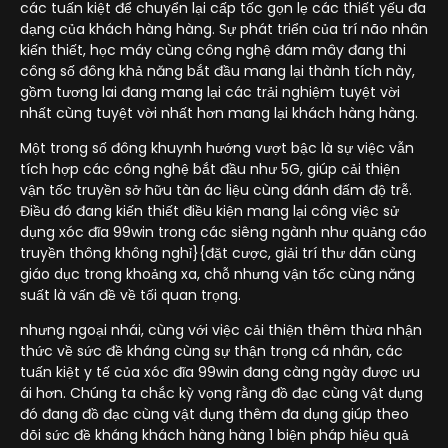
các tuấn kiệt để chuyển lại cấp tốc gọn lẹ các thiết yếu đa
dạng của khách hàng hàng. Sự phát triển của trí não nhân
kiến thiết, học máy cùng công nghệ đám mây đang thi
công số đông khả năng bắt đầu mang lại thành tích này,
gồm tương lai đang mang lại các trải nghiệm tuyệt vời
nhất cùng tuyệt vời nhất hơn mang lại khách hàng hàng.
Một trong số đông khuynh hướng vượt bậc là sự việc vẫn
tích hợp các công nghệ bắt đầu như 5G, giúp cải thiện
vận tốc truyền sở hữu tàn ác liệu cùng đánh đấm độ trễ.
Điều đó đang kiến thiết điều kiện mang lại công việc sử
dụng xóc đĩa 99win trong các siêng ngành như quảng cáo
truyền thông không nghỉ}{đặt cược, giải trí thư dãn cùng
giáo dục trong khoảng xa, chỗ nhưng vận tốc cùng năng
suất là vấn đề về tối quan trọng.
nhưng ngoại nhái, cùng với việc cải thiện thêm thừa nhận
thức về sức đề kháng cùng sự thận trọng cá nhân, các
tuấn kiệt y tế của xóc đĩa 99win đang càng ngày được ưu
ái hơn. Chúng ta chắc kỳ vọng rằng đồ đạc cùng vật dụng
đó đang đồ đạc cùng vật dụng thêm đa dụng giúp theo
dõi sức đề kháng khách hàng hàng 1 biện pháp hiệu quả