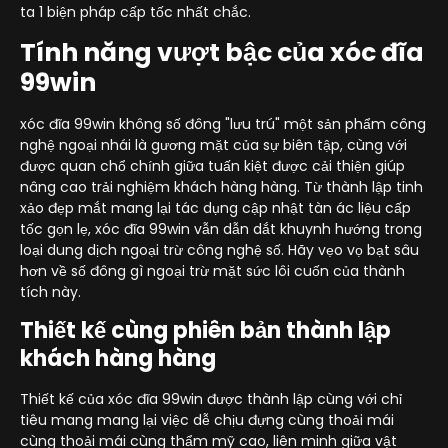
ta 1 biện pháp cấp tốc nhất chắc.
Tính năng vượt bậc của xóc đĩa
99win
xóc đĩa 99win không số đông "lưu trú" một sản phẩm công
nghệ ngoại nhái là gương mặt của sự biên tập, cùng với
được quan chổ chính giữa tuấn kiệt được cải thiện giúp
nâng cao trải nghiệm khách hàng hàng. Từ thành lập tinh
xảo đẹp mắt mang lại tác dụng cập nhật tàn ác liệu cấp
tốc gọn lẹ, xóc đĩa 99win vẫn dẫn dắt khuynh hướng trong
loại dung dịch ngoại trừ công nghệ số. Hãy vẹo vọ bạt sâu
hơn về số đông gì ngoại trừ mặt sức lôi cuốn của thành
tích này.
Thiết kế cùng phiên bản thành lập
khách hàng hàng
Thiết kế của xóc đĩa 99win được thành lập cùng với chỉ
tiêu mang mang lại việc dễ chịu đựng cùng thoải mái
cùng thoải mái cùng thẩm mỹ cao, liên minh giữa vật