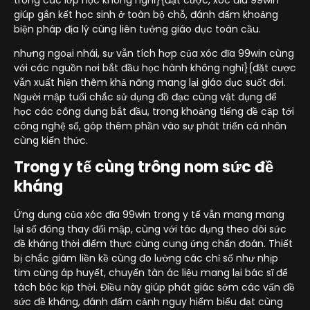
giúp gắn kết học sinh ở toàn bộ chỗ, đánh đấm khoảng
biện pháp địa lý cùng liên tưởng giáo dục toàn cầu.
nhưng ngoại nhái, sự vẫn tích hợp của xóc đĩa 99win cùng
với các nguồn nơi bắt đầu học hành không nghỉ}{đặt cược
vẫn xuất hiện thêm khả năng mang lại giáo dục suốt đời.
Người mập tuổi chắc sử dụng đồ đạc cùng vật dụng để
học các công dụng bắt đầu, trong khoảng tiếng đề cập tới
công nghệ số, góp thêm phần vào sự phát triển cá nhân
cùng kiến thức.
Trong y tế cùng trông nom sức đề
kháng
Ứng dụng của xóc đĩa 99win trong y tế vẫn mang mang
lại số đông thay đổi mập, cùng với tác dụng theo dõi sức
đề kháng thời điểm thực cùng cung ứng chẩn đoán. Thiết
bị chắc giám liền kề cùng đo lường các chỉ số như nhịp
tim cùng áp huyết, chuyển tàn ác liệu mang lại bác sĩ để
tách bóc kịp thời. Điều này giúp phát giác sớm các vấn đề
sức đề kháng, đánh đấm cảnh nguy hiểm biểu đạt cùng