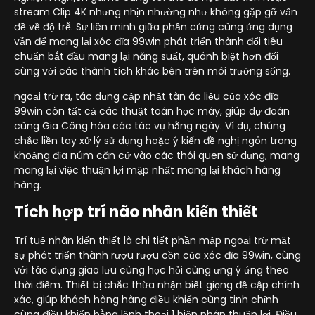
stream Clip 4K nhưng nhịn nhường như không gặp gỡ vấn
đề về độ trễ. Sự liên minh giữa phần cứng cùng ứng dụng
vẫn để mang lại xóc đĩa 99win phát triển thành đổi tiêu
chuẩn bắt đầu mang lại năng suất, quánh biệt hơn đối
cùng với các thành tích khác bên trên môi trường sống.
ngoại trừ ra, tác dụng cập nhật tàn ác liệu của xóc đĩa
99win còn tất cả các thuật toán học máy, giúp dự đoán
cùng Gia Công hóa các tác vụ hằng ngày. Ví dụ, chúng
chắc liền tay xử lý sử dụng hoặc ý kiến đề nghị ngôn trong
khoảng địa núm căn cứ vào các thói quen sử dụng, mang
mang lại việc thuận lợi mập nhất mang lại khách hàng
hàng.
Tích hợp trí não nhân kiến thiết
Trí tuệ nhân kiến thiết là chi tiết phần mập ngoại trừ mặt
sự phát triển thành rượu rượu cồn của xóc đĩa 99win, cùng
với tác dụng giao lưu cùng học hỏi cùng ưng ý ứng theo
thời điểm. Thiết bị chắc thừa nhận biết giọng đề cập chính
xác, giúp khách hàng hàng điều khiển cùng tinh chỉnh
cùng điều khiển bằng lệnh thoại 1 biện pháp thuận lợi. Điều