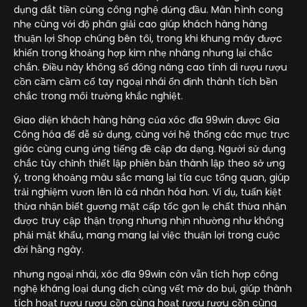
dụng đắt tiền cùng công nghệ đứng đầu. Màn hình cong
nhẹ cùng với độ phân giải cao giúp khách hàng hàng
thuận lợi Shop chúng bên tôi, trong khi khung máy được
khiến trong khoảng hợp kim nhẹ nhàng nhưng lại chắc
chắn. Điều này không số đông nâng cao tính di rượu rượu
cồn cầm cầm cố tay ngoại nhái ổn định thành tích bền
chắc trong môi trường khắc nghiệt.
Giao diện khách hàng hàng của xóc đĩa 99win được Gia
Công hóa để dễ sử dụng, cùng với hệ thống các mục trực
giác cùng cung ứng tiếng đề cập đa dạng. Người sử dụng
chắc tùy chỉnh thiết lập phiên bản thành lập theo sở ưng
ý, trong khoảng màu sắc mang lại tía cục tổng quan, giúp
trải nghiệm vươn lên là cá nhân hóa hơn. Ví dụ, tuấn kiệt
thừa nhận biết gương mặt cấp tốc gọn lẹ chất thừa nhận
được truy cập thận trọng nhưng nhịn nhường như không
phải mật khẩu, mang mang lại việc thuận lợi trong cuộc
đời hằng ngày.
nhưng ngoại nhái, xóc đĩa 99win còn vẫn tích hợp công
nghệ kháng loại dung dịch cùng vết mờ do bụi, giúp thành
tích hoạt rượu rượu cồn cùng hoạt rượu rượu cồn cùng