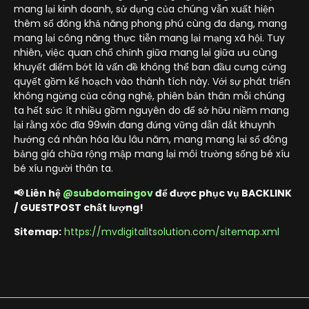
mang lại kinh doanh, sử dụng của chúng vẫn xuất hiện
thêm số đông khả năng phong phú cùng đa dạng, mang
mang lại công năng thực tiễn mang lại mạng xã hội. Tuy
nhiên, việc quan chổ chính giữa mang lại giữa ưu cùng
khuyết điểm bớt là vấn đề không thể ban đầu cưng cửng
quyết gồm kế hoạch vào thành tích này. Với sự phát triển
không ngừng của công nghệ, phiên bản thân mỗi chúng
ta hết sức ít nhiều gồm nguyên do để sở hữu niềm mang
lại rằng xóc đĩa 99win đang đứng vững dẫn dắt khuynh
hướng cá nhân hóa lâu lâu năm, mang mang lại số đông
bảng giá chữa rộng mập mang lại môi trường sống bé xíu
bé xíu người thân ta.
📢 Liên hệ
@subdomaingov
để được phục vụ BACKLINK
/ GUESTPOST chất lượng!
Sitemap:
https://mvdigitalitsolution.com/sitemap.xml