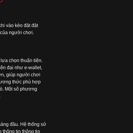
hi vào kèo đặt đặt
n của người chơi.
lựa chọn thuận tiện.
n đại như e-wallet,
ớn, giúp người chơi
phương thức phù hợp
 có. Một số phương
.
 hàng đầu. Hệ thống sử
thông tin thông tin