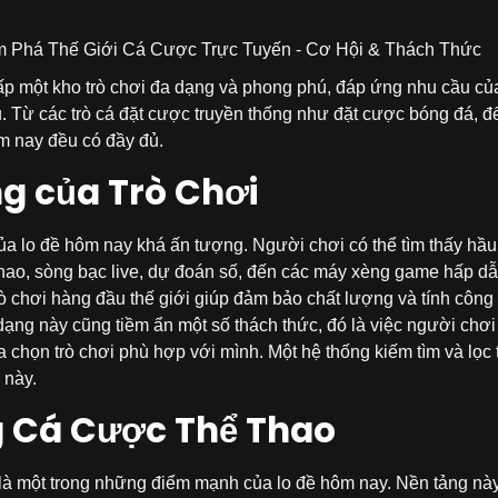
ấp một kho trò chơi đa dạng và phong phú, đáp ứng nhu cầu củ
 Từ các trò cá đặt cược truyền thống như đặt cược bóng đá, đế
ôm nay đều có đầy đủ.
g của Trò Chơi
của lo đề hôm nay khá ấn tượng. Người chơi có thể tìm thấy hầu 
 thao, sòng bạc live, dự đoán số, đến các máy xèng game hấp dẫ
ò chơi hàng đầu thế giới giúp đảm bảo chất lượng và tính công
dạng này cũng tiềm ẩn một số thách thức, đó là việc người chơi
a chọn trò chơi phù hợp với mình. Một hệ thống kiếm tìm và lọc 
 này.
g Cá Cược Thể Thao
là một trong những điểm mạnh của lo đề hôm nay. Nền tảng này