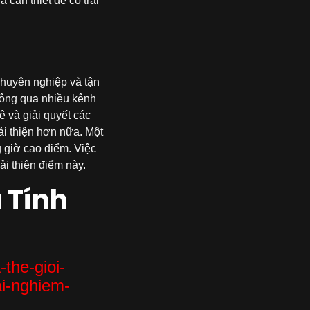
 cần thiết để có trải
 chuyên nghiệp và tận
hông qua nhiều kênh
ệ và giải quyết các
ải thiện hơn nữa. Một
g giờ cao điểm. Việc
ải thiện điểm này.
 Tính
the-gioi-
ai-nghiem-