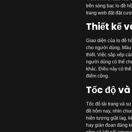
trên sòng bạc lo đề h
trang web đặt đặt cư
Thiết kế 
Giao diện của lo đề h
cho người dùng. Màu s
thiết. Việc sắp xếp cá
người dùng có thể cho 
khác. Điều này có thể
điểm cộng.
Tốc độ và
Tốc độ tải trang và sự
đề hôm nay, nhìn chun
hiện tượng giật lag, k
hay gián đoạn đáng kể