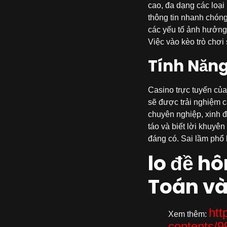
cao, đa dạng các loại 
thông tin nhanh chóng
các yếu tố ảnh hưởng 
Việc vào kèo trò chơi 
Tính Năng
Casino trực tuyến củ
sẽ được trải nghiệm c
chuyên nghiệp, xinh đ
táo và biết lời khuyên
đáng có. Sai lầm phổ 
lo đề h
Toán và
htt
Xem thêm:
contents/9