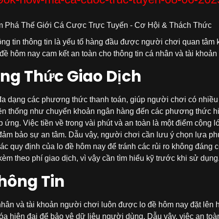
ông tin thông tin là yếu tố hàng đầu được người chơi quan tâm k
lo đề hôm nay cam kết an toàn cho thông tin cá nhân và tài khoả
ng Thức Giao Dịch
đa dạng các phương thức thanh toán, giúp người chơi có nhiều 
yền thống như chuyển khoản ngân hàng đến các phương thức hiệ
 ứng. Việc tiền về trong vài phút và an toàn là một điểm cộng l
à đảm bảo sự an tâm. Dẫu vậy, người chơi cần lưu ý chọn lựa 
các quy định của lo đề hôm nay để tránh các rủi ro không đáng
kèm theo phí giao dịch, vì vậy cần tìm hiểu kỹ trước khi sử dụng
hông Tin
nhân và tài khoản người chơi luôn được lo đề hôm nay đặt lên
 hiện đại để bảo vệ dữ liệu người dùng. Dẫu vậy, việc an toàn 