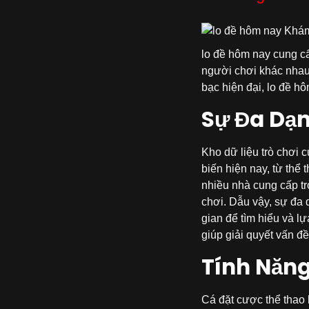
lo đề hôm nay cung c
người chơi khác nhau.
bạc hiện đại, lo đề h
Sự Đa Dạn
Kho dữ liệu trò chơi 
biến hiện nay, từ thể
nhiều nhà cung cấp tr
chơi. Dẫu vậy, sự đa 
gian để tìm hiểu và lự
giúp giải quyết vấn đề
Tính Năn
Cá đặt cược thể thao 