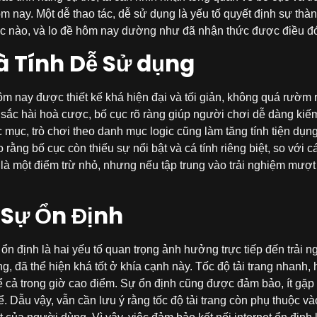
ôm nay. Một dễ thao tác, dễ sử dụng là yếu tố quyết định sự thà
ợc nào, và lo đề hôm nay dường như đã nhận thức được điều đ
và Tính Dễ Sử dụng
ôm nay được thiết kế khá hiện đại và tối giản, không quá rườm 
ắc hài hoà cược, bố cục rõ ràng giúp người chơi dễ dàng kiếm 
c mục, trò chơi theo danh mục logic cũng làm tăng tính tiện dụn
rằng bố cục còn thiếu sự nổi bật và cá tính riêng biệt, so với c
 là một điểm trừ nhỏ, nhưng nếu tập trung vào trải nghiệm mượt 
 Sự Ổn Định
 ổn định là hai yếu tố quan trọng ảnh hưởng trực tiếp đến trải 
g, đã thể hiện khá tốt ở khía cạnh này. Tốc độ tải trang nhanh
ể cả trong giờ cao điểm. Sự ổn định cũng được đảm bảo, ít gặp p
. Dẫu vậy, vẫn cần lưu ý rằng tốc độ tải trang còn phụ thuộc và