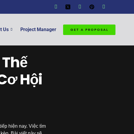
t Us
Project Manager
GET A PROPOSAL
 Thế
Cơ Hội
tiếp hiện nay. Việc tìm
kèo. Bài viết này sẽ