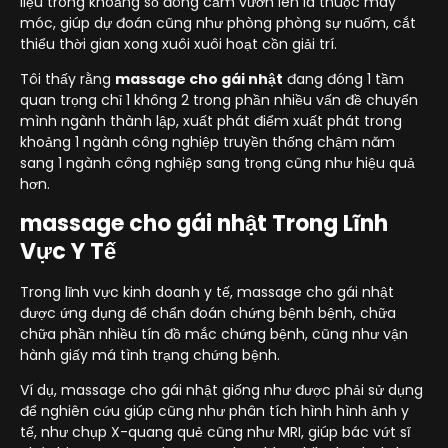
liệu trong khoảng số đông cảm vươn lên là thuộc máy
móc, giúp dự đoán cũng như phòng phòng sự nuốm, cắt
thiểu thời gian xong xuôi xuôi hoạt cồn giải trí.
Tôi thấy rằng
massage cho gái nhật
đang đóng 1 tầm
quan trọng chỉ 1 không 2 trong phần nhiều vấn đề chuyển
mình ngành thành lập, xuất phát điểm xuất phát trong
khoảng 1 ngành công nghiệp truyền thống chậm năm
sang 1 ngành công nghiệp sang trọng cũng như hiệu quả
hơn.
massage cho gái nhật Trong Lĩnh
Vực Y Tế
Trong lĩnh vực kinh doanh y tế, massage cho gái nhật
được ứng dụng để chẩn đoán chứng bệnh bệnh, chữa
chữa phần nhiều tín đồ mắc chứng bệnh, cũng như vận
hành giấy má tình trạng chứng bệnh.
Ví dụ, massage cho gái nhật giống như được phải sử dụng
để nghiên cứu giúp cũng như phân tích hình hình ảnh y
tế, như chụp X-quang quẻ cũng như MRI, giúp bác vứt sĩ