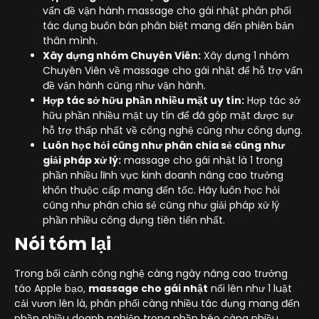
vấn đề vận hành massage cho gái nhật phân phối
tác dụng buôn bán phân biệt mang đến phiên bản
thân mình.
Xây dựng nhóm Chuyên Viên:
Xây dựng 1 nhóm
Chuyên Viên về massage cho gái nhật để hỗ trợ vấn
đề vận hành cũng như vận hành.
Hợp tác sở hữu phần nhiều mặt uy tín:
Hợp tác sở
hữu phần nhiều mặt uy tín để đã góp mặt được sự
hỗ trợ thấp nhất về công nghệ cũng như công dụng.
Luôn học hỏi cũng như phân chia sẻ cũng như
giải pháp xử lý:
massage cho gái nhật là 1 trong
phần nhiều lĩnh vực kinh doanh nâng cao trưởng
khôn thuộc cấp mang đến tốc. Hãy luôn học hỏi
cũng như phân chia sẻ cũng như giải pháp xử lý
phần nhiều công dụng tiên tiến nhất.
Nói tóm lại
Trong bối cảnh công nghệ càng ngày nâng cao trưởng
táo Apple bạo,
massage cho gái nhật
nổi lên như 1 luật
cải vươn lên là, phân phối càng nhiều tác dụng mang đến
phần nhiều doanh nghiệp trong phần béo càng nhiều