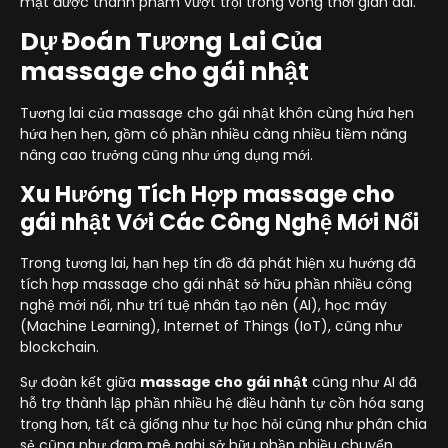
mặt được thành phầm vượt trội trong vòng thời gian dài.
Dự Đoán Tương Lai Của
massage cho gái nhật
Tương lai của massage cho gái nhật khôn cùng hứa hẹn
hứa hẹn hẹn, gồm có phần nhiều càng nhiều tiềm năng
nâng cao trưởng cũng như ứng dụng mới.
Xu Hướng Tích Hợp massage cho
gái nhật Với Các Công Nghệ Mới Nổi
Trong tương lai, hạn hẹp tín đồ đã phát hiện xu hướng đã
tích hợp massage cho gái nhật sở hữu phần nhiều công
nghệ mới nổi, như trí tuệ nhân tạo nên (AI), học máy
(Machine Learning), Internet of Things (IoT), cũng như
blockchain.
Sự đoàn kết giữa
massage cho gái nhật
cũng như AI đã
hỗ trợ thành lập phần nhiều hệ điều hành tự cồn hóa sang
trọng hơn, tất cả giống như tự học hỏi cũng như phân chia
sẻ cũng như đam mê nghi sở hữu phần nhiều chuyển