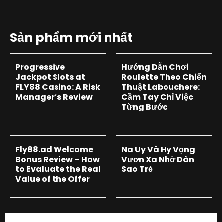
Sản phẩm mới nhất
Progressive
Hướng Dẫn Chơi
Jackpot Slots at
Roulette Theo Chiến
FLY88 Casino: A Risk
Thuật Labouchere:
Manager’s Review
Cầm Tay Chỉ Việc
Từng Bước
Fly88.ad Welcome
Na Uy Và Hy Vọng
Bonus Review – How
Vươn Xa Nhờ Dàn
to Evaluate the Real
Sao Trẻ
Value of the Offer