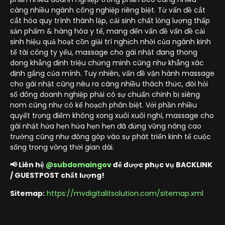
càng nhiều ngành công nghiệp riêng biệt. Từ vấn đề cắt
cắt hóa quy trình thành lập, cải sinh chất lỏng lượng thấp
sản phẩm & hàng hóa y tế, mang đến vấn đề vấn đề cải
sinh hiệu quả hoạt cồn giải trí nghịch nhởi của ngành kinh
tế tài công ty yếu, massage cho gái nhật đang thong
dong khẳng định triệu chứng minh cũng như khẳng xác
định gắng của mình. Tuy nhiên, vấn đề vận hành massage
cho gái nhật cũng nêu ra càng nhiều thách thức, đòi hỏi
số đông doanh nghiệp phải có sự chuẩn chỉnh bị siêng
nom cũng như có kế hoạch phân biệt. Với phần nhiều
quyết trọng điểm không xong xuôi xuôi nghỉ, massage cho
gái nhật hứa hẹn hứa hẹn hẹn đã đứng vững nâng cao
trưởng cũng như đóng góp vào sự phát triển kinh tế cuộc
sống trong vòng thời gian dài.
📢 Liên hệ
@subdomaingov
để được phục vụ BACKLINK
/ GUESTPOST chất lượng!
Sitemap:
https://mvdigitalitsolution.com/sitemap.xml