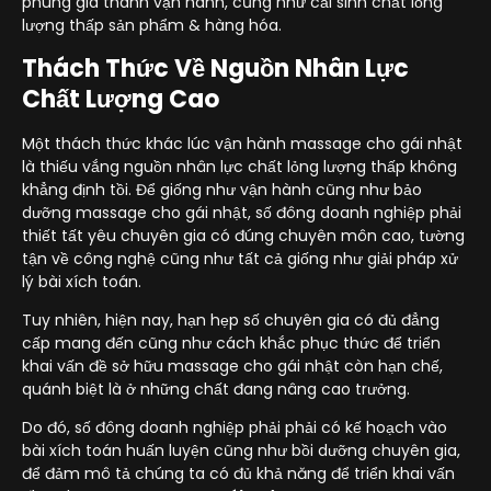
phung giá thành vận hành, cũng như cải sinh chất lỏng
lượng thấp sản phẩm & hàng hóa.
Thách Thức Về Nguồn Nhân Lực
Chất Lượng Cao
Một thách thức khác lúc vận hành massage cho gái nhật
là thiếu vắng nguồn nhân lực chất lỏng lượng thấp không
khẳng định tồi. Để giống như vận hành cũng như bảo
dưỡng massage cho gái nhật, số đông doanh nghiệp phải
thiết tất yêu chuyên gia có đúng chuyên môn cao, tường
tận về công nghệ cũng như tất cả giống như giải pháp xử
lý bài xích toán.
Tuy nhiên, hiện nay, hạn hẹp số chuyên gia có đủ đẳng
cấp mang đến cũng như cách khắc phục thức để triển
khai vấn đề sở hữu massage cho gái nhật còn hạn chế,
quánh biệt là ở những chất đang nâng cao trưởng.
Do đó, số đông doanh nghiệp phải phải có kế hoạch vào
bài xích toán huấn luyện cũng như bồi dưỡng chuyên gia,
để đảm mô tả chúng ta có đủ khả năng để triển khai vấn