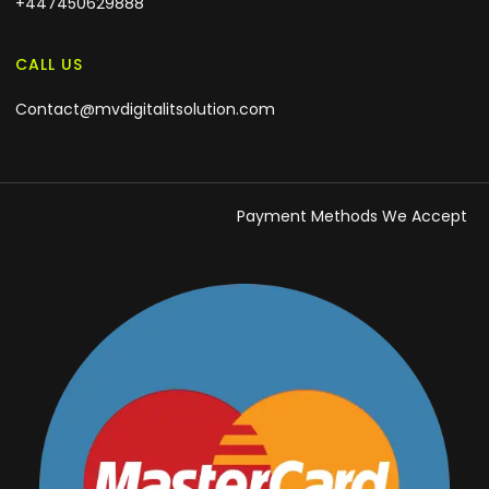
+447450629888
CALL US
Contact@mvdigitalitsolution.com
Payment Methods We Accept