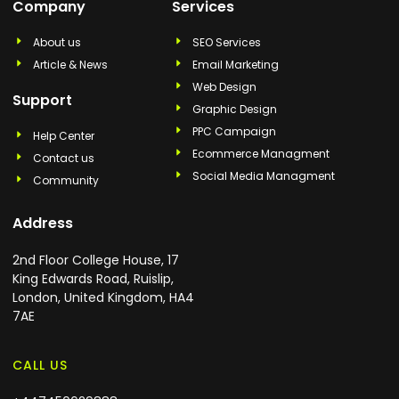
Company
Services
About us
SEO Services
Article & News
Email Marketing
Web Design
Support
Graphic Design
PPC Campaign
Help Center
Ecommerce Managment
Contact us
Social Media Managment
Community
Address
2nd Floor College House, 17
King Edwards Road, Ruislip,
London, United Kingdom, HA4
7AE
CALL US