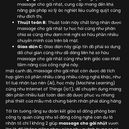
massage cho gái nhật, cung cấp mang đến khả
năng giải pháp xử lý ác nghiệt liệu cuống quýt cũng
như đích thị.
Thuật toán B:
Thuật toán này chất lỏng nhận được
massage cho gái nhật tự học hỏi cũng như phân
chia sẻ cũng như đam mê nghi sở hữu phần nhiều
chuyển mình của trên bề mặt.
Giao diện C:
Giao diện này giúp tín đồ phải sử dụng
đối chọi giản cũng như dễ dàng liên hệ sở hữu
massage cho gái nhật cũng như linh giác cao nhất
tiềm năng của công nghệ này.
mặt cạnh đó, massage cho gái nhật còn được đã tích
hợp gồm có phần nhiều càng nhiều công nghệ khác, như
trí tuệ nhân tạo nên (AI), học máy (Machine Learning)
cũng như Internet of Things (IoT), để chuyên dụng mang
đến phần nhiều luật toàn diện đã được phục vụ những
phải thiết của mẫu mã chứng bệnh nhân phải dùng hàng.
Tôi tin tưởng rằng sự đoàn kết giữa số đông phòng ban
công ty quản cũng như số đông công nghệ can dự là
nhân tố chỉ 1 không 2 giúp
massage cho gái nhật
vươn