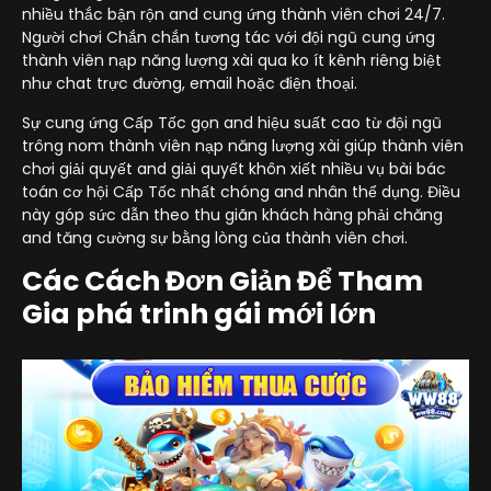
nhiều thắc bận rộn and cung ứng thành viên chơi 24/7.
Người chơi Chắn chắn tương tác với đội ngũ cung ứng
thành viên nạp năng lượng xài qua ko ít kênh riêng biệt
như chat trực đường, email hoặc điện thoại.
Sự cung ứng Cấp Tốc gọn and hiệu suất cao từ đội ngũ
trông nom thành viên nạp năng lượng xài giúp thành viên
chơi giải quyết and giải quyết khôn xiết nhiều vụ bài bác
toán cơ hội Cấp Tốc nhất chóng and nhân thể dụng. Điều
này góp sức dẫn theo thu giãn khách hàng phải chăng
and tăng cường sự bằng lòng của thành viên chơi.
Các Cách Đơn Giản Để Tham
Gia phá trinh gái mới lớn