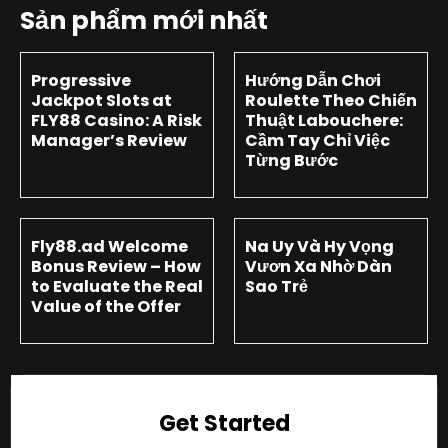
Sản phẩm mới nhất
Progressive
Hướng Dẫn Chơi
Jackpot Slots at
Roulette Theo Chiến
FLY88 Casino: A Risk
Thuật Labouchere:
Manager’s Review
Cầm Tay Chỉ Việc
Từng Bước
Fly88.ad Welcome
Na Uy Và Hy Vọng
Bonus Review – How
Vươn Xa Nhờ Dàn
to Evaluate the Real
Sao Trẻ
Value of the Offer
Get Started