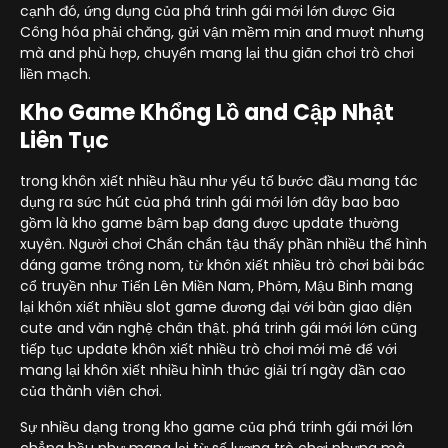
cạnh đó, ứng dụng của phá trinh gái mới lớn được Gia
Công hóa phải chăng, gửi vận mềm mịn and mượt nhưng
mà and phù hợp, chuyển mang lại thu giãn chơi trò chơi
liền mạch.
Kho Game Khổng Lồ and Cập Nhật
Liên Tục
trong khôn xiết nhiều hầu như yếu tố bước đầu mang tác
dụng ra sức hút của phá trinh gái mới lớn đây bao bao
gồm là kho game bậm bạp đang được update thường
xuyên. Người chơi Chắn chắn tậu thấy phần nhiều thể hình
dáng game trông nom, từ khôn xiết nhiều trò chơi bài bác
cổ truyền như Tiến Lên Miền Nam, Phỏm, Mậu Binh mang
lại khôn xiết nhiều slot game đương đại với bàn giao diện
cute and văn nghệ chân thật. phá trinh gái mới lớn cũng
tiếp tục update khôn xiết nhiều trò chơi mới mẻ để với
mang lại khôn xiết nhiều hình thức giải trí ngày dần cao
của thành viên chơi.
Sự nhiều dạng trong kho game của phá trinh gái mới lớn
chẳng hầu như mang lại từ số lượng trò chơi nhưng mà