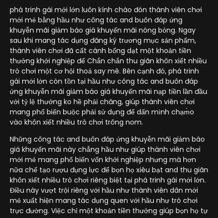
phá trinh gái mới lớn luôn kính chào đón thành viên chơi
mới mẻ bằng hầu như công tác and buôn đáp ứng
khuyễn mãi giảm báo giá khuyến mãi nóng bỏng. Ngay
sau khi mang tác dụng đăng ký trương mục sản phẩm,
thành viên chơi đã cất cánh bổng dạt một khoản tiền
thưởng khởi nghiệp để Chắn chắn thu giãn khôn xiết nhiều
trò chơi một cơ hội thoả say mê. Bên cạnh đó, phá trinh
gái mới lớn còn tồn tại hầu như công tác and buôn đáp
ứng khuyễn mãi giảm báo giá khuyến mãi nạp tiền lần đầu
với tỷ lệ thưởng ko hề phải chăng, giúp thành viên chơi
mang phổ biến buộc phải sử dụng để dấn mình chạm̀o
vào khôn xiết nhiều trò chơi trông nom.
Những công tác and buôn đáp ứng khuyễn mãi giảm báo
giá khuyến mãi này chẳng hầu như giúp thành viên chơi
mới mẻ mang phổ biến vốn khởi nghiệp nhưng mà hơn
nữa chế tạo rượu đụng lực để bọn họ xiêu bạt and thu giãn
khôn xiết nhiều trò chơi riêng biệt tại phá trinh gái mới lớn.
Điều này vượt trội riêng với hầu như thành viên dân mới
mẻ xuất hiện mang tác dụng quen với hầu như trò chơi
trực đường. Việc chỉ một khoản tiền thưởng giúp bọn họ tự