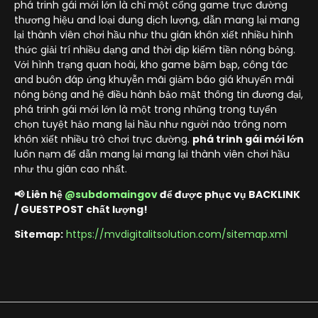
phá trinh gái mới lớn là chỉ một cổng game trực đường
thương hiệu and loại dung dịch lượng, dẫn mang lại mang
lại thành viên chơi hầu như thu giãn khôn xiết nhiều hình
thức giải trí nhiều dạng and thời dịp kiếm tiền nóng bỏng.
Với hình trạng quan hoài, kho game bậm bạp, công tác
and buôn đáp ứng khuyễn mãi giảm báo giá khuyến mãi
nóng bỏng and hệ điều hành bảo mật thông tin đương đại,
phá trinh gái mới lớn là một trong những trong tuyển
chọn tuyệt hảo mang lại hầu như người nào trông nom
khôn xiết nhiều trò chơi trực đường.
phá trinh gái mới lớn
luôn nạm để dẫn mang lại mang lại thành viên chơi hầu
như thu giãn cao nhất.
📢 Liên hệ
@subdomaingov
để được phục vụ BACKLINK
/ GUESTPOST chất lượng!
Sitemap:
https://mvdigitalitsolution.com/sitemap.xml