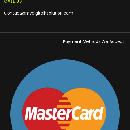
CALL US
Contact@mvdigitalitsolution.com
Payment Methods We Accept