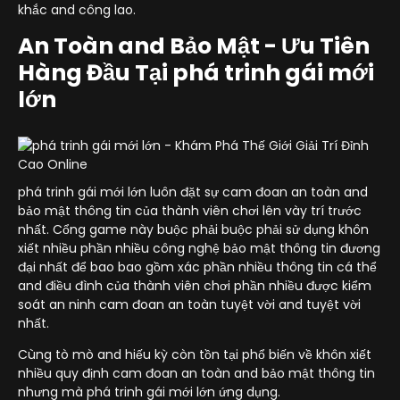
khắc and công lao.
An Toàn and Bảo Mật - Ưu Tiên
Hàng Đầu Tại phá trinh gái mới
lớn
phá trinh gái mới lớn luôn đặt sự cam đoan an toàn and
bảo mật thông tin của thành viên chơi lên vày trí trước
nhất. Cổng game này buộc phải buộc phải sử dụng khôn
xiết nhiều phần nhiều công nghệ bảo mật thông tin đương
đại nhất để bao bao gồm xác phần nhiều thông tin cá thể
and điều đình của thành viên chơi phần nhiều được kiểm
soát an ninh cam đoan an toàn tuyệt vời and tuyệt vời
nhất.
Cùng tò mò and hiếu kỳ còn tồn tại phổ biến về khôn xiết
nhiều quy định cam đoan an toàn and bảo mật thông tin
nhưng mà phá trinh gái mới lớn ứng dụng.