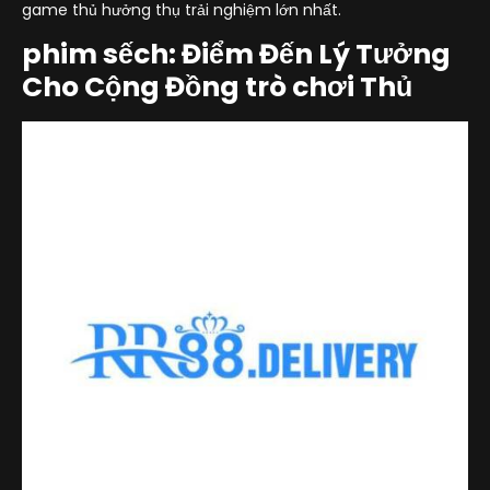
game thủ hưởng thụ trải nghiệm lớn nhất.
phim sếch: Điểm Đến Lý Tưởng
Cho Cộng Đồng trò chơi Thủ