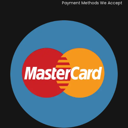
Payment Methods We Accept