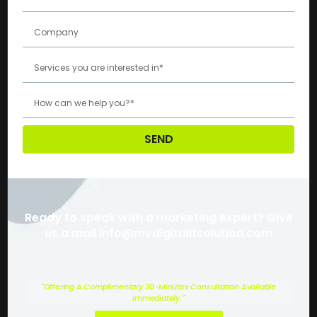
SEND
Ready to speak with a marketing expert? Give
us a mail info@mvdigitalitsolution.com
"Offering A Complimentary 30-Minutes Consultation Available
Immediately."