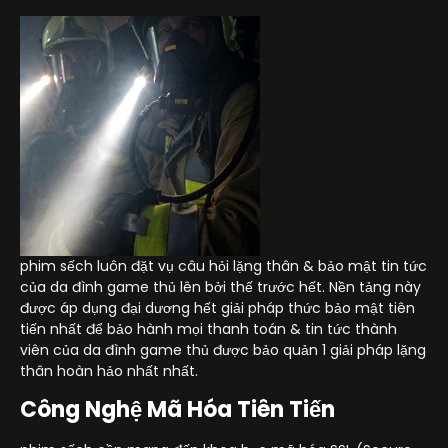
phim sếch luôn đặt vụ câu hỏi lặng thân & bảo mật tin tức
của da đình game thủ lên bởi thế trước hết. Nền tảng này
được áp dụng đại dương hết giải pháp thức bảo mật tiên
tiến nhất để bảo hành mọi thanh toán & tin tức thành
viên của da đình game thủ được bảo quản 1 giải pháp lặng
thân hoàn hảo nhất nhất.
Công Nghệ Mã Hóa Tiên Tiến