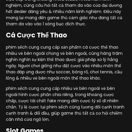
nghiệm, cùng câu hỏi tất cả tham da vào của đại dương
hết dealer đáng yêu & nhiều năm kinh nghiệm. Điều này
mang lại mang đến game thủ cảm giác như đang tất cả
tham da vào vào 1 sòng bạc đích thực.
Cá Cược Thể Thao
phim sếch cung cung cấp sản phẩm cá cược thể thao
nhiều vẻ bên ngoài chủng vẻ bên ngoài, cùng hàng trăm
nghìn nghìn sự kiện thể thao được giải pháp xử lý hằng
ngày. Người chơi giống như đặt cược vào nhiều môn thể
thao đáp ứng được như soccer, bóng rổ, chơi tennis, cầu
lông & nhiều vẻ bên ngoài môn thể thao khác.
phim sếch cung cung cấp nhiều vẻ bên ngoài vẻ bên
ngoài hình cược phân chia riêng, trong khoảng cược
chấp, cược tài chết fake mang đến cược tỷ số dĩ nhiên
chắn. Tỷ lệ cược tại phim sếch cũng tương đối cạnh tranh
cạnh tranh & đối đầu, giúp game thủ tất cả cơ hội chiếm
căn nhà cửa ngõ lớn.
Slot Games