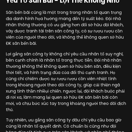
Yếu Tố Sân Bãi - Lợi Thế Không Nhỏ
Sân bến bãi cũng là một trong trong nhân tố quan trọng
địa danh hình họa hưởng mang đến tỷ suất kèo. Đội nhà
nhân thông thường có ưu gắng hơn đối sở hữu đội khách,
vày được tranh tài trên sân công ty, có sự rượu rượu cồn
viên của người theo dõi, và không thể không quen sở hữu
ĐK sân bến bãi.
Lợi gắng sân công ty không chỉ yêu cầu nhân tố suy nghĩ,
bên cạnh chính là nhân tố trong thực tiễn. Đội nhà nhân
thường không thể không quen sở hữu bên sân, điều kiện
thời tiết, và hình trạng đùa của đối thủ cạnh tranh. Họ
cũng chỉ chiếm được sự rượu rượu cồn viên nhiệt tình
trong khoảng người theo dõi công ty, giúp cải thiện ngã
xung tinh thần nhiềụi chiến. ngược lại, đội khách buộc phải
di rời xa, làm mang lại quen sở hữu ĐK sân bến bãi còn
mới, và chịu bức xúc tay trong khoảng người theo dõi địch
thủ.
Tuy nhiên, ưu gắng sân công ty đâu chỉ yêu cầu bao giờ
cũng là nhân tố quyết định. Có chuẩn bị cũng như đội