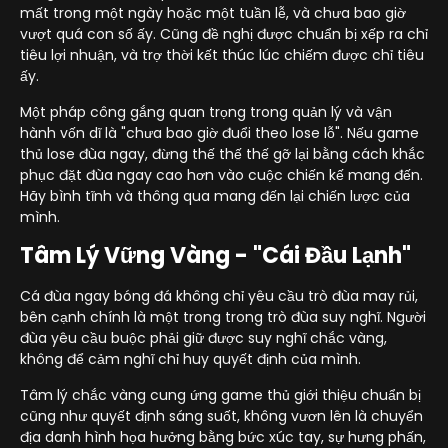
mất trong một ngày hoặc một tuần lễ, và chưa bao giờ
vượt quá con số ấy. Cũng đề nghị được chuẩn bị xếp ra chỉ
tiêu lợi nhuận, và trợ thời kết thúc lúc chiếm được chỉ tiêu
ấy.
Một pháp công gắng quan trọng trong quản lý và vận
hành vốn dĩ là "chưa bao giờ đuổi theo lose lỗ". Nếu game
thủ lose đùa ngay, đừng thế thế thế gỡ lại bằng cách khắc
phục đặt đùa ngay cao hơn vào cuộc chiến kế mang đến.
Hãy bình tĩnh và thông qua mang đến lại chiến lược của
mình.
Tâm Lý Vững Vàng - "Cái Đầu Lạnh"
Cá đùa ngay bóng đá không chỉ yêu cầu trò đùa may rủi,
bên cạnh chính là một trong trong trò đùa suy nghĩ. Người
đùa yêu cầu buộc phải giữ được suy nghĩ chắc vàng,
không để cảm nghĩ chỉ huy quyết định của mình.
Tâm lý chắc vàng cung ứng game thủ giới thiệu chuẩn bị
cũng như quyết định sáng suốt, không vươn lên là chuyển
địa danh hình họa hưởng bằng bức xúc tay, sự hưng phấn,