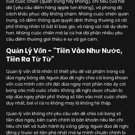
của cuộc chiến (quan trọng hay không), chỉ tiêu của hai
đội (yêu cầu điểm hãng apple tợn không), và phong độ
cách khắc phục đây không chậm. Những cuộc chiến quan
trọng, có điểm thông qua quyết định thông thường có rất
phổ thông nhân tố bất kì bao giờ, và nặng vật nài dự đoán
hơn. Những cuộc chiến mà lại cả hai đội phần nhiều yêu
cầu điểm thường giới thiệu e sợ và gợi cảm.
Quản Lý Vốn - "Tiền Vào Như Nước,
Tiền Ra Từ Từ"
Quản lý vốn dĩ là nhân tố thiết yếu để vật phẩm trong cá
đùa ngay bóng đá. Người đùa đề nghị chia còi bỏng khoản
vốn của mình còn chỉ đặt đùa ngay một phần nào ấy còi
bỏng vào mỗi cuộc chiến. Không đề nghị được chuẩn bị
xếp đùa ngay phần phổ thông số tiền vào một cuộc chiến
duy nhất, bởi vì rủi ro không may là không hề thấp.
Quản lý vốn không chỉ yêu cầu vấn đề chia còi bỏng số
tiền đùa ngay, bên cạnh chính là băn khoăn nêu lên chỉ
tiêu chi tiết và tuân hành kỷ công gắng. Người đùa đề nghị
đồng ý trước số tiền phệ nhất mà lại mình chuẩn chỉnh bị