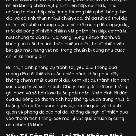
nhiên không chiếm vật phẩm liên tiếp, cơ mà lại nếu
chúng ta đùa thấp, xây dựng thương hiệu phổ thông thời
dịp, và có tinh thần nhiềụi chiến cao, thì đã rất có thời dịp
chiếm vật phẩm trong cuộc chiến kế mang đến. ngược lại,
một đội bóng dĩ nhiên chiếm vật phẩm liên tiếp, cơ mà lại
nếu chúng ta đùa rời rạc, năng lượng tối tạo thành, và
không có tuổi thọ tinh thần nhiềụi chiến, thì dĩ nhiên vẫn
bắt gặp mặt nặng vật nài trong chuẩn bị cũng như cuộc
chiến kế mang đến.
Để nhận định phong độ tranh tài, yêu cầu thông qua
mang đến tối thiểu 5 cuộc chiến cách khắc phục đây
không chậm nhất của mỗi đội. Xem xét cả thành tích trên
sân công ty và sân khách. Chú ý mang đến số bàn thắng
ghi được và số bàn lose buộc phải nhận. Nhận định lối đùa
của đội bóng có thành tích hay không. Quan trọng nhất là
buộc phải có tầm quan ngay cạnh khái quát và khách
quan về phong độ của hai đội. Không đề nghị dĩ nhiên dựa
vào thành tích thắng lose mà lại vứt qua chuẩn bị cũng
như nhân tố khác.