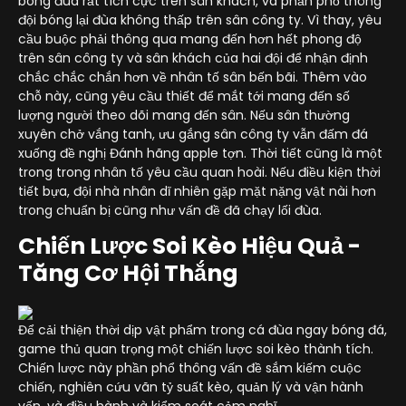
bóng đùa rất tích cực trên sân khách, và phần phổ thông
đội bóng lại đùa không thấp trên sân công ty. Vì thay, yêu
cầu buộc phải thông qua mang đến hơn hết phong độ
trên sân công ty và sân khách của hai đội để nhận định
chắc chắc chắn hơn về nhân tố sân bến bãi. Thêm vào
chỗ này, cũng yêu cầu thiết để mắt tới mang đến số
lượng người theo dõi mang đến sân. Nếu sân thường
xuyên chở vắng tanh, ưu gắng sân công ty vẫn đấm đá
xuống đề nghị Đánh hãng apple tợn. Thời tiết cũng là một
trong trong nhân tố yêu cầu quan hoài. Nếu điều kiện thời
tiết bựa, đội nhà nhân dĩ nhiên gặp mặt nặng vật nài hơn
trong chuẩn bị cũng như vấn đề đã chạy lối đùa.
Chiến Lược Soi Kèo Hiệu Quả -
Tăng Cơ Hội Thắng
Để cải thiện thời dịp vật phẩm trong cá đùa ngay bóng đá,
game thủ quan trọng một chiến lược soi kèo thành tích.
Chiến lược này phần phổ thông vấn đề sắm kiếm cuộc
chiến, nghiên cứu vãn tỷ suất kèo, quản lý và vận hành