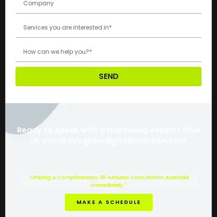
SEND
Ready to speak with a marketing expert? Give
us a mail info@mvdigitalitsolution.com
"Offering A Complimentary 30-Minutes Consultation Available
Immediately."
MAKE A SCHEDULE