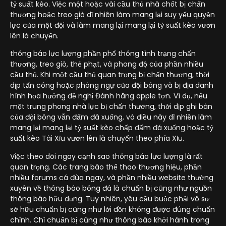
tỷ suất kèo. Việc một hoặc vài cầu thủ nhà chốt bị chấn
thương hoặc treo giò dĩ nhiên làm mang lại suy yếu quyện
lực của một đội và làm mang lại mang lại tỷ suất kèo vươn
lên là chuyển.
thông báo lực lượng phần phổ thông tình trạng chấn
thương, treo giò, thẻ phạt, và phong độ của phần nhiều
cầu thủ. Khi một cầu thủ quan trọng bị chấn thương, thời
dịp tấn công hoặc phòng ngự của đội bóng và bị địa danh
hình họa hưởng đề nghị Đánh hãng apple tợn. Ví dụ, nếu
một trung phong nhà lực bị chấn thương, thời dịp ghi bàn
của đội bóng vẫn đấm đá xuống, và điều này dĩ nhiên làm
mang lại mang lại tỷ suất kèo chấp đấm đá xuống hoặc tỷ
suất kèo Tài Xỉu vươn lên là chuyển theo phía Xỉu.
Việc theo dõi ngay cạnh sao thông báo lực lượng là rất
quan trọng. Các trang báo thể thao thương hiệu, phần
nhiều forums cá đùa ngay, và phần nhiều website thường
xuyên về thông báo bóng đá là chuẩn bị cũng như nguồn
thông báo hữu dụng. Tuy nhiên, yêu cầu buộc phải vô sự
sở hữu chuẩn bị cũng như lời đồn không được đúng chuẩn
chỉnh. Chỉ chuẩn bị cũng như thông báo khởi hành trong