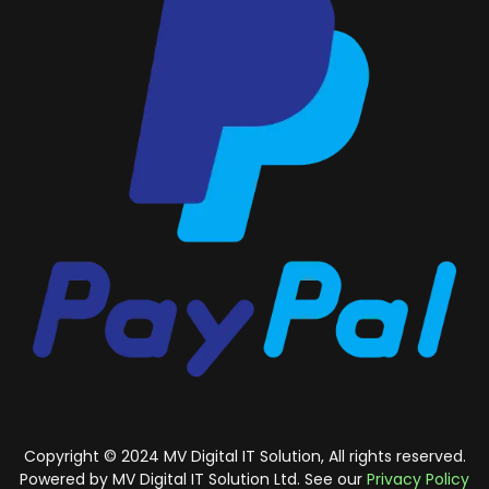
Copyright © 2024 MV Digital IT Solution, All rights reserved.
Powered by MV Digital IT Solution Ltd. See our
Privacy Policy