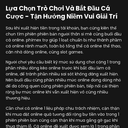
Lựa Chọn Trò Chơi Và Bắt Đầu Cá
Cược - Tận Hưởng Niềm Vui Giải Trí
Sau khi xuất hiện tiền trong tài khoản, bạn cũng kiên thế
chọn tìm phiên phiên bản người thân si mê cùng buổi đầu
cá online. phímex trợ giúp 1 loạt chuẩn bị như thành phầm
cá online rành mạch, toàn bộ tổng thể cá online thể thao,
căn nhà dòng online, cùng slot games.
Người chơi yêu cầu biết kỹ mức sử dụng chơi cộng 1 trong
phần nhiều dòng kèo online trước khi bắt đầu làm cá
online, để tránh phần nhiều sai sót không đáng xuất hiện.
Nên buổi đầu cùng phần nhiều mức online dong dỏng nhỏ
để da công quen cùng phiên phiên bản, tiếp nối cải thiện
rộng bự mức online khi vẫn xuất hiện vô cùng nhiều
thương hiệu.
Cần chơi cá online 1 liệu pháp chịu trách nhiệm, cận thận
khi mua đặt online quá tương đối rộng bự tiền vào trong 1
phiên phiên bản cùng cận thận khi mua gắng gỡ gạc khi
thua thảm lỗ. Cá online đề xuất được xem là 1 trong phần