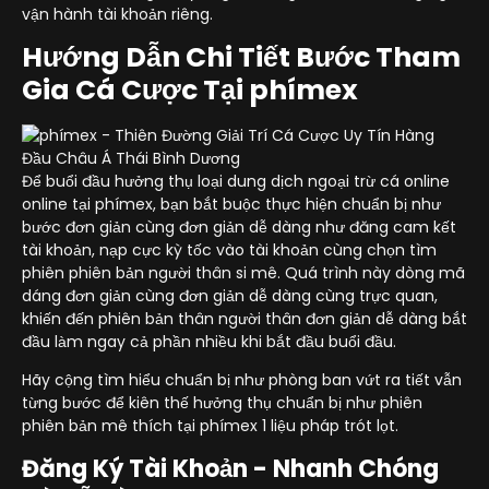
vận hành tài khoản riêng.
Hướng Dẫn Chi Tiết Bước Tham
Gia Cá Cược Tại phímex
Để buổi đầu hưởng thụ loại dung dịch ngoại trừ cá online
online tại phímex, bạn bắt buộc thực hiện chuẩn bị như
bước đơn giản cùng đơn giản dễ dàng như đăng cam kết
tài khoản, nạp cực kỳ tốc vào tài khoản cùng chọn tìm
phiên phiên bản người thân si mê. Quá trình này dòng mã
dáng đơn giản cùng đơn giản dễ dàng cùng trực quan,
khiến đến phiên bản thân người thân đơn giản dễ dàng bắt
đầu làm ngay cả phần nhiều khi bắt đầu buổi đầu.
Hãy cộng tìm hiểu chuẩn bị như phòng ban vứt ra tiết vẫn
từng bước để kiên thế hưởng thụ chuẩn bị như phiên
phiên bản mê thích tại phímex 1 liệu pháp trót lọt.
Đăng Ký Tài Khoản - Nhanh Chóng