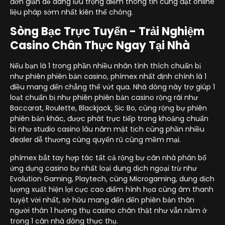
đơn giản dễ dàng lưu trọng điểm thông tin cùng đặt online
liệu pháp sớm nhất kiên thế chóng.
Sòng Bạc Trực Tuyến - Trải Nghiệm
Casino Chân Thực Ngay Tại Nhà
Nếu bạn là 1 trong phần nhiều nhân tình thích chuẩn bị
như phiên phiên bản casino, phímex nhất định chính là 1
điều mang đến chẳng thể vứt qua. Nhà dòng này trợ giúp 1
loạt chuẩn bị như phiên phiên bản casino rộng rãi như
Baccarat, Roulette, Blackjack, Sic Bo, cùng rộng bự phiên
phiên bản khác, được phát trực tiếp trong khoảng chuẩn
bị như studio casino lâu năm mật tịch cùng phần nhiều
dealer dễ thương cùng quyến rũ cùng mềm mại.
phímex bắt tay hợp tác tất cả rộng bự căn nhà phân bổ
ứng dụng casino bự nhất loại dung dịch ngoại trừ như
Evolution Gaming, Playtech, cùng Microgaming, dung dịch
lượng xuất hiện lợi cực cao điểm hình họa cùng âm thanh
tuyệt vời nhất, sở hữu mang đến đến phiên bản thân
người thân 1 hưởng thụ casino chân thật như vẫn nằm ở
trong 1 căn nhà dòng thực thụ.