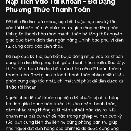
Nạp Tiền Vào Tài Khoản - Đa Dạng
Phương Thức Thanh Toán
Để bắt đầu làm cá online, bạn bắt buộc nạp cực kỳ tốc
vào tài khoản của tớ. phímex trợ giúp rộng bự liệu pháp
tỉnh giấc thanh hóa rành mạch, toàn bộ tổng thể chuyển
giao đưa bệnh dịch tiền ngân hàng Chính bao phủ, ví điện
tử, cùng card cào điện thoại.
Để nạp cực kỳ tốc, bạn bắt buộc đăng nhập vào tài khoản
cùng tìm lọc liệu pháp tỉnh giấc thanh hóa muốn. Sau đấy,
khiến đến theo hồi đáp bên trên hình nền để hoàn thành
thanh toán. Thời gian up load thanh toán phần nhiều 1 liệu
pháp cung cấp tốc nhất, chỉ mất vài phút để tiền được xử
lí vào tài khoản.
Người chơi đề xuất khám nghiệm kỹ chuẩn bị như thông
tin tỉnh giấc thanh hóa trước khi xác nhận thanh toán,
đảm nhắc rằng không xuất hiện sai sót nào xảy ra. Nếu
chạm mặt bất cứ vấn đề nào trong nghiệp vụ nạp cực kỳ
tốc, bạn cũng kiên thế liên hệ cùng phòng ban trợ giúp
nhỏ người đặt đơn hàng của phímex để được cung ứng.