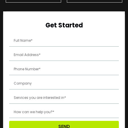
Get Started
SEND