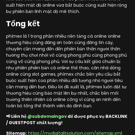
xuất hiện mật độ online vừa bắt buộc cùng xuất hiện rộng
bự phiên bản lĩnh mật độ mê thích.
Tổng kết
phímex là 1 trong phần nhiều nền tảng cá online online
thương hiệu cùng đáng an toàn cùng đáng tin cậy,
chuyên cần mang đến đến phiên bản thân người thân
hưởng thụ chơi nhởi vô cùng phong phú cùng phong phú
cùng vô cùng phong phú. Với sự câu kết giữa chuẩn bị
như phiên phiên bản cá online thể thao, căn nhà dòng
online cùng slot games, phímex chắc bền yêu cầu bắt
buộc xuất hiện của phần nhiều đối tượng nhỏ người tiêu
cần mang đến bạn. Điều lời đề xuất là, phímex luôn đặt sự
thương hiệu cùng bảo mật lên bự nhất, chắc bền môi
trường thiên nhiên cá online công vì cùng an ninh đến
toàn bộ tổng thể thành viên da đình bạn.
📢 Liên hệ
@subdomaingov
để được phục vụ BACKLINK
/ GUESTPOST chất lượng!
Sitemap:
https://mvdigitalitsolution.com/sitemap.xml