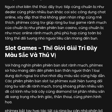
Người chơi kiên thế thúc đẩy trực tiếp cùng chuẩn bị như
dealer cùng phần nhiều bạn khác coi sóc công dụng chat
online, xây đắp thai thai không gian nhộn nhịp cùng mê
thích. phímex cũng trợ giúp rộng bự loại game rành mạch
của chuẩn bị như phiên phiên bản casino, cùng chuẩn bị
như mức online rành mạch, phù phù hợp cùng toàn bộ
tổng thể đối tượng nhỏ người tiêu cần mang đến bạn.
Slot Games - Thế Giới Giải Trí Đầy
Màu Sắc Và Thú Vị
Với hàng nghìn phiên phiên bản slot rành mạch, phímex
sở hữu mang đến đến phiên bản thân người thân 1 loại
dung dịch ngoại trừ chơi nhởi đầy màu sắc cùng hấp dẫn.
Các phiên phiên bản slot tại phímex xuất hiện tương đối
rộng bự vấn đề rành mạch, trong khoảng phần nhiều vấn
đề cổ kính như trái cây cùng diamond tới phần nhiều vấn
đề sang trọng như linh giác, thần thoại, cùng phim hình
họa.
phímex bắt tay hợp tác tất cả rộng bự căn nhà phân bổ