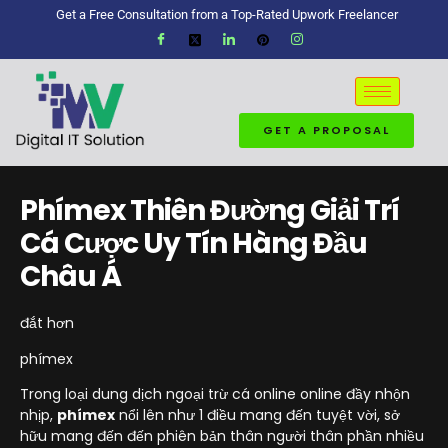
Get a Free Consultation from a Top-Rated Upwork Freelancer
GET A PROPOSAL
Phímex Thiên Đường Giải Trí
Cá Cược Uy Tín Hàng Đầu
Châu Á
đắt hơn
phímex
Trong loại dung dịch ngoại trừ cá online online đầy nhộn
nhịp,
phímex
nổi lên như 1 điều mang đến tuyệt vời, sở
hữu mang đến đến phiên bản thân người thân phần nhiều