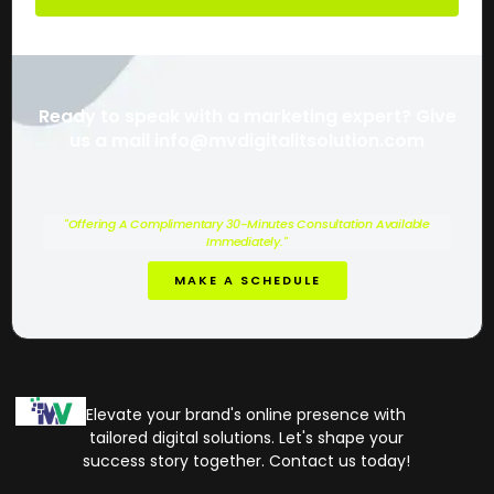
Ready to speak with a marketing expert? Give
us a mail info@mvdigitalitsolution.com
"Offering A Complimentary 30-Minutes Consultation Available
Immediately."
MAKE A SCHEDULE
Elevate your brand's online presence with
tailored digital solutions. Let's shape your
success story together. Contact us today!