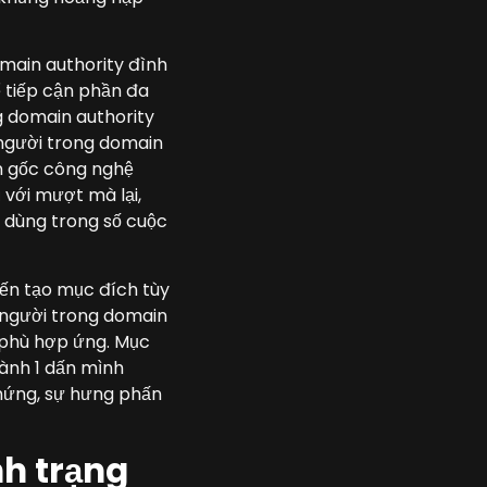
omain authority đình
ể tiếp cận phần đa
g domain authority
 người trong domain
ồn gốc công nghệ
 với mượt mà lại,
n dùng trong số cuộc
iến tạo mục đích tùy
i người trong domain
ễ phù hợp ứng. Mục
ành 1 dấn mình
hứng, sự hưng phấn
nh trạng