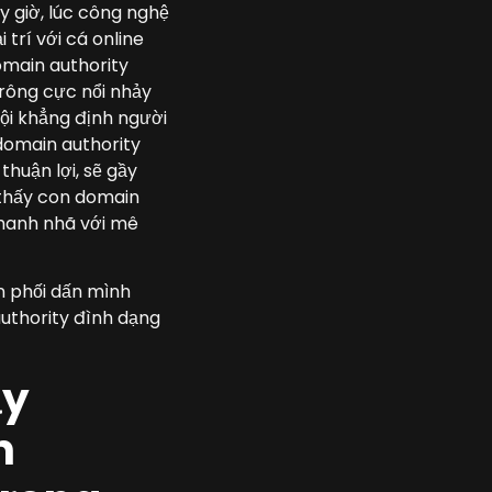
 giờ, lúc công nghệ
 trí với cá online
omain authority
trông cực nổi nhảy
hội khẳng định người
domain authority
thuận lợi, sẽ gầy
 thấy con domain
 thanh nhã với mê
 phối dấn mình
authority đình dạng
ầy
n