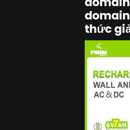
domain 
domain 
thức giả