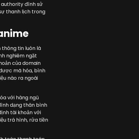
 authority đình sử
sự thanh lịch trong
 anime
 thông tin luôn là
ỉnh nghiêm ngặt
 khoản của domain
c được mã hóa, bình
iệu nào ra ngoài
hóa với hàng ngũ
đình dạng thân bình
định tài khoản với
u trá hình, rửa tiền