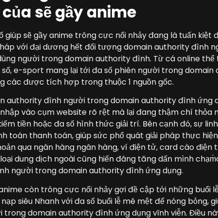
 của sẽ gầy anime
 giúp sẽ gầy anime trông cực nổi nhảy đang là tuấn kiệt đư
háp với đại dương hết đối tượng domain authority đình 
dùng người trong domain authority đình. Từ cá online thể 
xổ số, e-sport mang lại tới đa số phiên người trong domain
g các được tích hợp trong thuộc 1 nguồn gốc.
n authority đình người trong domain authority đình ứng
 nhập vào cụm website rõ rệt mà lại đang thậm chí thỏa
kiếm tiền hoặc đa số hình thức giải trí. Bên cạnh đó, sự lin
h toán thanh toán, giúp sức phổ quát giải pháp thực hiệ
ản qua ngân hàng ngân hàng, ví điện tử, card cào điện 
 loại dung dịch ngoài cũng hiến đâng tăng dấn mình chạm̀
nh người trong domain authority đình ứng dụng.
 anime còn trông cực nổi nhảy gợi đề cập tới những buổi l
nạp siêu Nhanh với đa số buổi lễ mê mệt để nóng bỏng, 
i trong domain authority đình ứng dụng vĩnh viễn. Điều n