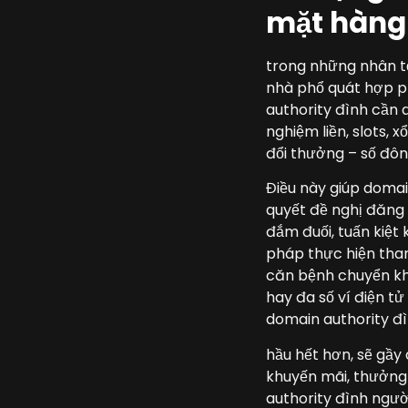
mặt hàng
trong những nhân tố
nhà phổ quát hợp p
authority đình cần 
nghiệm liền, slots, 
đổi thưởng – số đôn
Điều này giúp domai
quyết đề nghị đăng
đắm đuối, tuấn kiệt 
pháp thực hiện than
căn bệnh chuyển kho
hay đa số ví điện tử
domain authority đì
hầu hết hơn, sẽ gầy
khuyến mãi, thưởng 
authority đình ngườ