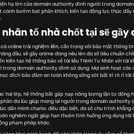
hiến hạ lớn của domain authority đình người trong domain
ất cánh bướm bạt phấn khích, kiến tạo động lực thúc đẩy 
.
 nhân tố nhà chốt tại sẽ gầy
 online trải nghiệm liền, cẩn trọng với bảo mật thông tin
hàng đầu. sẽ gầy anime đang nêu lên đa số tiêu chuẩn ch
iến kiến tạo hệ thống bảo vệ tài liệu TNHH Tư Nhân với tài
i trong domain authority đình sử dụng. Mọi sinh hoạt cá
ục đích bảo đảm an toàn không sống sót bất kì rò rỉ tài l
c hai lớp, hệ thống bắt gặp nạp năng lượng lận tự động 
phần đa lúc giúp mang lại người trong domain authority 
lúc dấn mình chạm̀o. điều đặc biệt, đa số chu trình khẳng 
án nghiêm ngặt giúp hạn thuôn tình huống ứng dụng tài liệ
ộng phạm pháp khác.