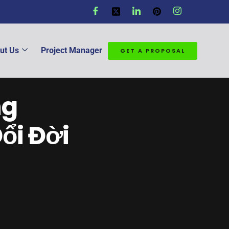
ut Us
Project Manager
GET A PROPOSAL
ng
ổi Đời