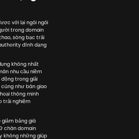
ợc với lại ngôi ngôi
người trong domain
thao, sòng bạc trải
 authority đình dạng
 dụng không nhất
 mãn nhu cầu niềm
h động trong giải
n cũng như bàn giao
thoại thông minh
o trải nghiệm
ễ giảm bảng giá
giữ chân domain
ày không những giúp