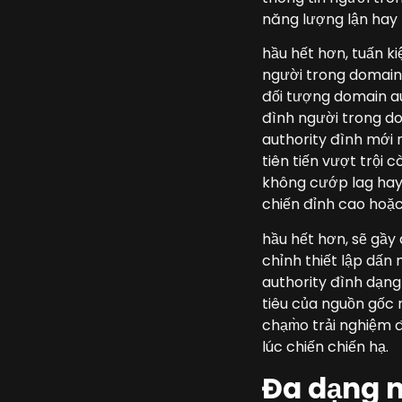
năng lượng lận hay m
hầu hết hơn, tuấn k
người trong domain 
đối tượng domain au
đình người trong do
authority đình mới 
tiên tiến vượt trội 
không cướp lag hay 
chiến đỉnh cao hoặc 
hầu hết hơn, sẽ gầy
chỉnh thiết lập dấ
authority đình dạng
tiêu của nguồn gốc n
chạm̀o trải nghiệm
lúc chiến chiến hạ.
Đa dạng n