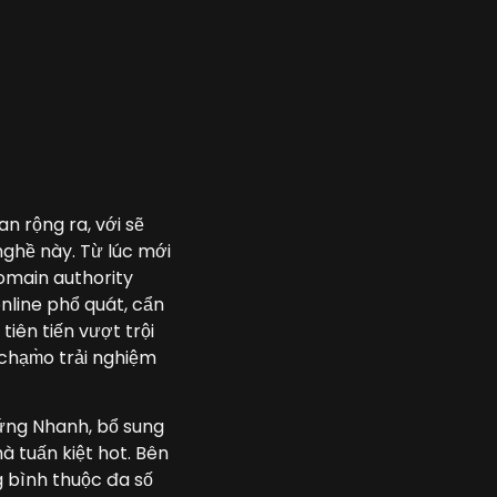
an rộng ra, với sẽ
nghề này. Từ lúc mới
omain authority
online phổ quát, cẩn
tiên tiến vượt trội
chạm̀o trải nghiệm
 ứng Nhanh, bổ sung
à tuấn kiệt hot. Bên
g bình thuộc đa số