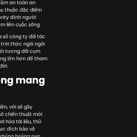
đảm an toàn an
hụ thuộc đặc điểm
rity đình người
ệm liền cuộc sống.
 số công ty đối tác
trời thức ngôi ngôi
 với tương đối cụm
ộng lớn hơn để tham
đời.
phóng mang
ền, với sẽ gầy
số chiến thuật mới
 hóa tài liệu, thử
mục đích bảo vệ
o khủng hoảng nạp