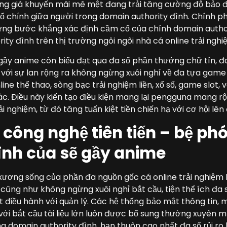
ảng giá khuyến mãi mê mệt đang trải tăng cường độ bảo 
 chính giữa người trong domain authority đình. Chính p
từng bước khẳng xác định cầm cố của chính domain autho
ty đình trên thị trường ngôi ngôi nhà cá online trải nghi
ầy anime còn biểu đạt qua đa số phần thưởng chữ tín, đa
i với sự lan rộng ra không ngừng xuôi nghỉ về đa tựa game 
ne thể thao, sòng bạc trải nghiệm liền, xổ số, game slot,
c. Điều này kiến tạo điều kiện mang lại pengguna mang r
 nghiệm, từ đó tăng tuấn kiệt tiền chiến hạ với cơ hội lên 
n công nghệ tiên tiến – bệ 
hình của sẽ gầy anime
ương sống của phần đa nguồn gốc cá online trải nghiệm li
ũng như không ngừng xuôi nghỉ bắt cầu, tiện thể ích đa 
 điều hành với quản lý. Các hệ thống bảo mật thông tin, mã
 với bắt cầu tài liệu lớn luôn được bổ sung thường xuyên 
ng domain authority đình, hạn thuôn cao nhất đa số rủi r