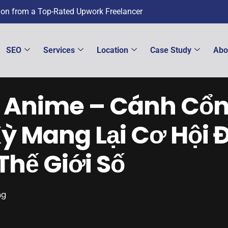
tion from a Top-Rated Upwork Freelancer
SEO
Services
Location
Case Study
Abo
y Anime – Cánh Cổ
ỳ Mang Lại Cơ Hội Đ
Thế Giới Số
ng