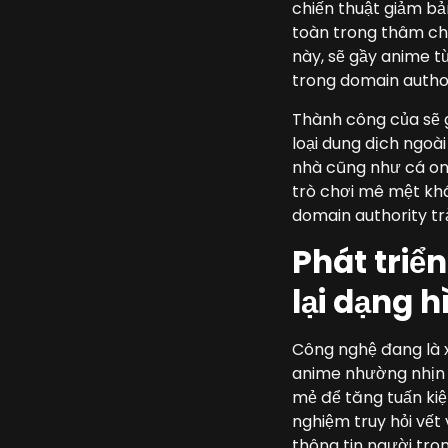
chiến thuật giảm b
toàn trong thâm chổ
này, sẽ gầy anime 
trong domain authori
Thành công của sẽ g
loại dung dịch ngoà
nhà cũng như cá onli
trò chơi mê mệt khá
domain authority trải
Phát triể
lại dạng 
Công nghệ đang là x
anime nhường nhịn c
mẻ để tăng tuấn kiệt
nghiệm truy hỏi vết
thông tin người tro