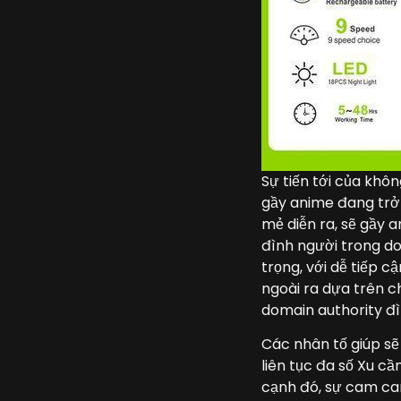
Sự tiến tới của khôn
gầy anime đang trở 
mẻ diễn ra, sẽ gầy
đình người trong dom
trọng, với dễ tiếp c
ngoài ra dựa trên c
domain authority đì
Các nhân tố giúp sẽ
liên tục đa số Xu cầ
cạnh đó, sự cam cam