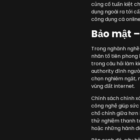
củng cố tuấn kiệt c
dụng ngoài ra tới c
công dụng cá online
Bảo mật –
Trong nghành nghề cá
nhân tố tiên phong 
trong câu hỏi làm k
authority đình ngườ
chọn nghiêm ngặt, m
vùng đất internet.
Chính sách chính xá
công nghệ giúp sức 
chổ chính giữa hơn 
thử nghiệm thanh to
hoặc những hành đ