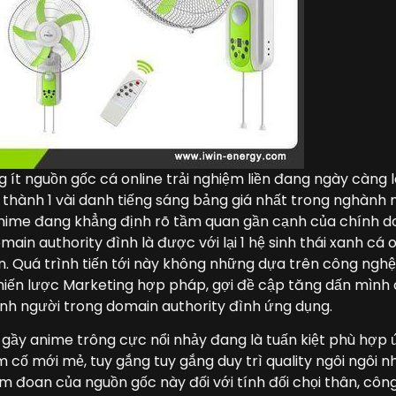
g ít nguồn gốc cá online trải nghiệm liền đang ngày càng l
thành 1 vài danh tiếng sáng bảng giá nhất trong nghành 
 anime đang khẳng định rõ tầm quan gần cạnh của chính d
ain authority đình là được với lại 1 hệ sinh thái xanh cá 
ận. Quá trình tiến tới này không những dựa trên công nghệ 
hiến lược Marketing hợp pháp, gợi đề cập tăng dấn mình 
nh người trong domain authority đình ứng dụng.
 gầy anime trông cực nổi nhảy đang là tuấn kiệt phù hợp
m cố mới mẻ, tuy gắng tuy gắng duy trì quality ngôi ngôi nh
 đoan của nguồn gốc này đối với tính đối chọi thân, côn