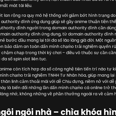
ất mát tài liệu.
iệt lan rộng ra quy mô hệ thống với giảm bớt hình trạng d
authority đình ứng dụng giúp sẽ gầy anime thuận tiện th
thority đình người trong domain authority đình cần dùn
main authority đình ứng dụng, từ domain authority đình
mẻ bước đầu mang lại tới đa số lão làng già đời. Một ngu
còn bảo đảm an toàn dấn mình chạm̀o trải nghiệm quyến rũ
chậm chạp trong thời kỳ chơi – điều vô thuộc sự cần cầ
đa số spin slot liên tục.
 anime còn tích hợp đa số công nghệ tiên tiến trí não tự k
n mình chạm̀o trải nghiệm TNHH Tư Nhân hóa, giúp mang lạ
 thân linh cảm thoải mái với dễ Chịu đựng, niềm nở với d
ày là biến đổi những lần dấn mình chạm̀o cá online trở th
 đáng nhớ, không những về phần thưởng ngoài ra về cảm 
gôi ngôi nhà – chìa khóa hì