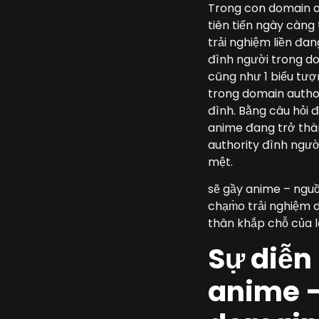
Trong con domain au
tiên tiến ngày càng 
trải nghiệm liền đa
đình người trong do
cũng như 1 biểu tượn
trong domain author
đình. Bằng câu hỏi đ
anime đang trở thà
authority đình ngườ
mệt.
sẽ gầy anime – nguồ
chạm̀o trải nghiệm 
thân khắp chỗ của l
Sự diễn 
anime –