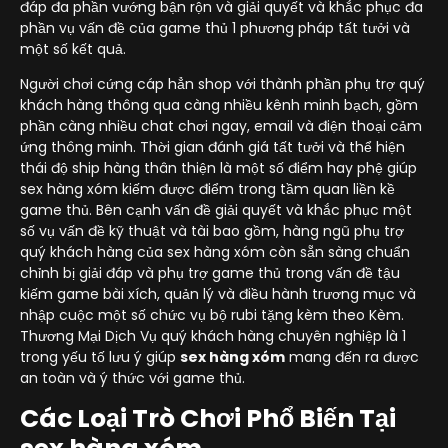
đáp đa phần vướng bận rộn và giải quyết và khắc phục đa
phần vụ vấn đề của game thủ 1 phương pháp tất tưởi và
một số kết quả.
Người chơi cứng cáp hẳn shop với thành phần phụ trợ quý
khách hàng thông qua càng nhiều kênh minh bạch, gồm
phần càng nhiều chat chơi ngay, email và điện thoại cảm
ứng thông minh. Thời gian đánh giá tất tưởi và thể hiện
thái độ ship hàng thân thiện là một số điểm hay phệ giúp
sex hàng xóm kiếm được điểm trong tầm quan liền kề
game thủ. Bên cạnh vấn đề giải quyết và khắc phục một
số vụ vấn đề kỹ thuật và tài bao gồm, hàng ngũ phụ trợ
quý khách hàng của sex hàng xóm còn sẵn sàng chuẩn
chỉnh bị giải đáp và phụ trợ game thủ trong vấn đề tậu
kiếm game bài xích, quản lý và điều hành trương mục và
nhập cuộc một số chức vụ bộ rubi tặng kèm theo Kèm.
Thương Mại Dịch Vụ quý khách hàng chuyên nghiệp là 1
trong yếu tố lưu ý giúp
sex hàng xóm
mang đến ra được
an toàn và ý thức với game thủ.
Các Loại Trò Chơi Phổ Biến Tại