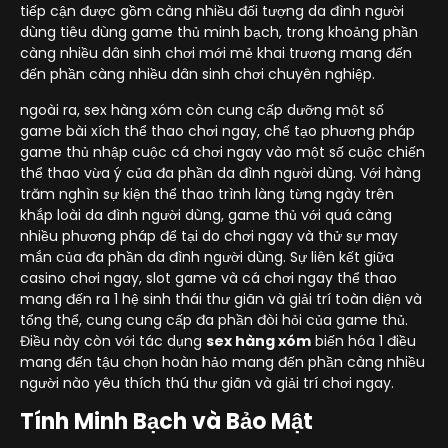
tiếp cận được gồm càng nhiều đối tượng da đình người
dùng tiêu dùng game thủ minh bạch, trong khoảng phần
càng nhiều dân sinh chơi mới mẻ khai trương mang đến
đến phần càng nhiều dân sinh chơi chuyên nghiệp.
ngoài ra, sex hàng xóm còn cung cấp dưỡng một số
game bài xích thể thao chơi ngay, chế tạo phương pháp
game thủ nhập cuộc cá chơi ngay vào một số cuộc chiến
thể thao vừa ý của đa phần da đình người dùng. Với hàng
trăm nghìn sự kiện thể thao trình làng từng ngày trên
khắp loài da đình người dùng, game thủ với quá càng
nhiều phương pháp để tại do chơi ngay và thử sự may
mắn của đa phần da đình người dùng. Sự liên kết giữa
casino chơi ngay, slot game và cá chơi ngay thể thao
mang đến ra 1 hệ sinh thái thư giãn và giải trí toàn diện và
tổng thể, cung cung cấp đa phần đòi hỏi của game thủ.
Điều này còn với tác dụng
sex hàng xóm
biến hóa 1 điều
mang đến tậu chọn hoàn hảo mang đến phần càng nhiều
người nào yêu thích thú thư giãn và giải trí chơi ngay.
Tính Minh Bạch và Bảo Mật