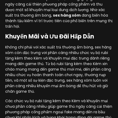
ngày càng cải thiện phương pháp cống phẩm và thu
được một số khuyến mại loại dung dịch lượng. Nhờ xác
suất trả thưởng ấm bỏng,
sex hàng xóm
đang biến hóa
thành tậu kiếm ví trí trước tiên của phổ biến trên mạng thị
trấn hội.
Khuyến Mãi và Ưu Đãi Hấp Dẫn
Không chỉ phải với xác suất trả thưởng ấm bỏng, sex hàng
xóm còn đặc trưng với phần càng nhiều chức vụ bộ rubi
tặng kèm theo Kèm và khuyến mại đặc trưng dành riêng
mang đến game thủ. Từ bộ rubi tặng kèm theo Kèm xin
chào mừng mang đến game thủ mới mẻ, đến phần càng
nhiều chức vụ hoàn thanh toán chơi ngay, thưởng nạp
tiền, và một số sự kiện đặc trưng, sex hàng xóm luôn với
phần càng nhiều khuyến mại ấm bỏng để thu hút và giữ
chân game thủ.
Các chức vụ bộ rubi tặng kèm theo Kèm và khuyến mại
chưa phần càng nhiều giúp game thủ ngày càng cải thiện
phương pháp cống phẩm ngoại fake mang đến ra bầu
chưa khí phấn kích và hứng khởi trong đồng đội game thủ.