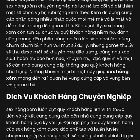
sex hàng xóm chuyên nghiệp nỗ lực nỗ lực đổi và cải thiện
một số chức vụ bộ rubi tặng kèm theo Kèm để cung cung
cấp phần càng nhiều nhập cuộc mới mẻ mẻ và lạ mắt và
đắm đuối mang đến game thủ. Bên cạnh ấy, sex hàng
xóm còn tồn tại chức vụ quý khách hàng niềm nở, dành
riêng mang đến phần càng nhiều dân sinh chơi ấm cúng
chậm chậm bền hơn với một số đại lý. Những game thủ ấy
sẽ thu được một số khuyến mại đặc trưng, cũng như xác
suất hoàn trả cao hơn nữa, khuyến mại độc quyền và một
số căn nhà cung cung cấp thông qua quý khách hàng
chú trọng. Những khuyến mại bí mật này giúp
sex hàng
xóm
mang đến ra 1 quan hệ vững cứng cáp và vững bền
với game thủ.
Dịch Vụ Khách Hàng Chuyên Nghiệp
sex hàng xóm luôn đặt quý khách hàng lên ví trí trước
tiên và ký kết cung cung cấp căn nhà cung cung cấp quý
khách hàng cực kỳ với lợi. Đội ngũ phụ trợ quý khách hàng
của sex hàng xóm được đào chế tạo và huấn luyện
chuyên nghiệp và nồng nhiệt, sẵn sàng chuẩn chỉnh bị giải