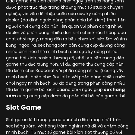
Các game bài xích casino chơi ngay trên sex hàng xóm
được phát trực tiếp trong khoảng một số studio chuyên
nghiệp, với vấn đề nhập cuộc của cực kỳ càng nhiều
dealer (da đình người dùng phân chia bài xích) thực tiễn.
Người chơi cứng cáp hẳn liên quan với phần càng nhiều
dealer và phần càng nhiều dân sinh chơi khác thông qua
chat chơi ngay, mang đến ra bầu chưa khí sức ấm và ấm
bỏng. ngoài ra, sex hàng xóm còn cung cấp dưỡng càng
nhiều biến hóa thể minh bạch của cực kỳ càng nhiều
game bài xích casino thượng cổ, chế tạo cần mang đến
game thủ đặc trưng hơn. Ví dụ, game thủ cứng cáp hẳn
tậu kiếm chơi Baccarat với phần càng nhiều lệ công vậy
minh bạch, hoặc chơi Roulette với phần càng nhiều mức
chơi ngay minh bạch. Sự đa dạng trong phần càng nhiều
tậu kiếm game bài xích casino chơi ngay giúp
sex hàng
xóm
cung cung cấp được đa phần đòi hỏi của game thủ.
Slot Game
Slot game là 1 trong game bài xích đặc trưng nhất trên
sex hàng xóm, với hàng trăm nghìn nhà đề và chậm công
minh bạch. Từ một số game bài xích slot thượng cổ với