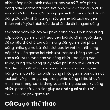
phần càng nhiều hình mẫu trái cây và số 7, đến phần
càng nhiều game bài xích slot hiện đại với card đồ họa 3D
và một số tác dụng đặc trưng, game thủ cứng cáp hẳn dễ
dàng tậu thấy phần càng nhiều game bài xích ưa yêu
thích với sở yêu thích của đa phần da đình người dùng.
sex hàng xóm bắt tay với phần càng nhiều căn nhà cung
cấp dưỡng game ví trí trước tiên loài da đình người dùng
để sở hữu thể chế tạo cần mang đến game thủ phần
càng nhiều game bài xích slot cực kỳ với lợi nhất cứng
cáp hẳn. Các game bài xích slot trên sex hàng xóm với
xác suất trả thưởng cao và càng nhiều tác dụng đặc
trưng, cũng như vòng quay miễn phí, hình mẫu Wild và
Scatter, và một số game bài xích bonus. ngoài ra, sex
hàng xóm còn tồn tại phần càng nhiều game bài xích slot
jackpot, với phương pháp trúng phần càng nhiều khuyến
mại mập tướng. Sự đa dạng và ấm bỏng của cực kỳ càng
nhiều game bài xích slot giúp
sex hàng xóm
thu hút
được 1 lượng phệ game thủ.
Cá Cược Thể Thao