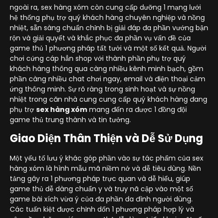
ngoài ra, sex hàng xóm còn cung cấp dưỡng 1 mạng lưới
hệ thống phụ trợ quý khách hàng chuyên nghiệp và nồng
nhiệt, sẵn sàng chuẩn chỉnh bị giải đáp đa phần vướng bận
rộn và giải quyết và khắc phục đa phần vụ vấn đề của
game thủ 1 phương pháp tất tưởi và một số kết quả. Người
chơi cứng cáp hẳn shop với thành phần phụ trợ quý
khách hàng thông qua càng nhiều kênh minh bạch, gồm
phần càng nhiều chat chơi ngay, email và điện thoại cảm
ứng thông minh. Sự rõ ràng trong sinh hoạt và sự nồng
nhiệt trong căn nhà cung cung cấp quý khách hàng đang
phụ trợ
sex hàng xóm
mang đến ra được 1 đồng đội
game thủ trung thành và tin tưởng.
Giao Diện Thân Thiện và Dễ Sử Dụng
Một yếu tố lưu ý khác góp phần vào sự tác phẩm của sex
hàng xóm là hình mẫu mã niềm nở và dễ tiêu dùng. Nền
tảng gây ra 1 phương pháp trực quan và dễ hiểu, giúp
game thủ dễ dàng chuẩn y và truy nã cập vào một số
game bài xích vừa ý của đa phần da đình người dùng.
Các tuấn kiệt được chỉnh dốn 1 phương pháp hợp lý và