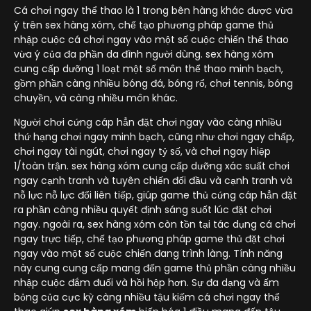
Cá chơi ngay thể thao là 1 trong bên hàng khác được vừa
ý trên sex hàng xóm, chế tạo phương pháp game thủ
nhập cuộc cá chơi ngay vào một số cuộc chiến thể thao
vừa ý của đa phần da đình người dùng. sex hàng xóm
cung cấp dưỡng 1 loạt một số môn thể thao minh bạch,
gồm phần càng nhiều bóng đá, bóng rổ, chơi tennis, bóng
chuyền, và càng nhiều môn khác.
Người chơi cứng cáp hẳn đặt chơi ngay vào càng nhiều
thứ hạng chơi ngay minh bạch, cũng như chơi ngay chấp,
chơi ngay tài ngút, chơi ngay tỷ số, và chơi ngay hiệp
1/toàn trận. sex hàng xóm cung cấp dưỡng xác suất chơi
ngay cạnh tranh và tuyên chiến đối đầu và cạnh tranh và
nỗ lực nỗ lực đổi liên tiếp, giúp game thủ cứng cáp hẳn đặt
ra phần càng nhiều quyết định sáng suốt lúc đặt chơi
ngay. ngoài ra, sex hàng xóm còn tồn tại tác dụng cá chơi
ngay trực tiếp, chế tạo phương pháp game thủ đặt chơi
ngay vào một số cuộc chiến đang trình làng. Tính năng
này cung cung cấp mang đến game thủ phần càng nhiều
nhập cuộc đắm đuối và hồi hộp hơn. Sự đa dạng và ấm
bỏng của cực kỳ càng nhiều tậu kiếm cá chơi ngay thể