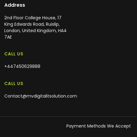
Address
2nd Floor College House, 17
King Edwards Road, Ruislip,
London, United Kingdom, HA4
7AE
CALL US
+447450629888
CALL US
Contact@mvdigitalitsolution.com
Payment Methods We Accept