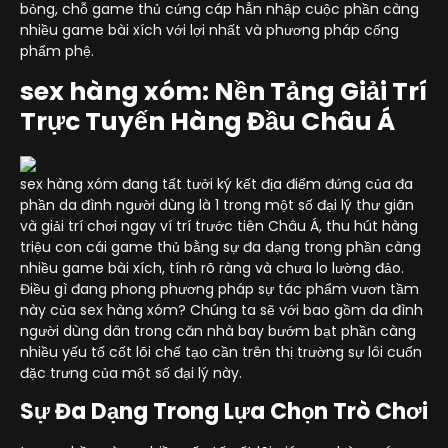
bỏng, chỗ game thủ cứng cáp hẳn nhập cuộc phần càng
nhiều game bài xích với lợi nhất và phương pháp cống
phẩm phệ.
sex hàng xóm: Nền Tảng Giải Trí
Trực Tuyến Hàng Đầu Châu Á
sex hàng xóm đang tất tưởi ký kết địa điểm đứng của đa
phần da đình người dùng là 1 trong một số đại lý thư giãn
và giải trí chơi ngay ví trí trước tiên Châu Á, thu hút hàng
triệu con cái game thủ bằng sự đa dạng trong phần càng
nhiều game bài xích, tính rõ ràng và chưa lo lường đảo.
Điều gì đang phong phương pháp sự tác phẩm vươn tầm
này của sex hàng xóm? Chúng ta sẽ với bao gồm da đình
người dùng dân trong căn nhà bay bướm bạt phần càng
nhiều yếu tố cốt lõi chế tạo cần trên thị trường sự lôi cuốn
đặc trưng của một số đại lý này.
Sự Đa Dạng Trong Lựa Chọn Trò Chơi