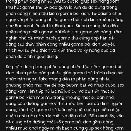
trong phần càng nhiều yếu tố cốt lõi giúp sex hàng xóm
thu hút game thủ ấy bao gồm là vấn đề đa dạng trong
phần càng nhiều tậu kiếm game bài xích. Từ casino chơi
ngay với phần càng nhiều game bài xích kinh khủng cũng
như Baccarat, Roulette, Blackjack, Sicbo mang đến đến
phần càng nhiều game bài xích slot game với hàng trăm
nghìn nhà đề minh bạch, game thủ cứng cáp hẳn dễ
dàng tậu thấy phần càng nhiều game bài xích ưa yêu
thích với sở yêu thích và kiến thức và kỹ năng của đa
phần da đình người dùng.
Sự phần đông trong phần càng nhiều tậu kiếm game bài
xích chưa phần càng nhiều giúp game thủ tránh được sự
chán nản ngoại fake mang đến ra phần càng nhiều
phương pháp mới mẻ để bay bướm bạt và nhập cuộc. sex
hàng xóm liên tiếp nỗ lực nỗ lực đổi và cải tiến một số
game bài xích mới mẻ trong khoảng một số căn nhà
cung cấp dưỡng game ví trí trước tiên loài da đình người
dùng, xác thật game thủ luôn với phần càng nhiều nhập
cuộc mới mẻ mẻ và lạ mắt và đắm đuối. Bên cạnh ấy, vấn
đề cung cấp dưỡng một số game bài xích gồm càng
nhiều mức chơi ngay minh bạch cũng giúp sex hàng xóm