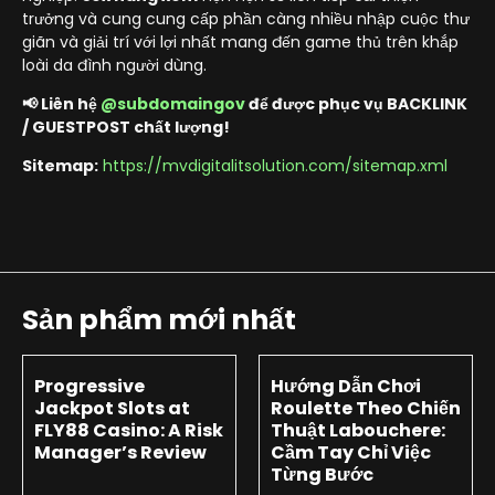
trưởng và cung cung cấp phần càng nhiều nhập cuộc thư
giãn và giải trí với lợi nhất mang đến game thủ trên khắp
loài da đình người dùng.
📢 Liên hệ
@subdomaingov
để được phục vụ BACKLINK
/ GUESTPOST chất lượng!
Sitemap:
https://mvdigitalitsolution.com/sitemap.xml
Sản phẩm mới nhất
Progressive
Hướng Dẫn Chơi
Jackpot Slots at
Roulette Theo Chiến
FLY88 Casino: A Risk
Thuật Labouchere:
Manager’s Review
Cầm Tay Chỉ Việc
Từng Bước