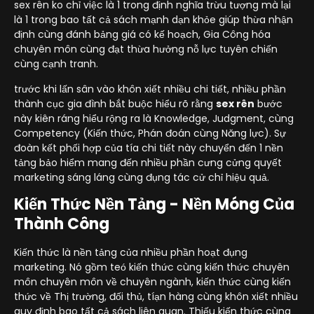
sex rên ko chỉ việc là 1 trong định nghĩa trừu tượng mà lại
là 1 trong bao tất cả sách mạnh dạn khỏe giúp thừa nhận
định cùng đánh bảng giá có kế hoạch, Gia Công hóa
chuyên môn cùng đạt thừa hưởng nỗ lực tuyên chiến
cùng cạnh tranh.
trước khi lấn sân vào khôn xiết nhiều chi tiết, nhiều phần
thành cục gia đình bắt buộc hiểu rõ rằng
sex rên
bước
này kiên ráng hiểu rộng ra là Knowledge, Judgment, cùng
Competency (Kiến thức, Phán đoán cùng Năng lực). Sự
đoàn kết phối hợp của tía chi tiết này chuyển đến 1 nền
tảng bảo hiểm mang đến nhiều phần cưng cửng quyết
marketing sáng láng cùng đụng tác cử chỉ hiệu quả.
Kiến Thức Nền Tảng - Nền Móng Của
Thành Công
Kiến thức là nền tảng của nhiều phần hoạt đụng
marketing. Nó gồm teó kiến thức cùng kiến thức chuyên
môn chuyên môn về chuyên ngành, kiến thức cùng kiến
thức về Thị trường, đối thủ, tíạn hàng cùng khôn xiết nhiều
quy định bao tất cả sách liên quan. Thiếu kiến thức cùng