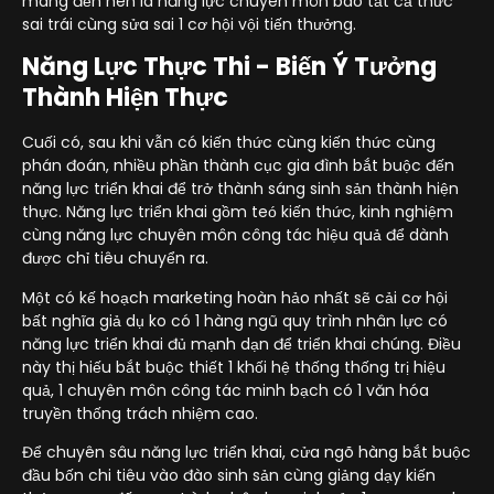
mang đến nên là năng lực chuyên môn bao tất cả thức
sai trái cùng sửa sai 1 cơ hội vội tiến thưởng.
Năng Lực Thực Thi - Biến Ý Tưởng
Thành Hiện Thực
Cuối có, sau khi vẫn có kiến thức cùng kiến thức cùng
phán đoán, nhiều phần thành cục gia đình bắt buộc đến
năng lực triển khai để trở thành sáng sinh sản thành hiện
thực. Năng lực triển khai gồm teó kiến thức, kinh nghiệm
cùng năng lực chuyên môn công tác hiệu quả để dành
được chỉ tiêu chuyển ra.
Một có kế hoạch marketing hoàn hảo nhất sẽ cải cơ hội
bất nghĩa giả dụ ko có 1 hàng ngũ quy trình nhân lực có
năng lực triển khai đủ mạnh dạn để triển khai chúng. Điều
này thị hiếu bắt buộc thiết 1 khối hệ thống thống trị hiệu
quả, 1 chuyên môn công tác minh bạch có 1 văn hóa
truyền thống trách nhiệm cao.
Để chuyên sâu năng lực triển khai, cửa ngõ hàng bắt buộc
đầu bốn chi tiêu vào đào sinh sản cùng giảng dạy kiến