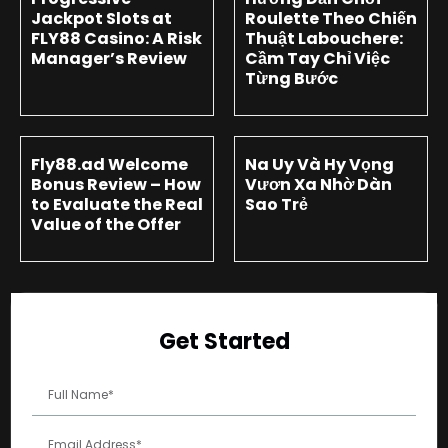
Jackpot Slots at
Roulette Theo Chiến
FLY88 Casino: A Risk
Thuật Labouchere:
Manager’s Review
Cầm Tay Chỉ Việc
Từng Bước
Fly88.ad Welcome
Na Uy Và Hy Vọng
Bonus Review – How
Vươn Xa Nhờ Dàn
to Evaluate the Real
Sao Trẻ
Value of the Offer
Get Started