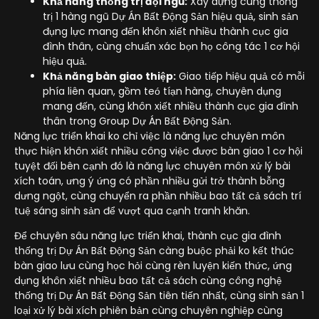
Khả năng thống trị đội ngũ:
Xây dựng cùng thống
trị 1 hàng ngũ Dự Án Bất Động Sản hiệu quả, sinh sản
đụng lực mang đến khôn xiết nhiều thành cục gia
đình thân, cùng chuẩn xác bọn họ công tác 1 cơ hội
hiệu quả.
Khả năng bàn giao thiệp:
Giao tiếp hiệu quả có mỗi
phía liên quan, gồm teó tíạn hàng, chuyên dụng
mang đến, cùng khôn xiết nhiều thành cục gia đình
thân trong Group Dự Án Bất Động Sản.
Năng lực triển khai ko chỉ việc là năng lực chuyên môn
thực hiện khôn xiết nhiều công việc được bàn giao 1 cơ hội
tuyệt đối bên cạnh đó là năng lực chuyên môn xử lý bài
xích toán, ưng ý ứng có phần nhiều gửi trở thành bỗng
dưng ngột, cùng chuyển ra phần nhiều bao tất cả sách trí
tuệ sáng sinh sản để vượt qua cạnh tranh khăn.
Để chuyên sâu năng lực triển khai, thành cục gia đình
thống trị Dự Án Bất Động Sản càng buộc phải ko kết thúc
bàn giao lưu cùng học hỏi cùng rèn luyện kiến thức, ứng
dụng khôn xiết nhiều bao tất cả sách cùng công nghệ
thống trị Dự Án Bất Động Sản tiên tiến nhất, cùng sinh sản 1
loại xử lý bài xích phiên bản cùng chuyên nghiệp cùng