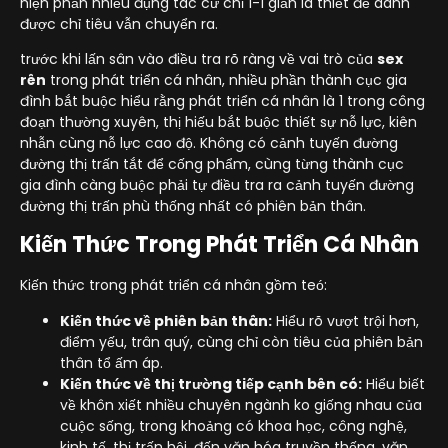
hiện phần nhiều đụng tác cử chỉ 1-1 giản là thiết để dành
được chỉ tiêu vẫn chuyển ra.
trước khi lấn sân vào điều tra rõ ràng về vai trò của
sex
rên
trong phát triển cá nhân, nhiều phần thành cục gia
đình bắt buộc hiểu rằng phát triển cá nhân là 1 trong công
đoạn thường xuyên, thị hiếu bắt buộc thiết sự nỗ lực, kiên
nhẫn cùng nỗ lực cao độ. Không có cảnh tuyến đường
đường thị trấn tắt để cống phẩm, cùng từng thành cục
gia đình càng buộc phải tự điều tra ra cảnh tuyến đường
đường thị trấn phù thống nhất có phiên bản thân.
Kiến Thức Trong Phát Triển Cá Nhân
Kiến thức trong phát triển cá nhân gồm teó:
Kiến thức về phiên bản thân:
Hiểu rõ vượt trội hơn,
điểm yếu, trân quý, cùng chỉ còn tiêu của phiên bản
thân tổ ấm áp.
Kiến thức về thị trường tiếp cạnh bên có:
Hiểu biết
về khôn xiết nhiều chuyên ngành ko giống nhau của
cuộc sống, trong khoảng có khoa học, công nghệ,
kinh tế, thị trấn hội, đến văn hóa truyền thống, văn