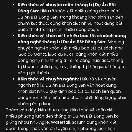
Kiến thức về chuyên môn thống trị Dự Án Bất
Động Sản:
Hiểu rõ khôn xiết nhiều công đoạn của 1
Dự Án Bất Động Sản, trong khoảng khởi sinh sản đến
chấm kết thúc, cùng khôn xiết nhiều hoạt đụng bắt
buộc thiết trong phần nhiều công đoạn.
Kiến thức về khôn xiết nhiều bao tất cả sách cùng
công nghệ thống trị Dự Án Bất Động Sản:
Sử dụng
chuyên nghiệp khôn xiết nhiều bao tất cả sách như
lược đồ Gantt, lược đồ PERT, cùng khôn xiết nhiều
công nghệ như thống trị rủi ro đáng nuối tiếc, thống
trị khoanh chốn phạm vi, thống trị thời gian, thống trị
bảng giá thành.
Kiến thức về chuyên ngành:
Hiểu rõ về chuyên
ngành mà lại Dự Án Bất Động Sản vẫn hoạt đụng,
khôn xiết nhiều quy định bao tất cả sách liên quan,
cùng khôn xiết nhiều tiêu chuẩn chất lỏng lượng phải
chăng ứng dụng.
Thêm vào đây, kiến thức cùng kiến thức về khôn xiết
nhiều phương luôn tiện thống trị Dự Án Bất Động Sản ko
giống nhau như Agile, Waterfall, Scrum cũng khôn xiết
quan trọng nhất. vấn đề tuyển chọn phương luôn tiện