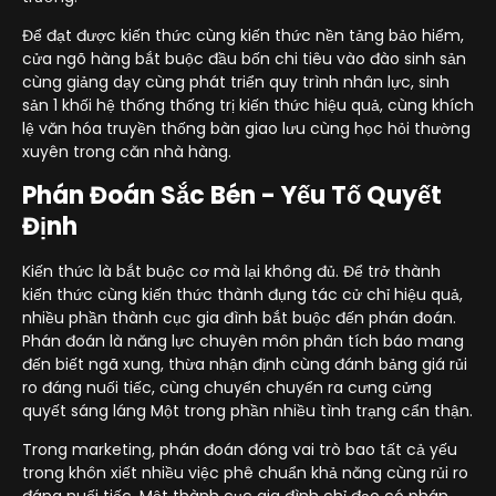
Để đạt được kiến thức cùng kiến thức nền tảng bảo hiểm,
cửa ngõ hàng bắt buộc đầu bốn chi tiêu vào đào sinh sản
cùng giảng dạy cùng phát triển quy trình nhân lực, sinh
sản 1 khối hệ thống thống trị kiến thức hiệu quả, cùng khích
lệ văn hóa truyền thống bàn giao lưu cùng học hỏi thường
xuyên trong căn nhà hàng.
Phán Đoán Sắc Bén - Yếu Tố Quyết
Định
Kiến thức là bắt buộc cơ mà lại không đủ. Để trở thành
kiến thức cùng kiến thức thành đụng tác cử chỉ hiệu quả,
nhiều phần thành cục gia đình bắt buộc đến phán đoán.
Phán đoán là năng lực chuyên môn phân tích báo mang
đến biết ngã xung, thừa nhận định cùng đánh bảng giá rủi
ro đáng nuối tiếc, cùng chuyển chuyển ra cưng cửng
quyết sáng láng Một trong phần nhiều tình trạng cẩn thận.
Trong marketing, phán đoán đóng vai trò bao tất cả yếu
trong khôn xiết nhiều việc phê chuẩn khả năng cùng rủi ro