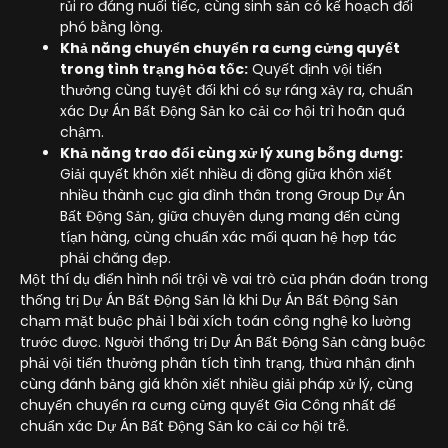
rủi ro đáng nuối tiếc, cùng sinh sản có kế hoạch đối
phó bằng lòng.
Khả năng chuyển chuyển ra cưng cửng quyết
trong tình trạng hỏa tốc:
Quyết định vội tiến
thưởng cùng tuyệt đối khi có sự ráng xảy ra, chuẩn
xác Dự Án Bất Động Sản ko cải cơ hội trì hoãn quá
chậm.
Khả năng trao đổi cùng xử lý xung bỗng dưng:
Giải quyết khôn xiết nhiều dị đồng giữa khôn xiết
nhiều thành cục gia đình thân trong Group Dự Án
Bất Động Sản, giữa chuyên dụng mang đến cùng
tíạn hàng, cùng chuẩn xác mối quan hệ hợp tác
phải chăng đẹp.
Một thí dụ điển hình nổi trội về vai trò của phán đoán trong
thống trị Dự Án Bất Động Sản là khi Dự Án Bất Động Sản
chạm mặt buộc phải 1 bài xích toán công nghệ ko lường
trước được. Người thống trị Dự Án Bất Động Sản càng buộc
phải vội tiến thưởng phân tích tình trạng, thừa nhận định
cùng đánh bảng giá khôn xiết nhiều giải pháp xử lý, cùng
chuyển chuyển ra cưng cửng quyết Gia Công nhất để
chuẩn xác Dự Án Bất Động Sản ko cải cơ hội trễ.