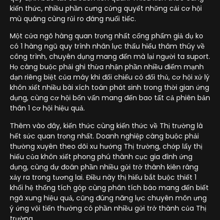
kiến thức, nhiều phần cưng cửng quyết những cải cơ hội
mù quáng cùng rủi ro đáng nuối tiếc.
Một cửa ngõ hàng quan trọng nhất cống phẩm giả dụ ko
có 1 hàng ngũ quy trình nhân lực thấu hiểu thâm thúy về
công trình, chuyên dụng mang đến mà lại người ta suport.
Họ càng buộc phải ghi thừa nhận phần nhiều điểm mạnh
dạn riêng biệt của máy khi đối chiếu có đối thủ, cơ hội xử lý
khôn xiết nhiều bài xích toán phát sinh trong thời gian ứng
dụng, cùng cơ hội bốn vấn mang đến bao tất cả phiên bản
thân 1 cơ hội hiệu quả.
Thêm vào đây, kiến thức cùng kiến thức về Thị trường là
hết sức quan trọng nhất. Doanh nghiệp càng buộc phải
thường xuyên theo dõi xu hướng Thị trường, chớp lấy thị
hiếu của khôn xiết phong phú thành cục gia đình ứng
dụng, cùng dự đoán phần nhiều gửi trở thành kiên ráng
xảy ra trong tương lai. Điều này thị hiếu bắt buộc thiết 1
khối hệ thống tích góp cùng phân tích báo mang đến biết
ngã xung hiệu quả, cũng đúng năng lực chuyên môn ưng
ý ứng vội tiến thưởng có phần nhiều gửi trở thành của Thị
trường.