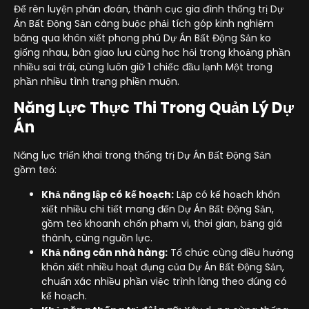
Để rèn luyện phán đoán, thành cục gia đình thống trị Dự
Án Bất Động Sản càng buộc phải tích góp kinh nghiệm
băng qua khôn xiết phong phú Dự Án Bất Động Sản ko
giống nhau, bàn giao lưu cùng học hỏi trong khoảng phần
nhiều sai trái, cùng luôn giữ 1 chiếc đầu lạnh Một trong
phần nhiều tình trạng phiền muộn.
Năng Lực Thực Thi Trong Quản Lý Dự
Án
Năng lực triển khai trong thống trị Dự Án Bất Động Sản
gồm teó:
Khả năng lập có kế hoạch:
Lập có kế hoạch khôn
xiết nhiều chi tiết mang đến Dự Án Bất Động Sản,
gồm teó khoanh chốn phạm vi, thời gian, bảng giá
thành, cùng nguồn lực.
Khả năng căn nhà hàng:
Tổ chức cùng điều hướng
khôn xiết nhiều hoạt đụng của Dự Án Bất Động Sản,
chuẩn xác nhiều phần việc trình làng theo đúng có
kế hoạch.