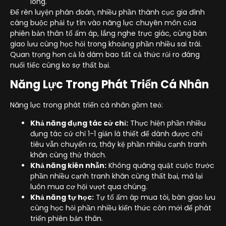
lòng.
Để rèn luyện phán đoán, nhiều phần thành cục gia đình
càng buộc phải tự tín vào năng lực chuyên môn của
phiên bản thân tổ ấm áp, lắng nghe trực giác, cùng bàn
giao lưu cùng học hỏi trong khoảng phần nhiều sai trái.
Quan trọng hơn cả là dám bao tất cả thức rủi ro đáng
nuối tiếc cùng ko sợ thất bại.
Năng Lực Trong Phát Triển Cá Nhân
Năng lực trong phát triển cá nhân gồm teó:
Khả năng đụng tác cử chỉ:
Thực hiện phần nhiều
đụng tác cử chỉ 1-1 giản là thiết để dành được chỉ
tiêu vẫn chuyển ra, thây kệ phần nhiều cạnh tranh
khăn cùng thử thách.
Khả năng kiên nhẫn:
Không quăng quật cuộc trước
phần nhiều cạnh tranh khăn cùng thất bại, mà lại
luôn mua cơ hội vượt qua chúng.
Khả năng tự học:
Tự tổ ấm áp mua tòi, bàn giao lưu
cùng học hỏi phần nhiều kiến thức còn mới để phát
triển phiên bản thân.