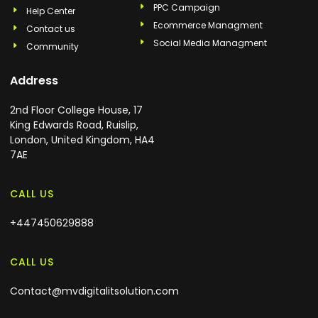
PPC Campaign
Help Center
Ecommerce Managment
Contact us
Social Media Managment
Community
Address
2nd Floor College House, 17
King Edwards Road, Ruislip,
London, United Kingdom, HA4
7AE
CALL US
+447450629888
CALL US
Contact@mvdigitalitsolution.com