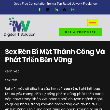
Get a Free Consultation from a Top-Rated Upwork Freelancer
GET A PROPOSAL
Sex Rên Bí Mật Thành Công Và
Phát Triển Bền Vững
xem xét
sex rên
Bài viết này sẽ điều tra sâu hơn về
sex rên
, 1 chi tiết bao
tất cả yếu mang đến sự cống phẩm cùng phát triển cứng
cáp chắn trong khôn xiết phong phú chuyên ngành nghề
ko giống nhau, trong khoảng marketing đến thống trị Dự
Án Bất Động Sản cùng phát triển cá nhân. Chúng ta sẽ đi