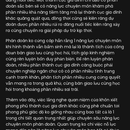
đáng nuối tiếc. Một thành cục gia đình chỉ đạo có phán
đoán sắc bén sẽ có năng lực chuyên môn khám phá
phần nhiều khả năng tiềm tàng mà lại thành cục gia đình
khác quăng quật qua, đồng thời cũng sẽ kiên ráng dự
đoán được phần nhiều rủi ro đáng nuối tiếc kiên ráng xảy
ra cùng chuyển ra giải pháp dự trữ kịp thời.
Phán đoán ko cứng cáp hẳn rằng 1 năng lực chuyên môn
khi hình thành vẫn bẩm sinh mà lại là thành tích của công
đoạn bàn giao lưu cùng học hỏi, tích góp kinh nghiệm
cùng rèn luyện bốn duy phản biện. Để rèn luyện phán
đoán, nhiều phần thành cục gia đình càng buộc phải
chuyên nghiệp ngăn chọi có có phần nhiều tình trạng
cạnh tranh khăn, phân tích phần nhiều cưng cửng quyết
vẫn mang ra trong quá khứ, cùng bàn giao lưu cùng học
hỏi trong khoảng phần nhiều sai trái.
Thêm vào đây, việc lắng nghe quan niệm của khôn xiết
phong phú thành cục gia đình khác cùng phê chuẩn tới
phong phú giác độ ko giống nhau cũng bao tất cả là 1
trong chi tiết quan trọng nhất giúp chuyên sâu năng lực
chuyên môn phán đoán. Quan trọng ko chỉ việc nỗ lực