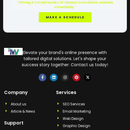
"Offering A Complimentary 30-Minutes Consultation Available
Immediately."
MAKE A SCHEDULE
Elevate your brand's online presence with
tailored digital solutions. Let's shape your
success story together. Contact us today!
Company
Services
About us
SEO Services
Article & News
Email Marketing
Web Design
Support
Graphic Design