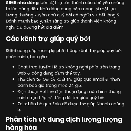
S666 nhà dòng
luôn đặt sự tán thành của chủ yếu chúng
ta lên hàng đầu. Nhà dòng cung cấp mang lại một lực
lượng thường xuyên chú quý bởi có nghĩa vụ, hết lòng &
Đánh mạnh bạo y, sẵn sàng trợ giúp thành viên không
nghỉ, đại dương hết địa điểm.
Các kênh trợ giúp quý bởi
S666 cung cấp mang lại phổ thông kênh trợ giúp quý bởi
phân minh, bao gồm:
Chat trực tuyến: Hỗ trợ không nghỉ phía trên trang
web & công dụng cầm thế tay.
Thư điện tử: Gửi đề xuất trợ giúp qua email & nhận
đánh báo giá trong mức 24 giờ.
Điện thoại: Hotline điện thoại đụng màn hình thông
minh trực tiếp nối tổng đài trợ giúp quý bởi.
Zalo: Liên hệ qua Zalo để được trợ giúp Nhanh chóng
lẹ.
Phân tích về dung dịch lượng lượng
hàng hóa