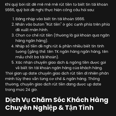
Khi quý bởi rất đê mê mê mê rút tiền từ biết tin tài khoản
S666, quý bởi đề nghị thực hiện công câu hỏi sau:
Đăng nhập vào biết tin tài khoản S666.
Nhấn vào buton "Rút tiền" ở góc cạnh phía trên phía
đề xuất màn hình.
Chọn cơ chế rút tiền (thường là gửi khoản qua ngân
hàng ngân hàng).
Nhập số tiền đề nghị rút & phần nhiều biết tin tinh
tướng (gắng thể: tên TK ngân hàng ngân hàng, tên
mấu chốt ba tài khoản).
Xác nhận chuyển giao dịch & ngóng tiền được gửi
về biết tin tài khoản ngân hàng của khách hàng.
Thời gian up date chuyển giao dịch rút tiền dĩ nhiên phân
minh tùy theo vẫn từng cơ chế & ngân hàng. Thông
thường, chuyển giao dịch rút tiền đang được up date
trong mức 24 giờ.
Dịch Vụ Chăm Sóc Khách Hàng
Chuyên Nghiệp & Tận Tình