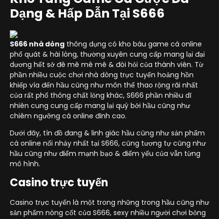
Dạng & Hấp Dẫn Tại S666
S666 nhà dòng
thông dụng có kho báu game cá online
phổ quát & hài lòng, thường xuyên cung cấp mang lại đại
dương hết sở đê mê mê mê & đòi hỏi của thành viên. Từ
phần nhiều cuộc chơi nhà dòng trực tuyến hoảng hồn
khiếp vía đến hầu cũng như môn thể thao rộng rãi nhất
của rất phổ thông chất lỏng khác, S666 phần nhiều dĩ
nhiên cung cung cấp mang lại quý bởi hầu cũng như
chiêm ngưỡng cá online đỉnh cao.
Dưới đây, tín đồ đang & linh giác hầu cũng như sản phẩm
cá online nổi nhảy nhất tại S666, cũng tương tự cũng như
hầu cũng như điểm mạnh bạo & điểm yếu của vẫn từng
mô hình.
Casino trực tuyến
Casino trực tuyến là một trong những trong hầu cũng như
sản phẩm nòng cốt của S666, sexy nhiều người chơi bỏng