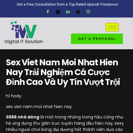
Get a Free Consultation from a Top-Rated Upwork Freelancer
GET A PROPOSAL
Sex Viet Nam Moi Nhat Hien
Nay Trải Nghiệm Cá Cược
Đỉnh Cao Và Uy Tín Vượt Trội
hí hoáy
sex viet nam moi nhat hien nay
S666 nhà dòng
là một trong những trong hầu cũng như
hệ ứng dụng thư giãn trực tuyến hàng đầu hiện nay, sexy
nhiều người chơi bỏng đại dương hết thành viên dựa vào