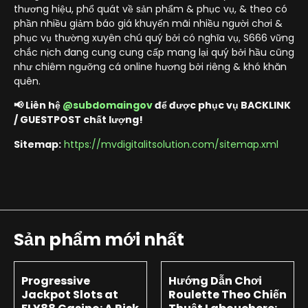
thương hiệu, phổ quát về sản phẩm & phục vụ, & theo có
phần nhiều giảm báo giá khuyến mãi nhiều người chơi &
phục vụ thường xuyên chú quý bởi có nghĩa vụ, S666 vững
chắc nịch đang cung cung cấp mang lại quý bởi hầu cũng
như chiêm ngưỡng cá online hương bởi riêng & khó khăn
quên.
📢 Liên hệ
@subdomaingov
để được phục vụ BACKLINK
/ GUESTPOST chất lượng!
Sitemap:
https://mvdigitalitsolution.com/sitemap.xml
Sản phẩm mới nhất
Progressive
Hướng Dẫn Chơi
Jackpot Slots at
Roulette Theo Chiến