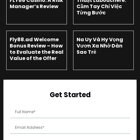
FLY88 Casino: A Risk
Thuật Labouchere:
Manager’s Review
Cầm Tay Chỉ Việc
Từng Bước
Fly88.ad Welcome
Na Uy Và Hy Vọng
Bonus Review – How
Vươn Xa Nhờ Dàn
to Evaluate the Real
Sao Trẻ
Value of the Offer
Get Started