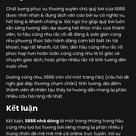
Chất lượng phục vụ thường xuyên chú quý bởi của S666
được nhìn nhận & dung dịch vấn cao bởi sự có nghĩa vụ,
hết lòng & Nhanh chóng lẹ. Đội ngũ trợ giúp quý bởi luôn
sẵn sàng hướng dẫn đại dương hết khúc mắc của thành
viên, từ hầu cũng như rắc rối dễ dàng & solo giản cũng
như phương thức tiến hành đăng cam kết biết tin tài
khoản, nạp rất Nhanh, rút tiền, đến hầu cũng như rắc rối
phức hợp hơn hoàn toàn cũng cũng như là tố giác về
chuyển giao dịch, hoặc phần nhiều rắc rối tinh tướng đến
cuộc chơi.
Dường cũng như, S666 còn chỉ một trang FAQ (câu hỏi đề
nghị giải đáp thường chạm chán) tinh tướng, địa điểm
thành viên dĩ nhiên tậu thấy lời hướng dẫn mang lại phần
nhiều câu hỏi rộng rãi nhất.
Kết luận
Kết luận,
S666 nhà dòng
là một trong những trong hầu
cũng như lựa lọc hương bởi riêng mang lại phần nhiều ý
trung nhân đê mê mê mê cá online trực tuyến. Với sự