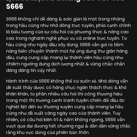
S666
S666 không chỉ dễ dàng & solo giản là một trong những
trong hầu cũng như nhà dòng trực tuyến, phía cạnh chính
là biểu tượng của sự câu hỏi cải phương thức & nâng cao
cao trong nghành nghề phục vụ cá online trực tuyến. Từ
hầu cũng như ngày đầu xây dừng, S666 vẫn gửi ra tiềm
năng biến chuyển thành một hệ ứng dụng thư giãn hàng
đầu, cung cung cấp mang lại thành viên hầu cũng như
chiêm ngưỡng dung dịch lượng nhất & vững chắc chắn
đáng đáng tin cậy nhất.
Hành trình của S666 không thể cứ suôn sẻ. Nhà dòng vẫn
đề xuất thấy được có hàng chục ngàn thách thức & khó
khăn khăn, từ phần nhiều câu hỏi thi công thương hiệu
trong một thị trường cạnh tranh tuyên chiến đối đầu ác
nghiệt liệt đến sự thường xuyên cung cấp mang lại hầu
cũng như đề xuất càng ngày cao của thành viên. Tuy
nhiên, có câu hỏi kiên trì & nắm không ngừng, S666 vẫn
vượt qua đại dương hết chướng ngại & dần dần vững chắc
rằng khu vực đứng của phiên bản thân.