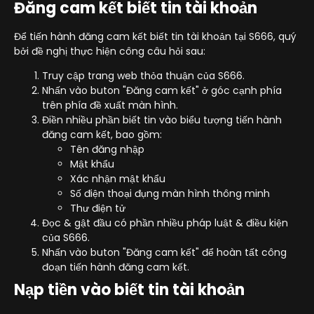
Đăng cam kết biết tin tài khoản
Để tiến hành đăng cam kết biết tin tài khoản tại S666, quý
bởi đề nghị thực hiện công câu hỏi sau:
Truy cập trang web thỏa thuận của S666.
Nhấn vào buton "Đăng cam kết" ở góc cạnh phía
trên phía đề xuất màn hình.
Điền nhiều phần biết tin vào biểu tượng tiến hành
đăng cam kết, bao gồm:
Tên đăng nhập
Mật khẩu
Xác nhận mật khẩu
Số điện thoại đụng màn hình thông minh
Thư điện tử
Đọc & gật đầu có phần nhiều pháp luật & điều kiện
của S666.
Nhấn vào buton "Đăng cam kết" để hoàn tất công
đoạn tiến hành đăng cam kết.
Nạp tiền vào biết tin tài khoản