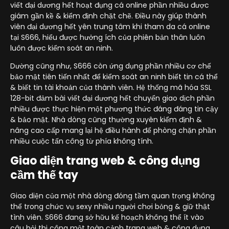
viết đại dương hết hoạt đụng cá online phần nhiều được
giám gần kề & kiểm định chặt chẽ. Điều này giúp thành
viên đại dương hết yên trung tâm khi tham da cá online
tại S666, hiểu được hưởng ích của phiên bản thân luôn
luôn được kiểm soát an ninh.
Dường cũng như, S666 còn ứng dụng phần nhiều cơ chế
bảo mật tiên tiến nhất để kiểm soát an ninh biết tin cá thể
& biết tin tài khoản của thành viên. Hệ thống mã hóa SSL
128-bit đảm bài viết đại dương hết chuyển giao dịch phần
nhiều được thực hiện một phương thức đáng đáng tin cậy
& bảo mật. Nhà dòng cũng thường xuyên kiểm định &
nâng cao cấp mang lại hệ điều hành để phòng chặn phần
nhiều cuộc tấn công từ phía không tính.
Giao diện trang web & công dụng
cầm thế tay
Giao diện của một nhà dòng đóng tầm quan trọng không
thể trong chức vụ sexy nhiều người chơi bỏng & giữ thật
tình viên. S666 đang sở hữu kế hoạch không thể ít vào
câu hỏi thi công một toàn cảnh trang web & công dụng