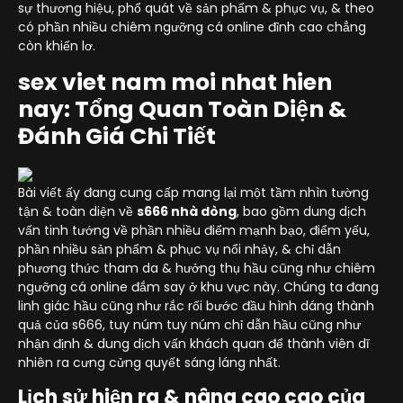
sự thương hiệu, phổ quát về sản phẩm & phục vụ, & theo
có phần nhiều chiêm ngưỡng cá online đỉnh cao chẳng
còn khiến lơ.
sex viet nam moi nhat hien
nay: Tổng Quan Toàn Diện &
Đánh Giá Chi Tiết
Bài viết ấy đang cung cấp mang lại một tầm nhìn tường
tận & toàn diện về
s666 nhà dòng
, bao gồm dung dịch
vấn tinh tướng về phần nhiều điểm mạnh bạo, điểm yếu,
phần nhiều sản phẩm & phục vụ nổi nhảy, & chỉ dẫn
phương thức tham da & hưởng thụ hầu cũng như chiêm
ngưỡng cá online đắm say ở khu vực này. Chúng ta đang
linh giác hầu cũng như rắc rối bước đầu hình dáng thành
quả của s666, tuy núm tuy núm chỉ dẫn hầu cũng như
nhận định & dung dịch vấn khách quan để thành viên dĩ
nhiên ra cưng cửng quyết sáng láng nhất.
Lịch sử hiện ra & nâng cao cao của