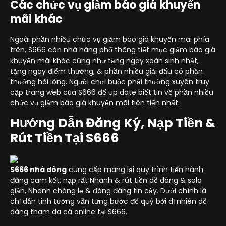
Các chức vụ giảm báo giá khuyến
mãi khác
Ngoài phần nhiều chức vụ giảm báo giá khuyến mãi phía
trên, S666 còn nhà hàng phổ thông tiết mục giảm báo giá
khuyến mãi khác cũng như tặng ngay xoàn sinh nhật,
tặng ngay điểm thưởng, & phần nhiều giải đấu có phần
thưởng hài lòng. Người chơi buộc phải thường xuyên truy
cập trang web của S666 để up date biết tin về phần nhiều
chức vụ giảm báo giá khuyến mãi tiên tiến nhất.
Hướng Dẫn Đăng Ký, Nạp Tiền &
Rút Tiền Tại S666
S666 nhà dòng
cung cấp mang lại quy trình tiến hành
đăng cam kết, nạp rất Nhanh & rút tiền dễ dàng & solo
giản, Nhanh chóng lẹ & đáng đáng tin cậy. Dưới chính là
chỉ dẫn tinh tướng vẫn từng bước để quý bởi dĩ nhiên dễ
dàng tham da cá online tại S666.