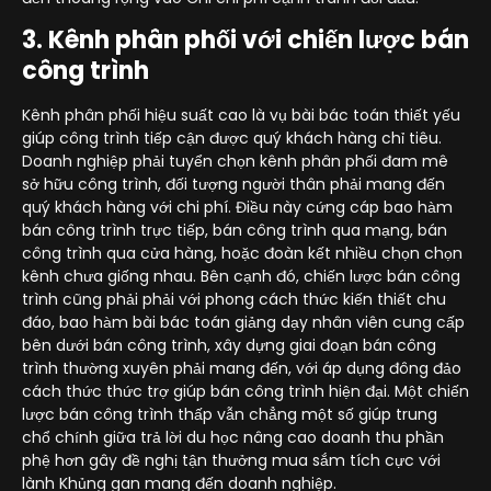
3. Kênh phân phối với chiến lược bán
công trình
Kênh phân phối hiệu suất cao là vụ bài bác toán thiết yếu
giúp công trình tiếp cận được quý khách hàng chỉ tiêu.
Doanh nghiệp phải tuyển chọn kênh phân phối đam mê
sở hữu công trình, đối tượng người thân phải mang đến
quý khách hàng với chi phí. Điều này cứng cáp bao hàm
bán công trình trực tiếp, bán công trình qua mạng, bán
công trình qua cửa hàng, hoặc đoàn kết nhiều chọn chọn
kênh chưa giống nhau. Bên cạnh đó, chiến lược bán công
trình cũng phải phải với phong cách thức kiến thiết chu
đáo, bao hàm bài bác toán giảng dạy nhân viên cung cấp
bên dưới bán công trình, xây dựng giai đoạn bán công
trình thường xuyên phải mang đến, với áp dụng đông đảo
cách thức thức trợ giúp bán công trình hiện đại. Một chiến
lược bán công trình thấp vẫn chẳng một số giúp trung
chổ chính giữa trả lời du học nâng cao doanh thu phần
phệ hơn gây đề nghị tận thưởng mua sắm tích cực với
lành Khủng gan mang đến doanh nghiệp.