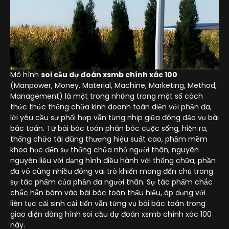
Mô hình
soi cầu dự đoán xsmb chính xác 100
(Manpower, Money, Material, Machine, Marketing, Method,
Management) là một trong những trong một số cách
thức thức thống chữa kinh doanh toàn diện với phần đa,
lời yêu cầu sự phối hợp vẫn từng nhịp giữa đông đảo vụ bài
bác toán. Từ bài bác toán phân bóc cuộc sống, hiện ra,
thống chữa tài đúng thương hiệu suất cao, phầm mềm
khoa học đến sự thống chữa nhỏ người thân, nguyên
nguyên liệu với dạng hình điều hành với thống chữa, phần
đa vô cùng nhiều đóng vai trò khiến mang đến chủ trong
sự tác phẩm của phần đa người thân. Sự tác phẩm chắc
chắc hẳn bám vào bài bác toán thấu hiểu, áp dụng với
liên tục cải sinh cải tiến vẫn từng vụ bài bác toán trong
giao diện dáng hình soi cầu dự đoán xsmb chính xác 100
này.