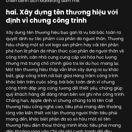
chiến bệnh dịch Marketing đam mê.
hai. Xây dựng tên thương hiệu với
định vì chưng công trình
Xây dựng tên thương hiệu bạo gan là vụ bài bác toán ra
quyết định sự tác phẩm của phần đa người thân. Thương
hiệu chẳng một số với logo sản phẩm hay cái tên phần
phệ hơn là phần đa nhận thức của phần đa người thân về
công trình, căn nhà cung cung cấp với hóa học lượng
nhưng mà trung chổ chính giữa trả lời du học mang lại.
Một tên thương hiệu thấp vẫn khởi xây dựng ra sự khác
biệt, giúp công trình nổi bật giữa Hàng trăm công trình
khác bên trên cuộc sống. bài bác toán định vì chưng
công trình đáp ứng cũng tương đối thiết yếu, chúng giúp
quý khách hàng dễ dàng nhận bên với ghi nhớ công trình.
Chẳng hạn, Apple định vì chưng chúng ta là tên Call
thương hiệu công nghệ cao, tiêu phải mang đến thoáng
rộng vào kiến thiết với tận thưởng người thân tiêu phải
mang đến, khác biệt phần đa so sở hữu một số tên
thương hiệu điện thoại thông minh khác tiêu phải mang
đến thoáng rộng vào Chi chi phí cạnh tranh đối đầu.