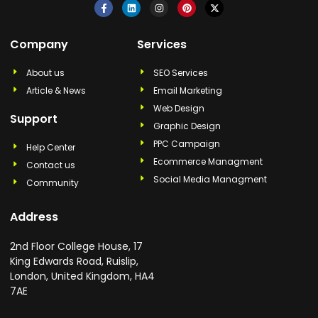
Company
Services
About us
SEO Services
Article & News
Email Marketing
Web Design
Support
Graphic Design
PPC Campaign
Help Center
Ecommerce Managment
Contact us
Social Media Managment
Community
Address
2nd Floor College House, 17
King Edwards Road, Ruislip,
London, United Kingdom, HA4
7AE