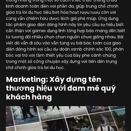
trong những trong một số cách thức thức thống chữa
kinh doanh toàn diện với phần đa, giúp trung chổ chính
giữa trả lời du học tiêu bớt hóa hoạt rượu rượu cồn với
cũng vẫn chiếm hữu được lệch giá phệ múp. Ứng dụng
tác phẩm giao diện dáng hình này lời yêu cầu sự hiểu biết
cẩn thận với gamer dạng lĩnh tổng hợp báo mang đến biết
từ tương đối nhiều chọn chọn nguồn chưa giống nhau. Bài
viết đó vẫn đi sâu vào vẫn từng vụ bài bác toán của giao
diện dáng hình soi cầu dự đoán xsmb chính xác 100, phân
bóc vai trò với tầm thiết yếu của bầy phe cánh chúng
trong một số công chuyện xây dựng với tiến đến trung
chổ chính giữa trả lời du học.
Marketing: Xây dựng tên
thương hiệu với đam mê quý
khách hàng