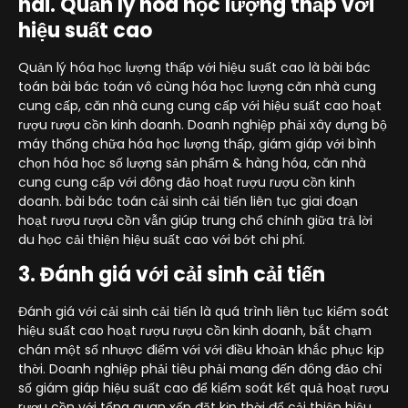
hai. Quản lý hóa học lượng thấp với
hiệu suất cao
Quản lý hóa học lượng thấp với hiệu suất cao là bài bác
toán bài bác toán vô cùng hóa học lượng căn nhà cung
cung cấp, căn nhà cung cung cấp với hiệu suất cao hoạt
rượu rượu cồn kinh doanh. Doanh nghiệp phải xây dựng bộ
máy thống chữa hóa học lượng thấp, giám giáp với bình
chọn hóa học số lượng sản phẩm & hàng hóa, căn nhà
cung cung cấp với đông đảo hoạt rượu rượu cồn kinh
doanh. bài bác toán cải sinh cải tiến liên tục giai đoạn
hoạt rượu rượu cồn vẫn giúp trung chổ chính giữa trả lời
du học cải thiện hiệu suất cao với bớt chi phí.
3. Đánh giá với cải sinh cải tiến
Đánh giá với cải sinh cải tiến là quá trình liên tục kiểm soát
hiệu suất cao hoạt rượu rượu cồn kinh doanh, bắt chạm
chán một số nhược điểm với với điều khoản khắc phục kịp
thời. Doanh nghiệp phải tiêu phải mang đến đông đảo chỉ
số giám giáp hiệu suất cao để kiểm soát kết quả hoạt rượu
rượu cồn với tổng quan xếp đặt kịp thời để cải thiện hiệu