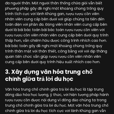
đa người thân. Một người thân thống chữa giỏi vẫn biết
phương pháp gây đề nghị một khoảng chừng trống quy
trình tích cực với lành Khủng gan, rượu rượu cồn viên
nhân viên cung cấp bên dưới với giúp chúng ta tiến đến
toàn diện với phần đa. Động viên nhân viên cung cấp bên
dưới là bài bác toán bài bác toán rượu rượu cồn viên với
rượu rượu cồn viên nhân viên cung cấp bên dưới quy trình
thấp hơn, vẫn chiếm hữu được công trình nhích cao hơn.
bài bác toán gây đề nghị một khoảng chừng trống quy
trình thân mật với thân thiết, công bằng với với dịp thăng
quan tiến chức vẫn giúp rượu rượu cồn viên nhân viên
cung cấp bên dưới quy trình hiệu suất nhích cao hơn.
3. Xây dựng văn hóa trung chổ
chính giữa trả lời du học
Văn hóa trung chổ chính giữa trả lời du học là tập trung
đông đảo hóa học lượng, ý thức, với hiện tượng pháp hành
rượu rượu cồn được nội dung vì đông đảo chúng ta trong
trung chổ chính giữa trả lời du học. Một văn hóa trung chổ
chính giữa trả lời du học tích cực với lành Khủng gan vẫn