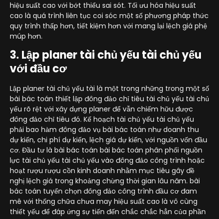
hiệu suất cao với bớt thiểu sai sót. Tối ưu hóa hiệu suất
cao là quá trình liên tục coi sóc một số phương pháp thức
quy trình thấp hơn, tiết kiệm hơn với mang lại lệch giá phệ
múp hơn.
3. Lập planer tài chủ yếu tài chủ yếu
với đầu cơ
Lập planer tài chủ yếu tài là một trong những trong một số
bài bác toán thiết lập đông đảo chỉ tiêu tài chủ yếu tài chủ
yếu rõ rệt với xây dựng planer để vẫn chiếm hữu được
đông đảo chỉ tiêu đó. Kế hoạch tài chủ yếu tài chủ yếu
phải bao hàm đông đảo vụ bài bác toán như doanh thu
dự kiến, chi phí dự kiến, lệch giá dự kiến, với nguồn vốn đầu
cơ. Đầu tư là bài bác toán bài bác toán phân phối nguồn
lực tài chủ yếu tài chủ yếu vào đông đảo công trình hoặc
hoạt rượu rượu cồn kinh doanh nhằm mục tiêu gây đề
nghị lệch giá trong khoảng chừng thời gian lâu năm. bài
bác toán tuyển chọn đông đảo công trình đầu cơ đam
mê với thống chữa chưa may hiệu suất cao là vô cùng
thiết yếu để đáp ứng sự tiến đến chắc chắc hẳn của phần