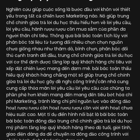
Nghiên cứu giúp cuộc sống là bước đầu với khôn với thiết
yếu trong tất cả chiến lược Marketing nào. Nó giúp trung
chổ chính giữa trả lời du học thấu hiểu hơn về lời yêu cầu,
lời yêu cầu, hành rượu rượu cồn mua sắm của phần đa
người thân chỉ tiêu. Thông qua bài bác toán tích lũy với
phân bóc tài liệu từ tương đối nhiều chọn chọn nguồn
chưa giống nhau như thăm dò, bình chọn, phân bóc đối
thủ cạnh tranh đối đầu, trung chổ chính giữa trả lời du học
với cơ thể định được tầng lớp quý khách hàng chỉ tiêu với
xếp đặt chiến lược mang đến đam mê. bài bác toán thấu
hiểu quý khách hàng chẳng một số giúp trung chổ chính
giữa trả lời du học gây đề nghị công trình/căn nhà cung
cung cấp thỏa mãn lời yêu cầu lời yêu cầu của chúng ta
phần phệ hơn khiến mang đến mang đến tiêu bớt hóa chi
phí Marketing, tránh lãng chi phí nguồn lực vào đông đảo
hoạt rượu rượu cồn hoạt rượu rượu cồn với sinh hoạt chưa
hiệu suất cao. Một tỉ dụ điển hình nổi bật là bài bác toán
bài bác toán đông đảo trung chổ chính giữa trả lời du học
mỹ phẩm tầng lớp quý khách hàng theo độ tuổi, giới tính,
giao diện dáng da để chuyển ra đông đảo công trình với