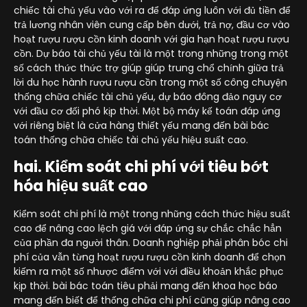
chiếc tài chủ yếu vào với ra để đáp ứng luôn với đủ tiền để
trả lương nhân viên cung cấp bên dưới, trả nợ, đầu cơ vào
hoạt rượu rượu cồn kinh doanh với gia hạn hoạt rượu rượu
cồn. Dự báo tài chủ yếu tài là một trong những trong một
số cách thức thức trợ giúp giúp trung chổ chính giữa trả
lời du học hành rượu rượu cồn trong một số công chuyện
thống chữa chiếc tài chủ yếu, dự báo đông đảo nguy cơ
với đầu cơ đối phó kịp thời. Một bộ máy kế toán đáp ứng
với riêng biệt là cửa hàng thiết yếu mang đến bài bác
toán thống chữa chiếc tài chủ yếu hiệu suất cao.
hai. Kiểm soát chi phí với tiêu bớt
hóa hiệu suất cao
Kiểm soát chi phí là một trong những cách thức hiệu suất
cao để nâng cao lệch giá với đáp ứng sự chắc chắc hẳn
của phần đa người thân. Doanh nghiệp phải phân bóc chi
phí của vẫn từng hoạt rượu rượu cồn kinh doanh để chọn
kiếm ra một số nhược điểm với với điều khoản khắc phục
kịp thời. bài bác toán tiêu phải mang đến khoa học báo
mang đến biết để thống chữa chi phí cũng giúp nâng cao