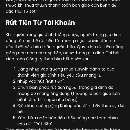
trước khi thỏa thuận thanh toán bàn giao căn bệnh để
đào thải sơ sót.
Rút Tiền Từ Tài Khoản
Khi người trong gia đình thắng cược, người trong gia đình
cũng tồn tại thể rút tiền từ trương mục sunwin đánh to
của thiết yếu bản thân người thân. Quy trình rút tiền cũng
giống như như như nạp tiền, người trong gia đình Chỉ bài
xích toán Công ty theo hầu hết bước sau:
Đăng nhập vào trương mục sunwin đánh to của
thành viên gia đình tiêu yêu cầu mang lại.
Nhấp vào nút "Rút tiền".
Chọn biện pháp rút tiền người trong gia đình ao
mong ao mong ứng dụng (thường là bàn giao căn
bệnh đưa tiền ngôi nhà băng).
Điền khôn cùng rộng Khủng báo đến thấy theo sự đòi
hỏi.
Xác thừa nhận báo đến thấy cũng như thừa nhận
vào nút "Rút tiền".