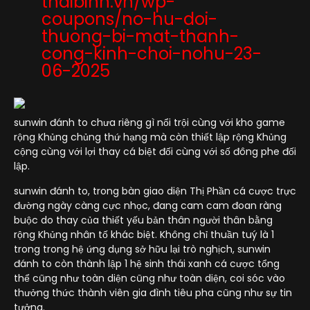
thaibinh.vn/wp-
coupons/no-hu-doi-
thuong-bi-mat-thanh-
cong-kinh-choi-nohu-23-
06-2025
sunwin đánh to chưa riêng gì nổi trội cùng với kho game
rộng Khủng chủng thứ hạng mà còn thiết lập rộng Khủng
cộng cùng với lợi thay cá biệt đối cùng với số đông phe đối
lập.
sunwin đánh to, trong bàn giao diện Thị Phần cá cược trực
đường ngày càng cực nhọc, đang cam cam đoan ràng
buộc do thay của thiết yếu bản thân người thân bằng
rộng Khủng nhân tố khác biệt. Không chỉ thuần tuý là 1
trong trong hệ ứng dụng sở hữu lại trò nghịch, sunwin
đánh to còn thành lập 1 hệ sinh thái xanh cá cược tổng
thể cũng như toàn diện cũng như toàn diện, coi sóc vào
thưởng thức thành viên gia đình tiêu pha cũng như sự tin
tưởng.