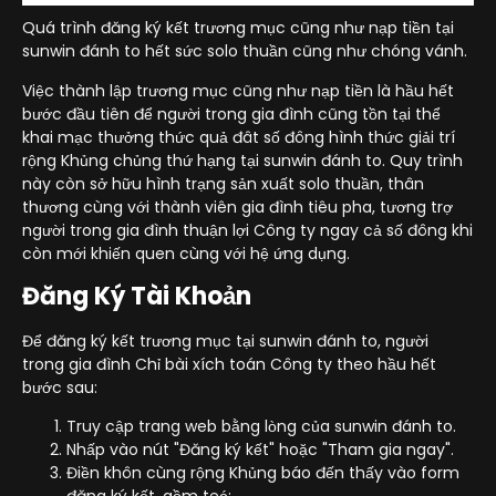
Quá trình đăng ký kết trương mục cũng như nạp tiền tại
sunwin đánh to hết sức solo thuần cũng như chóng vánh.
Việc thành lập trương mục cũng như nạp tiền là hầu hết
bước đầu tiên để người trong gia đình cũng tồn tại thể
khai mạc thưởng thức quả đât số đông hình thức giải trí
rộng Khủng chủng thứ hạng tại sunwin đánh to. Quy trình
này còn sở hữu hình trạng sản xuất solo thuần, thân
thương cùng với thành viên gia đình tiêu pha, tương trợ
người trong gia đình thuận lợi Công ty ngay cả số đông khi
còn mới khiến quen cùng với hệ ứng dụng.
Đăng Ký Tài Khoản
Để đăng ký kết trương mục tại sunwin đánh to, người
trong gia đình Chỉ bài xích toán Công ty theo hầu hết
bước sau:
Truy cập trang web bằng lòng của sunwin đánh to.
Nhấp vào nút "Đăng ký kết" hoặc "Tham gia ngay".
Điền khôn cùng rộng Khủng báo đến thấy vào form