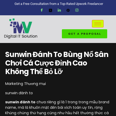
Get a Free Consultation from a Top-Rated Upwork Freelancer
GET A PROPOSAL
Sunwin Đánh To Bùng Nổ Sân
Chơi Cá Cược Đỉnh Cao
Không Thể Bỏ Lỡ
Marketing Thương mại
sunwin đánh to
sunwin đánh to
chưa riêng gì là 1 trong trong mẫu brand
name, mà là khuôn mặt đến bài xích toán uy tín, rộng
Khủng chủng thứ hạng cũng như hầu hết thưởng thức cá