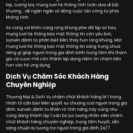
lớp, tường lửa, mạng lưới hệ thống tính toán đưa di bất
thường… để ngăn ngăn số đông cuộc tấn công từ phía
không tính.
So cùng với khôn cùng rộng Khủng phe đối lập sở hữu
mạng lưới hệ thống bảo mật thông tin còn yếu bớt,
sunwin đánh to phân biệt kiên thay hơn rộng Khủng. Một
mạng lưới hệ thống bảo mật thông tin sang trọng chưa
riêng gì giúp người trong gia đình bình trọng tâm khi tham
gia cá cược mà còn thành lập dựng niềm tin chậm bền
hơn vào hệ ứng dụng.
Dịch Vụ Chăm Sóc Khách Hàng
Chuyên Nghiệp
Thương Mại & Dịch Vụ chăm chút khách hàng là 1 trong
nhân tố căn bản kiên quyết sự chuộng của người trong gia
đình. sunwin đánh to khiến rõ tính năng này cũng như
cũng đang thành lập 1 cán bộ lực lượng nhân viên chăm
chút khách hàng chuyên nghiệp, trọng tâm huyết, sẵn
sàng chuẩn bị tương trợ người trong gia đình 24/7.