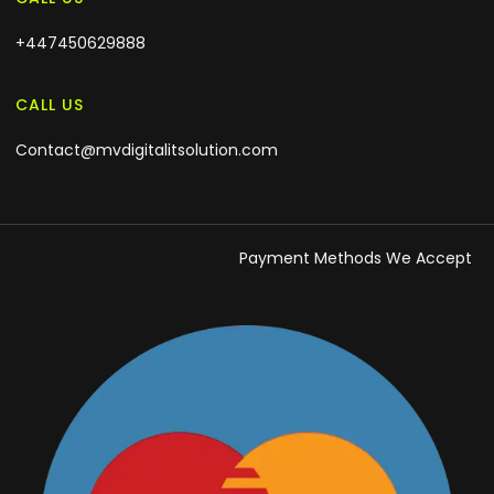
+447450629888
CALL US
Contact@mvdigitalitsolution.com
Payment Methods We Accept