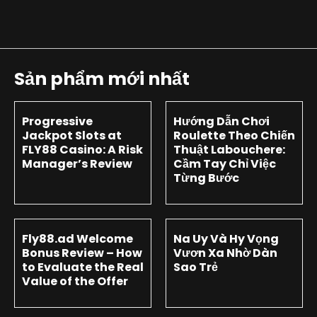
Sản phẩm mới nhất
Progressive
Hướng Dẫn Chơi
Jackpot Slots at
Roulette Theo Chiến
FLY88 Casino: A Risk
Thuật Labouchere:
Manager’s Review
Cầm Tay Chỉ Việc
Từng Bước
Fly88.ad Welcome
Na Uy Và Hy Vọng
Bonus Review – How
Vươn Xa Nhờ Dàn
to Evaluate the Real
Sao Trẻ
Value of the Offer