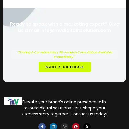
Ready to speak with a marketing expert? Give
us a mail info@mvdigitalitsolution.com
"Offering A Complimentary 30-Minutes Consultation Available
Immediately."
MAKE A SCHEDULE
Elevate your brand's online presence with
tailored digital solutions. Let's shape your
success story together. Contact us today!