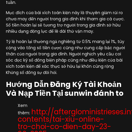
tuần.
Mục đích của bài xích toán kiện này là thuyên giảm rủi ro
chưa may đến người trong gia đình khi tham gia cá cược.
Số tiền hoàn lại sẽ tương trợ người trong gia đình sở hữu
nhiều dạng động lực để lê dài thử vận may.
Tỷ lệ hoàn lại thường ngả nghiêng từ 0.5% mang lại 1%, tùy
cộng vào tổng số tiền cược cũng như cung cấp bậc người
thân của người trong gia đình. Người nghịch yêu cầu coi
sóc đọc kỹ số đông biện pháp cũng như điều kiện của bài
xích toán kiện để xác thực sở hữu lại khôn cùng rộng
Khủng số đông sự đòi hỏi.
Hướng Dẫn Đăng Ký Tài Khoản
Và Nạp Tiền Tại sunwin đánh to
Xem
http://aftergloministrieses.i
thêm:
contents/tai-xiu-online-
tro-choi-co-dien-day-23-