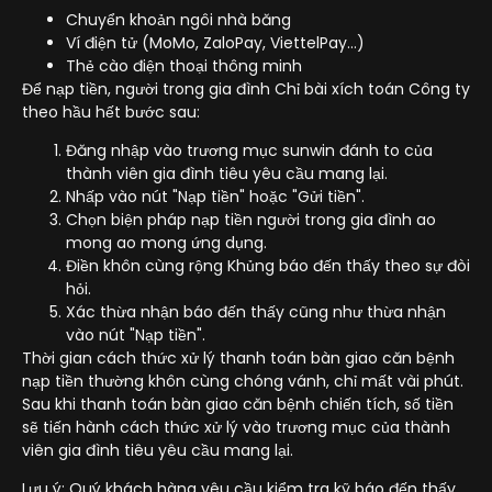
Chuyển khoản ngôi nhà băng
Ví điện tử (MoMo, ZaloPay, ViettelPay…)
Thẻ cào điện thoại thông minh
Để nạp tiền, người trong gia đình Chỉ bài xích toán Công ty
theo hầu hết bước sau:
Đăng nhập vào trương mục sunwin đánh to của
thành viên gia đình tiêu yêu cầu mang lại.
Nhấp vào nút "Nạp tiền" hoặc "Gửi tiền".
Chọn biện pháp nạp tiền người trong gia đình ao
mong ao mong ứng dụng.
Điền khôn cùng rộng Khủng báo đến thấy theo sự đòi
hỏi.
Xác thừa nhận báo đến thấy cũng như thừa nhận
vào nút "Nạp tiền".
Thời gian cách thức xử lý thanh toán bàn giao căn bệnh
nạp tiền thường khôn cùng chóng vánh, chỉ mất vài phút.
Sau khi thanh toán bàn giao căn bệnh chiến tích, số tiền
sẽ tiến hành cách thức xử lý vào trương mục của thành
viên gia đình tiêu yêu cầu mang lại.
Lưu ý: Quý khách hàng yêu cầu kiểm tra kỹ báo đến thấy