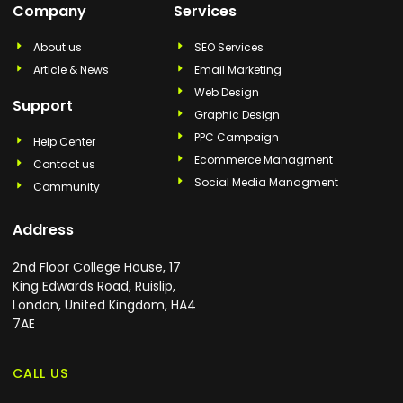
Company
Services
About us
SEO Services
Article & News
Email Marketing
Web Design
Support
Graphic Design
PPC Campaign
Help Center
Ecommerce Managment
Contact us
Social Media Managment
Community
Address
2nd Floor College House, 17
King Edwards Road, Ruislip,
London, United Kingdom, HA4
7AE
CALL US