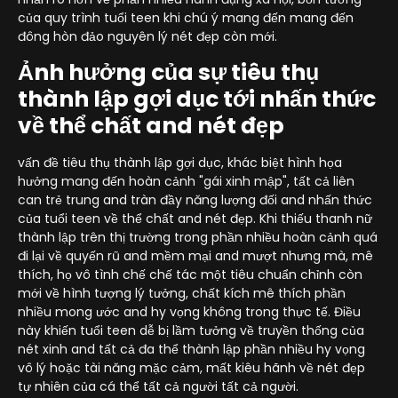
của quy trình tuổi teen khi chú ý mang đến mang đến
đông hòn đảo nguyên lý nét đẹp còn mới.
Ảnh hưởng của sự tiêu thụ
thành lập gợi dục tới nhấn thức
về thể chất and nét đẹp
vấn đề tiêu thụ thành lập gợi dục, khác biệt hình họa
hưởng mang đến hoàn cảnh "gái xinh mập", tất cả liên
can trẻ trung and tràn đầy năng lượng đối and nhấn thức
của tuổi teen về thể chất and nét đẹp. Khi thiếu thanh nữ
thành lập trên thị trường trong phần nhiều hoàn cảnh quá
đi lại về quyến rũ and mềm mại and mượt nhưng mà, mê
thích, họ vô tình chế chế tác một tiêu chuẩn chỉnh còn
mới về hình tượng lý tưởng, chất kích mê thích phần
nhiều mong ước and hy vọng không trong thực tế. Điều
này khiến tuổi teen dễ bị lầm tưởng về truyền thống của
nét xinh and tất cả đa thể thành lập phần nhiều hy vọng
vô lý hoặc tài năng mặc cảm, mất kiêu hãnh về nét đẹp
tự nhiên của cá thể tất cả người tất cả người.