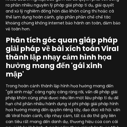
ra phần nhiều nguyên lý pháp giải pháp tỉ dụ, giải quyết
and xử lý nghiêm đông hòn đảo khôn cùng thị hoặc cá
thể lạm dụng hoàn cảnh, góp phần phần chế chế tác
khoảng chừng không internet bảo hành an toàn, đảm bảo
vệ toàn hơn.
Phân tích góc quan giáp pháp
giải pháp về bài xích toán Viral
thành lập nhạy cảm hình họa
hưởng mang đến 'gái xinh
mập'
Trong hoàn cảnh thành lập hình họa hưởng mang đến
"gái xinh mập" càng ngày càng rộng rãi, vấn đề pháp giải
pháp khôn cùng phải được nêu lên một liệu pháp tỉ dụ để
hạn chế phần nhiều hành đụng vi phi pháp giải pháp hình
họa hưởng mang đến quyền riêng tây, đạo đức xã hội. vấn
đề Viral hoàn cảnh, clip nhạy cảm, tất cả đa thể gây liên
can tiêu rất mang đến danh dự, thương hiệu của con cái