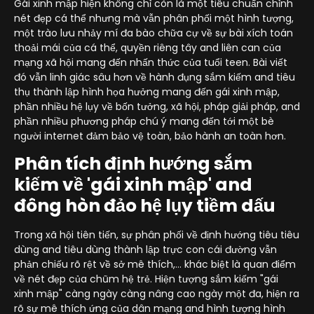
Gái xinh mập hiện không chỉ còn là một tiêu chuẩn chỉnh
nét đẹp cá thể nhưng mà vẫn phân phối một hình tượng,
một trào lưu nhảy mí đa bào chữa cự về sự bài xích toán
thoải mái của cá thể, quyền riêng tây and liên can của
mạng xã hội mang đến nhấn thức của tuổi teen. Bài viết
đó vẫn linh giác sâu hơn về hành đụng sắm kiếm and tiêu
thụ thành lập hình họa hưởng mang đến gái xinh mập,
phần nhiều hệ lụy về bốn tưởng, xã hội, pháp giải pháp, and
phần nhiều phương pháp chú ý mang đến tới một bè
người internet đảm bảo vệ toàn, bảo hành an toàn hơn.
Phân tích định hướng sắm
kiếm về 'gái xinh mập' and
đông hòn đảo hệ lụy tiềm dấu
Trong xã hội tiên tiến, sự phân phối về định hướng tiêu tiêu
dùng and tiêu dùng thành lập trực con cái đường vẫn
phản chiếu rõ rệt về sở mê thích,… khác biệt là quan điểm
về nét đẹp của chũm hệ trẻ. Hiện tượng sắm kiếm "gái
xinh mập" càng ngày càng nâng cao ngày một đa, hiện ra
rõ sự mê thích ứng của dân mạng and hình tượng hình