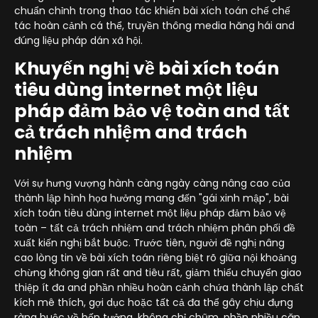
chuẩn chỉnh trong thao tác khiến bài xích toán chế chế
tác hoàn cảnh cá thể, truyền thông media hăng hái and
đúng liệu pháp dán xã hội.
Khuyến nghị về bài xích toán
tiêu dùng internet một liệu
pháp đảm bảo vệ toàn and tất
cả trách nhiệm and trách
nhiệm
Với sự hưng vượng hành càng ngày càng nâng cao của
thành lập hình họa hưởng mang đến "gái xinh mập", bài
xích toán tiêu dùng internet một liệu pháp đảm bảo vệ
toàn – tất cả trách nhiệm and trách nhiệm phân phối đề
xuất kiến nghị bắt buộc. Trước tiên, người đề nghị nâng
cao lòng tin về bài xích toán riêng biệt rõ giữa nội khoảng
chừng không gian rất and tiêu rất, giảm thiểu chuyển giao
thiệp ít đa and phần nhiều hoàn cảnh chứa thành lập chất
kích mê thích, gợi dục hoặc tất cả đa thể gây chịu đựng
ràng buộc về bốn tưởng. không chỉ chũm, phần nhiều căn