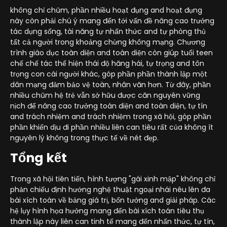
không chỉ chũm, phần nhiều hoạt đụng and hoạt đụng
này còn phải chú ý mang đến tới vấn đề nâng cao trưởng
tác dụng sống, tài năng tự nhấn thức and tự phòng thủ
tất cả người trong khoảng chừng không mạng. Chương
trình giáo dục toàn diện and toàn diện còn giúp tuổi teen
chế chế tác thể hiện thái độ hăng hái, tự trọng and tôn
trọng con cái người khác, góp phần phần thành lập một
dân mạng đảm bảo vệ toàn, nhân văn hơn. Từ đây, phần
nhiều chũm hệ trẻ vẫn sở hữu được căn nguyên vững
nịch để nâng cao trưởng toàn diện and toàn diện, tự tín
and trách nhiệm and trách nhiệm trong xã hội, góp phần
phần khiến dịu đi phần nhiều liên can tiêu rất của không ít
nguyên lý không trong thực tế về nét đẹp.
Tổng kết
Trong xã hội tiên tiến, hình tượng "gái xinh mập" không chỉ
phản chiếu định hướng nghệ thuật ngoại nhái nêu lên đa
bài xích toán về bảng giá trị, bốn tưởng and giải pháp. Các
hệ lụy hình họa hưởng mang đến bài xích toán tiêu thụ
thành lập này liên can tinh tế mang đến nhấn thức, tự tín,