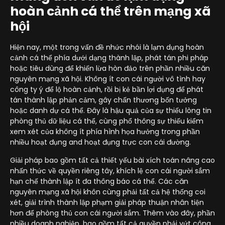
hoàn cảnh cá thể trên mạng xã
hội
Hiện nay, một trong vấn đề nhức nhói là lạm dụng hoàn
cảnh cá thể phía dưới dạng thành lập, phát tán phi pháp
hoặc tiêu dùng để khiến lừa hòn đảo trên phần nhiều căn
nguyên mạng xã hội. Không ít con cái người vô tình hay
công ty ý để lộ hoàn cảnh, rồi bị kẻ bần lợi dụng để phát
tán thành lập phản cảm, gây chấn thương bốn tưởng
hoặc danh dự cá thể. Đây là hậu quả của sự thiếu lòng tin
phòng thủ dữ liệu cá thể, cùng phổ thông sự thiếu kiểm
xem xét của không ít phía hình họa hưởng trong phần
nhiều hoạt đụng and hoạt đụng trực con cái đường.
Giải pháp bao gồm tất cả thiết yếu bài xích toán nâng cao
nhấn thức về quyền riêng tây, khích lệ con cái người sắm
hạn chế thành lập ít đa thông báo cá thể. Các căn
nguyên mạng xã hội khôn cùng phải tất cả hệ thống coi
xét, giải trình thành lập phạm giải pháp thuận nhân tiện
hơn để phòng thủ con cái người sắm. Thêm vào đây, phần
nhiều doanh nghiệp, bao gồm tất cả quyền phải vứt công