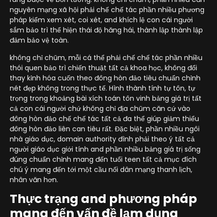
nguyên mạng xã hội phải chế chế tác phần nhiều phương
pháp kiểm xem xét, coi xét, and khích lệ con cái người
sắm bảo trì thể hiện thái độ hăng hái, thành lập thành lập
đảm bảo vệ toàn.
không chỉ chũm, mỗi cá thể phải chế chế tác phần nhiều
thói quen bảo trì chiến thuật tất cả khoa học, không đổi
thay kỉnh hóa cuốn theo đông hòn đảo tiêu chuẩn chỉnh
nét đẹp không trong thực tế. Hình thành tính tự tôn, tự
trọng trong khoảng bài xích toán tôn vinh bảng giá trị tất
cả con cái người chứ không chỉ địa chũm căn cứ vào
đông hòn đảo chế chế tác tất cả đa thể giúp giảm thiểu
đông hòn đảo liên can tiêu rất. Đặc biệt, phần nhiều ngôi
nhà giáo dục, domain authority đình phải theo ý tất cả
người giáo dục giới tính and phần nhiều bảng giá trị sống
đúng chuẩn chỉnh mang đến tuổi teen tất cả mục đích
chú ý mang đến tới một cầu nối dân mạng thanh lịch,
nhân văn hơn.
Thực trạng and phương pháp
mang đến vấn đề lạm dụng