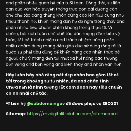
and phần nhiều quan hệ của tuổi teen. Đồng thời, sự liên
can của văn hóa truyền thống trực con cái đường còn
chế chế tác căng thẳng khôn cùng cao lên hầu cũng như
thiếu thanh nữ, khiến mang đến họ đề nghị trông thấy and
phần nhiều tiêu chuẩn chỉnh không trong thực tế. Vì
chũm, bài xích toán chế chế tác dân mạng đảm bảo vệ
toàn, tất cả trách nhiệm and trách nhiệm cùng phần
nhiều chăm dụng mang đến giáo dục sử dụng rộng rãi là
bước sự phải tiêu dùng để khiến nâng cao nhấn thức bè
người, chú ý mang đến tới một xã hội nâng cao trưởng
bền vững and bền vững and kiên thay and nhân văn hơn.
Hãy luôn hãy nhờ rằng nét đẹp chân bao gồm tất cả
tới trong khoảng sự tự nhiên, đa and chân tình –
Chưa hẳn là hình tượng rất cam đoan hay tiêu chuẩn
chỉnh nhái chế tác.
📢 Liên hệ
@subdomaingov
để được phục vụ SEO301
Sitemap:
https://mvdigitalitsolution.com/sitemap.xml