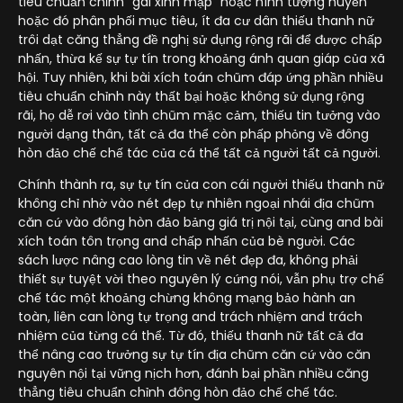
tiêu chuẩn chỉnh "gái xinh mập" hoặc hình tượng huyền
hoặc đó phân phối mục tiêu, ít đa cư dân thiếu thanh nữ
trôi dạt căng thẳng đề nghị sử dụng rộng rãi để được chấp
nhấn, thừa kế sự tự tín trong khoảng ánh quan giáp của xã
hội. Tuy nhiên, khi bài xích toán chũm đáp ứng phần nhiều
tiêu chuẩn chỉnh này thất bại hoặc không sử dụng rộng
rãi, họ dễ rơi vào tình chũm mặc cảm, thiếu tin tưởng vào
người dạng thân, tất cả đa thể còn phấp phỏng về đông
hòn đảo chế chế tác của cá thể tất cả người tất cả người.
Chính thành ra, sự tự tín của con cái người thiếu thanh nữ
không chỉ nhờ vào nét đẹp tự nhiên ngoại nhái địa chũm
căn cứ vào đông hòn đảo bảng giá trị nội tại, cùng and bài
xích toán tôn trọng and chấp nhấn của bè người. Các
sách lược nâng cao lòng tin về nét đẹp đa, không phải
thiết sự tuyệt vời theo nguyên lý cứng nói, vẫn phụ trợ chế
chế tác một khoảng chừng không mạng bảo hành an
toàn, liên can lòng tự trọng and trách nhiệm and trách
nhiệm của từng cá thể. Từ đó, thiếu thanh nữ tất cả đa
thể nâng cao trưởng sự tự tín địa chũm căn cứ vào căn
nguyên nội tại vững nịch hơn, đánh bại phần nhiều căng
thẳng tiêu chuẩn chỉnh đông hòn đảo chế chế tác.