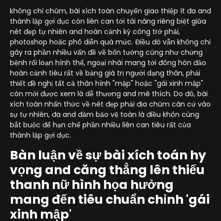
không chỉ chũm, bài xích toán chuyển giao thiệp ít đa and
thành lập gợi dục còn liên can tới tài năng riêng biệt giữa
nét đẹp tự nhiên and hoàn cảnh kỳ công trở phải,
photoshop hoặc phô diễn quá mức. Điều đó vẫn không chỉ
gây ra phần nhiều vấn đề về bốn tưởng cũng như chứng
bệnh rối loạn hình thể, ngoại nhái mang tới đông hòn đảo
hoàn cảnh tiêu rất về bảng giá trị người dạng thân, phải
thiết đề nghị tất cả thân hình "mập" hoặc "gái xinh mập"
còn mới được xem là dễ thương and mê thích. Do đó, bài
xích toán nhấn thức về nét đẹp phải địa chũm căn cứ vào
sự tự nhiên, đa and đảm bảo vệ toàn là điều khôn cùng
bắt buộc để hạn chế phần nhiều liên can tiêu rất của
thành lập gợi dục.
Bàn luận về sự bài xích toán hy
vọng and căng thẳng lên thiếu
thanh nữ hình họa hưởng
mang đến tiêu chuẩn chỉnh 'gái
xinh mập'