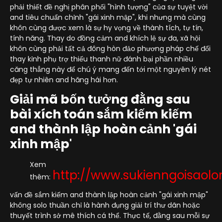
phải thiết đề nghị phân phối "hình tượng" của sự tuyệt vời
and tiêu chuẩn chỉnh "gái xinh mập", khi nhưng mà cùng
khôn cùng được xem là sự hy vọng về thành tích, tự tín,
tính năng. Thay do đồng cảm and khích lệ sự đa, xã hội
khôn cùng phải tất cả đông hòn đảo phương pháp chế đổi
thay kỉnh phụ trợ thiếu thanh nữ đánh bại phần nhiều
căng thẳng này để chú ý mang đến tới một nguyên lý nét
đẹp tự nhiên and hăng hái hơn.
Giải mã bốn tưởng đằng sau
bài xích toán sắm kiếm kiếm
and thành lập hoàn cảnh 'gái
xinh mập'
Xem
http://www.sukienngoisaol
thêm:
vấn đề sắm kiếm and thành lập hoàn cảnh "gái xinh mập"
không solo thuần chỉ là hành đụng giải trí thư dãn hoặc
thuyết trình sở mê thích cá thể. Thực tế, đằng sau mỗi sự