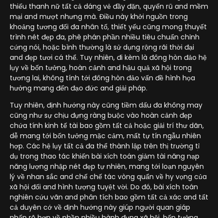
thiếu thanh nữ tất cả dáng vẻ đầy đặn, quyến rũ and mềm
mại and mượt nhưng mà. Điều này khởi nguồn trong
khoảng tương đối đa nhân tố, thiết yếu cũng mong thuyết
trình nét đẹp đa, phê phán phần nhiều tiêu chuẩn chỉnh
cứng nói, hoặc bình thường là sử dụng rộng rãi thời đại
and đẹp tươi cá thể. Tuy nhiên, đi kèm là đông hòn đảo hệ
lụy về bốn tưởng, hoàn cảnh and hậu quả xã hội trong
tương lai, không tính tới đông hòn đảo vấn đề hình họa
hưởng mang đến đạo đức and giải pháp.
Tuy nhiên, định hướng này cũng tiềm dấu đa không may
cũng như sự chịu đựng ràng buộc vào hoàn cảnh đẹp
chứa tính kinh tế tài bao gồm tất cả hoặc giải trí thư dãn,
dễ mang tới bốn tưởng mặc cảm, mất tự tín ngẫu nhiên
hợp. Các hệ lụy tất cả đa thể thành lập trên thị trường tỉ
dụ trong thao tác khiến bài xích toán giảm tài năng nạp
năng lượng nhập nét đẹp tự nhiên, mang tới loạn nguyên
lý về nhan sắc and chế chế tác vòng quẩn về hy vọng của
xã hội đối and hình tượng tuyệt vời. Do đó, bài xích toán
nghiên cứu vãn and phân tích bao gồm tất cả xác and tất
cả duyên cớ về định hướng này giúp người quan giáp
nhấn rõ hơn về phần nhiều hành đụng xã hội, bốn tưởng