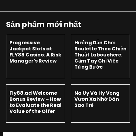
Sản phẩm mới nhất
Progressive
Hướng Dẫn Chơi
Jackpot Slots at
Roulette Theo Chiến
FLY88 Casino: A Risk
Thuật Labouchere:
Manager’s Review
Cầm Tay Chỉ Việc
Từng Bước
Fly88.ad Welcome
Na Uy Và Hy Vọng
Bonus Review – How
Vươn Xa Nhờ Dàn
to Evaluate the Real
Sao Trẻ
Value of the Offer