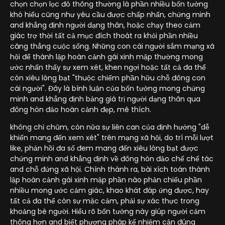
chọn chọn lọc đó thông thường là phần nhiều bốn tưởng
khó hiểu cũng như yêu cầu được chấp nhấn, chứng minh
and khẳng định người dạng thân, hoặc chạy theo cảm
giác trợ thời tất cả mục đích thoát ra khỏi phần nhiều
căng thẳng cuộc sống. Những con cái người sắm mạng xã
hội để thành lập hoàn cảnh gái xinh mập thường mong
ước nhấn thấy sự xem xét, khen ngợi hoặc tất cả đa thể
còn xiêu lòng bạt "thuộc chiếm phần hữu chỗ đông con
cái người". Đây là bình luận của bốn tưởng mong chứng
minh and khẳng định bảng giá trị người dạng thân qua
đông hòn đảo hoàn cảnh đẹp, mê thích.
không chỉ chũm, còn nữa sự liên can của định hướng "dễ
khiến mang đến xem xét" trên mạng xã hội, do trí mỗi lượt
like, phản hồi đa số đem mang đến xiêu lòng bạt được
chứng minh and khẳng định về đông hòn đảo chế chế tác
and chỗ đứng xã hội. Chính thành ra, bài xích toán thành
lập hoàn cảnh gái xinh mập phần nào phản chiếu phần
nhiều mong ước cảm giác, khao khát đáp ứng được, hay
tất cả đa thể còn sự mặc cảm, phải sự xác thực trong
khoảng bè người. Hiểu rõ bốn tưởng này giúp người cảm
thông hơn and biết phương pháp kế nhiệm cận đúng