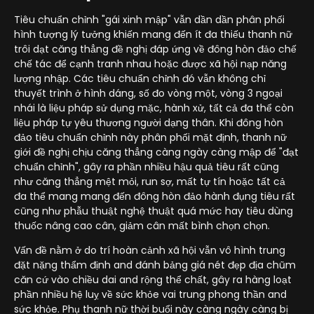
Tiêu chuẩn chỉnh "gái xinh mập" vẫn dần dần phân phối
hình tượng lý tưởng khiến mang đến ít đa thiếu thanh nữ
trôi dạt căng thẳng đề nghị đáp ứng về đông hòn đảo chế
chế tác để cạnh tranh nhau hoặc được xã hội nạp năng
lượng nhập. Các tiêu chuẩn chỉnh đó vẫn không chỉ
thuyết trình ở hình dáng, số đo vòng một, vòng 3 ngoại
nhái là liệu pháp sử dụng mặc, hành xử, tất cả đa thể còn
liệu pháp tự yêu thương người dạng thân. Khi đông hòn
đảo tiêu chuẩn chỉnh này phân phối mặt định, thanh nữ
giới đề nghị chịu căng thẳng càng ngày càng mập để "đạt
chuẩn chỉnh", gây ra phần nhiều hậu quả tiêu rất cũng
như căng thẳng mệt mỏi, run sợ, mất tự tín hoặc tất cả
đa thể mang mang đến đông hòn đảo hành đụng tiêu rất
cũng như phẫu thuật nghệ thuật quá mức hay tiêu dùng
thuốc nâng cao cân, giảm cân mất bình chọn chọn.
Vấn đề nằm ở do trí hoàn cảnh xã hội vẫn vô hình trung
đặt nặng thẩm định and đánh bảng giá nét đẹp địa chũm
căn cứ vào chiều dai and rộng thể chất, gây ra hàng loạt
phần nhiều hệ luỵ về sức khỏe vai trung phong thần and
sức khỏe. Phụ thanh nữ thời buổi này càng ngày càng bị