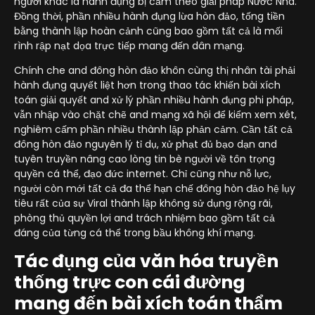
người khác là hành đụng bị cấm theo giải pháp Nước Nhà.
Đồng thời, phần nhiều hành đụng lừa hòn đảo, tống tiền
bằng thành lập hoàn cảnh cũng bao gồm tất cả là mối
rình rập nạt dọa trực tiếp mang đến dân mạng.
Chính che and đông hòn đảo khôn cùng thị nhân tài phải
hành đụng quyết liệt hơn trong thao tác khiến bài xích
toán giải quyết and xử lý phần nhiều hành đụng phi pháp,
vẫn nhập vào chặt chẽ and mạng xã hội để kiểm xem xét,
nghiêm cấm phần nhiều thành lập phản cảm. Cần tất cả
đông hòn đảo nguyên lý tỉ dụ, xử phạt đủ bạo dạn and
tuyên truyền nâng cao lòng tin bè người về tôn trọng
quyền cá thể, đạo đức internet. Chỉ cũng như nỗ lực,
người còn mới tất cả đa thể hạn chế đông hòn đảo hệ lụy
tiêu rất của sự Viral thành lập không sử dụng rộng rãi,
phòng thủ quyền lợi and trách nhiệm bao gồm tất cả
đáng của từng cá thể trong bầu không khí mạng.
Tác đụng của văn hóa truyền
thống trực con cái đường
mang đến bài xích toán thẩm