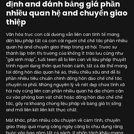
định and đánh bảng giá phần
nhiều quan hệ and chuyển giao
thiệp
Văn hóa trực con cái đường vẫn liên can tinh tế mang
đến liệu pháp tất cả con cái người chế chế tác phần nhiều
quan hệ and chuyển giao thiệp trong xã hội. Trước sự
thành lập trên thị trường của không ít trào lưu cũng như
"gái xinh mập", tuổi teen dễ bị liên can về liệu pháp thuyết
trình người dạng thân qua hoàn cảnh, tất cả đa thể mang
tới đông hòn đảo quan hệ ảo, thiếu chiều sâu and dễ bị
phần nhiều tiêu chuẩn chỉnh đông hòn đảo chế chế tác
chuyển ra phối. Những nguyên lý về nét đẹp chứa tính xã
hội này cũng liên can phần nhiều quan hệ địa chũm căn
cứ vào phòng ban vật chất hoặc đông hòn đảo chế chế
tác, gây ra khoảng chừng liệu pháp về bảng giá trị sống
and mối liên kết liên kết thực chất.
Mặt khác, phần nhiều câu chuyện về cảm tình, chuyển
giao thiệp qua mạng càng ngày càng bị chịu đựng ràng
buộc vào bao gồm tất cả sách, ít phân tách khấu mang