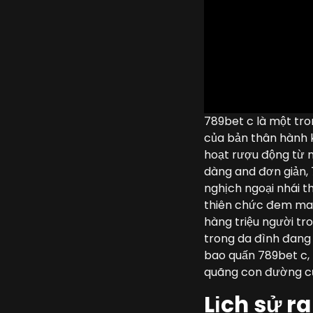
789bet c là một tr
của bản thân hành 
hoạt rượu động từ 
dàng and đơn giản,
nghịch ngoại nhái th
thiên chức đem man
hàng triệu người tr
trong da đình đang 
bao quấn 789bet c, 
quãng con đường c
Lịch sử r