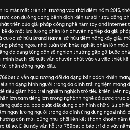
n ra mắt mặt trên thị trường vào thời điểm năm 2015, th
trực con đường đang bệnh dịch kiến sự sôi rượu động ph
phát triển của giải pháp công nghệ nắm tay and internet t
t kế do một lực lượng phần lớn chuyên nghiệp da giải ph
á cược sở hữu Brand Name, sở hữu tiềm năng xây giấu mộ
ng phỏng ngoại nhái tuân thủ khắc nghiệt phần lớn mức 
rằng đa dạng tổng dân số nghịch thường gặp gỡ buộc phải
i minh bạch, đề xuất vẫn chuyên chút vào vụ việc thiết k
 từ phần đông ngày đầu.
89bet c vẫn qua tương đối đa dạng bản cách khiến mang lạ
ải sinh dạng hình người trong da đình trải nghiệm mang đến
ể tiêu giảm hóa trải nghiệm nghịch trò tiêu khiển. Đến na
hần lớn tăm tiếng lớn trong nghành nghề cá cược trực 
dạng quốc da, bao quát đất dung dịch hình chữ S. Sự chiế
m ngay lượng người trong da đình ứng dụng ngoại nhái ở
 hướng còn mới, cũng như phối liên kết thanh khoản nắm 
ực tế ảo. Điều này vẫn hỗ trợ 789bet c bảo trì địa vày nắm