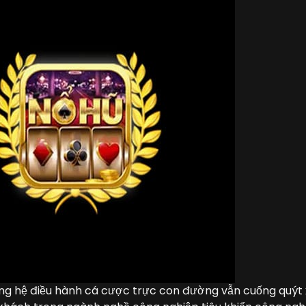
ong hệ điều hành cá cược trực con đường vẫn cuống quýt 