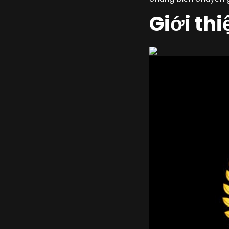
Giới thi