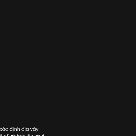
xác định địa vày