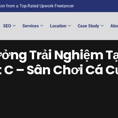
tion from a Top-Rated Upwork Freelancer
SEO
Services
Location
Case Study
Abo
ởng Trải Nghiệm Tạ
 C – Sân Chơi Cá 