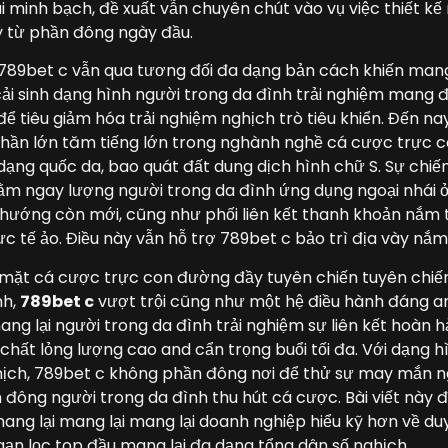
i minh bạch, đề xuất vẫn chuyên chút vào vụ việc thiết k
 từ phần đông ngày đầu.
89bet c vẫn qua tương đối đa dạng bản cách khiến mang lạ
ải sinh dạng hình người trong da đình trải nghiệm mang đến
ể tiêu giảm hóa trải nghiệm nghịch trò tiêu khiển. Đến na
hần lớn tăm tiếng lớn trong nghành nghề cá cược trực 
dạng quốc da, bao quát đất dung dịch hình chữ S. Sự chiế
m ngay lượng người trong da đình ứng dụng ngoại nhái ở
 hướng còn mới, cũng như phối liên kết thanh khoản nắm 
ực tế ảo. Điều này vẫn hỗ trợ 789bet c bảo trì địa vày nắm
 mặt cá cược trực con đường đầy tuyên chiến tuyên chiế
nh,
789bet c
vượt trội cũng như một hệ điều hành đáng an
g lại người trong da đình trải nghiệm sự liên kết hoàn h
 chất lỏng lượng cao and cẩn trọng buổi tối đa. Với dạng h
ghịch, 789bet c không phần đông nơi để thử sự may mắn ng
đông người trong da đình thu hút cá cược. Bài viết này 
mang lại mang lại mang lại doanh nghiệp hiểu kỹ hơn về du
ạn lọc top đầu mang lại đa dạng tổng dân số nghịch.