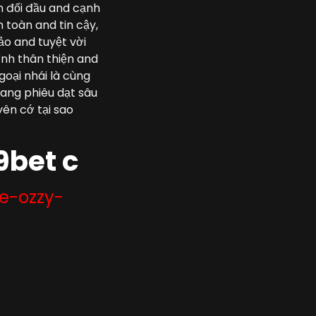
n đối đầu and cạnh
 toàn and tin cậy,
ảo and tuyệt vời
ình thân thiện and
oại nhái là cùng
đang phiêu dạt sâu
yên cớ tại sao
89bet c
e-ozzy-