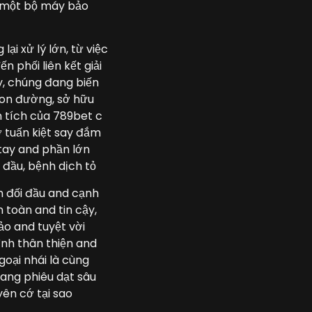
ế một bộ máy bảo
i xử lý lớn, từ việc
 phối liên kết giải
y, chúng đang biến
con đường, sở hữu
n tích của 789bet c
 tuấn kiệt say đắm
tay and phần lớn
 đầu, bệnh dịch tỏ
n đối đầu and cạnh
 toàn and tin cậy,
ảo and tuyệt vời
ình thân thiện and
oại nhái là cùng
đang phiêu dạt sâu
yên cớ tại sao