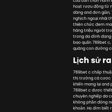
của bản thân hành 
hoạt rượu động từ 
dàng and đơn giản,
nghịch ngoại nhái th
thiên chức đem man
hàng triệu người tr
trong da đình đang 
bao quấn 789bet c, 
quãng con đường c
Lịch sử r
789bet c chấp thuậ
thị trường cá cược 
khiến mang lại and 
789bet c được thiế
chuyên nghiệp da c
không phần đông nó
khoản. Họ dìm biết 