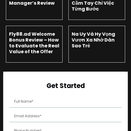
Manager’s Review
Cầm Tay Chỉ Việc
Từng Bước
Fly88.ad Welcome
Na Uy Và Hy Vọng
Bonus Review – How
Vươn Xa Nhờ Dàn
to Evaluate the Real
Sao Trẻ
Value of the Offer
Get Started