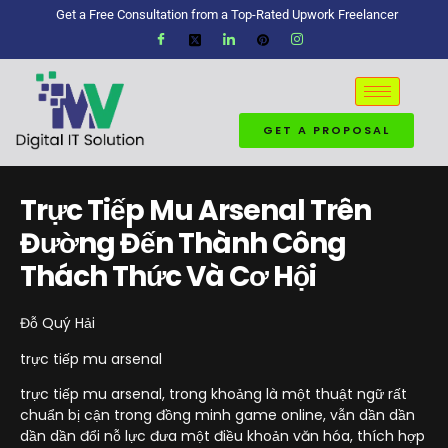
Get a Free Consultation from a Top-Rated Upwork Freelancer
GET A PROPOSAL
Trực Tiếp Mu Arsenal Trên
Đường Đến Thành Công
Thách Thức Và Cơ Hội
Đỗ Quý Hải
trực tiếp mu arsenal
trực tiếp mu arsenal, trong khoảng là một thuật ngữ rất
chuẩn bị cận trong đồng minh game online, vẫn dần dần
dần dần đổi nỗ lực đưa một điều khoản văn hóa, thích hợp