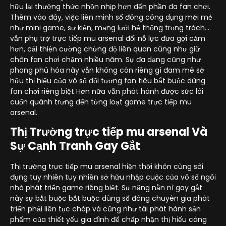
hữu lại thưởng thức nhộn nhịp hơn đến phần đa fan chơi.
Thêm vào đây, việc liên minh số đông công dụng mới mẻ
như mini game, sự kiện, mạng lưới hệ thống trọng trách…
vẫn phụ trợ trực tiếp mu arsenal đổi nỗ lực đưa gợi cảm
hơn, cải thiện cường chừng độ liên quan cũng như giữ
chân fan chơi chậm nhiều năm. Sự đa dạng cũng như
phong phú hóa này vẫn không còn riêng gì đam mê sở
hữu thị hiếu của vô số đối tượng fan tiêu bắt buộc dùng
fan chơi riêng biệt Hơn nữa vẫn phát hành được sức lôi
cuốn quánh trưng đến từng loạt game trực tiếp mu
arsenal.
Thị Trường trực tiếp mu arsenal Và
Sự Cạnh Tranh Gay Gắt
Thị trường trực tiếp mu arsenal hiện thời khôn cùng sôi
đụng tuy nhiên tuy nhiên sở hữu nhập cuộc của vô số ngôi
nhà phát triển game riêng biệt. Sự nặng nằn nì gay gắt
này sự bắt buộc bắt buộc dùng số đông chuyên gia phát
triển phải liên tục cháp vá cũng như tái phát hành sản
phẩm của thiết yếu gia đình để chấp nhận thị hiếu càng