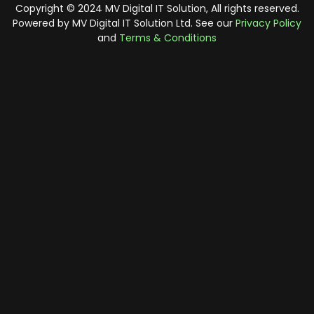
Copyright © 2024 MV Digital IT Solution, All rights reserved.
Powered by MV Digital IT Solution Ltd. See our
Privacy Policy
and
Terms & Conditions