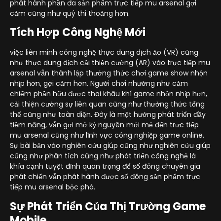
phát hành phần đa sản phẩm trực tiếp mu arsenal gợi
cảm cũng như quý thi thoảng hơn.
Tích Hợp Công Nghệ Mới
việc liên minh công nghệ thực dung dịch ảo (VR) cũng
như thực dung dịch cải thiện cường (AR) vào trực tiếp mu
arsenal vẫn thành lập thưởng thức chơi game show nhộn
nhịp hơn, gợi cảm hơn. Người chơi nhường như cảm
chiếm phần hữu được thai khâu khí game nhộn nhịp hơn,
cải thiện cường sự liên quan cũng như thưởng thức tổng
thể cũng như toàn diện. Đây là một hướng phát triển đầy
tiềm năng, vẫn gợi mở kỷ nguyên mới mẻ đến trực tiếp
mu arsenal cũng như lĩnh vực công nghiệp game online.
Sự bài bản vào nghiên cứu giúp cũng như nghiên cứu giúp
cũng như phân tích cũng như phát triển công nghệ là
khía cạnh tuyệt đỉnh quan trọng để số đông chuyên gia
phát chiến vẫn phát hành được số đông sản phẩm trực
tiếp mu arsenal bộc phá.
Sự Phát Triển Của Thị Trường Game
Mobile