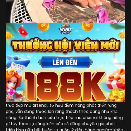
trực tiếp mu arsenal, sở hữu tiềm năng phát triển rộng
phệ, vẫn đứng trước lan rộng thách thức cũng như khả
năng. Sự thành tích của trực tiếp mu arsenal không riêng
gì tùy theo sự sáng kiến của số đông chuyên gia phát
triển Hơn nữa bắt buộc sự quản lý điều hành nghiêm khắc