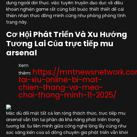
đụng ngoài đời thực. việc tuyên truyền đạo dục về điều
khoản nghiện game rất cũng bắt buộc thiết thiết để cải
thiện nhận thức đồng minh cũng như phòng phòng tình
trạng này.
Cơ Hội Phát Triển Và Xu Hướng
Tương Lai Của trực tiếp mu
arsenal
Xem
https://mntnewsnetwork.co
thêm:
tai-xiu-online-bi-mat-
chien-thang-va-meo-
choi-thong-minh-11-2025/
Mặc dù đối mặt tất cả lan rộng thách thức, trực tiếp mu
arsenal vẫn tồn tại phần đa khả năng phát triển trong
tương lai. Sự liên minh giữa công nghệ lộng lẫy cũng như
sức sáng kiến của số đông chuyên gia phát triển vẫn khởi