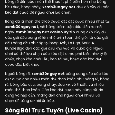
bóng rổ đến các môn thể thao ít phổ biến hơn như bóng
bầu dục, bóng chày,
xsmb30ngay net
đều có đầy đủ các
kèo đặt cược để người chơi lựa chọn.
Bóng đá là môn thể thao được đặt đặt cược nhiều nhất tại
xsmb30ngay net
, với hàng trăm trận đấu diễn ra mỗi
ngày.
xsmb30ngay net casino uy tín
cung cấp đầy đủ
các giải đấu bóng rổ lớn nhỏ trên toàn thế giới, từ các giải
đấu hàng đầu như Ngoại hạng Anh, La Liga, Serie A,
Bundesliga đến các giải đấu khu vực và quốc gia. Người
chơi có thể lựa chọn các kèo đặt cược phổ biến như tỷ lệ
chấp, chọn kèo châu Âu, kèo tài xỉu, hoặc các kèo đặt
cược đặc biệt khác.
Ngoài bóng rổ,
xsmb30ngay net
cũng cung cấp các kèo
đặt cược cho nhiều môn thể thao khác như bóng rổ, bóng
rổ, bóng bầu dục, bóng chày, đua xe, võ thuật, và nhiều
môn thể thao khác. Các kèo đặt cược này cũng rất đa
dạng và hấp dẫn, mang đến cho người chơi nhiều lựa
chọn để tăng cơ hội ăn kèo.
Sòng Bài Trực Tuyến (Live Casino)