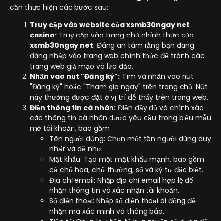
cần thực hiện các bước sau:
Truy cập vào website của xsmb30ngay net
casino:
Truy cập vào trang chủ chính thức của
xsmb30ngay net
. Đáng an tâm rằng bạn đang
đăng nhập vào trang web chính thức để tránh các
trang web giả mạo và lừa đảo.
Nhấn vào nút "Đăng ký":
Tìm và nhấn vào nút
"Đăng ký" hoặc "Tham gia ngay" trên trang chủ. Nút
này thường được đặt ở vị trí dễ thấy trên trang web.
Điền thông tin cá nhân:
Điền đầy đủ và chính xác
các thông tin cá nhân được yêu cầu trong biểu mẫu
mở tài khoản, bao gồm:
Tên người dùng: Chọn một tên người dùng duy
nhất và dễ nhớ.
Mật khẩu: Tạo một mật khẩu mạnh, bao gồm
cả chữ hoa, chữ thường, số và ký tự đặc biệt.
Địa chỉ email: Nhập địa chỉ email hợp lệ để
nhận thông tin và xác nhận tài khoản.
Số điện thoại: Nhập số điện thoại di động để
nhận mã xác minh và thông báo.