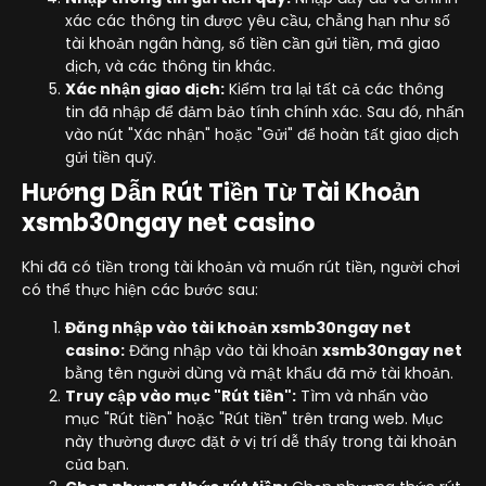
xác các thông tin được yêu cầu, chẳng hạn như số
tài khoản ngân hàng, số tiền cần gửi tiền, mã giao
dịch, và các thông tin khác.
Xác nhận giao dịch:
Kiểm tra lại tất cả các thông
tin đã nhập để đảm bảo tính chính xác. Sau đó, nhấn
vào nút "Xác nhận" hoặc "Gửi" để hoàn tất giao dịch
gửi tiền quỹ.
Hướng Dẫn Rút Tiền Từ Tài Khoản
xsmb30ngay net casino
Khi đã có tiền trong tài khoản và muốn rút tiền, người chơi
có thể thực hiện các bước sau:
Đăng nhập vào tài khoản xsmb30ngay net
casino:
Đăng nhập vào tài khoản
xsmb30ngay net
bằng tên người dùng và mật khẩu đã mở tài khoản.
Truy cập vào mục "Rút tiền":
Tìm và nhấn vào
mục "Rút tiền" hoặc "Rút tiền" trên trang web. Mục
này thường được đặt ở vị trí dễ thấy trong tài khoản
của bạn.