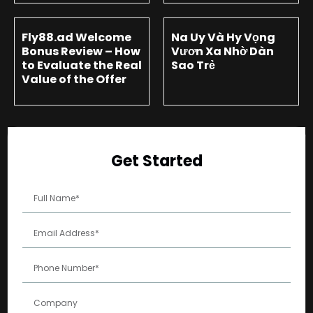
Fly88.ad Welcome
Na Uy Và Hy Vọng
Bonus Review – How
Vươn Xa Nhờ Dàn
to Evaluate the Real
Sao Trẻ
Value of the Offer
Get Started