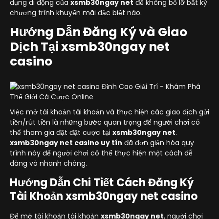
dụng di động của
xsmb30ngay net
để không bỏ lỡ bất kỳ
chương trình khuyến mãi đặc biệt nào.
Hướng Dẫn Đăng Ký và Giao
Dịch Tại xsmb30ngay net
casino
Việc mở tài khoản tài khoản và thực hiện các giao dịch gửi
tiền/rút tiền là những bước quan trọng để người chơi có
thể tham gia đặt đặt cược tại
xsmb30ngay net
.
xsmb30ngay net casino uy tín
đã đơn giản hóa quy
trình này để người chơi có thể thực hiện một cách dễ
dàng và nhanh chóng.
Hướng Dẫn Chi Tiết Cách Đăng Ký
Tài Khoản xsmb30ngay net casino
Để mở tài khoản tài khoản
xsmb30ngay net
, người chơi