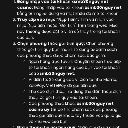
Đăng nhập vào tài khoản xsmb30ngay net
casino:
Đăng nhập vào tài khoản
xsmb30ngay net
bằng tên người dùng và mật khẩu đã mở tài khoản.
Truy cập vào mục "Nạp tiền":
Tìm và nhấn vào
mục "Nạp tiền" hoặc "Gửi tiền" trên trang web. Mục
này thường được đặt ở vị trí dễ thấy trong tài khoản
của bạn.
Chọn phương thức gửi tiền quỹ:
Chọn phương
thức gửi tiền quỹ bạn muốn sử dụng từ danh sách
các phương thức được chăm sóc, bao gồm:
Ngân hàng trực tuyến: Chuyển khoản trực tiếp
từ tài khoản ngân hàng của bạn vào tài khoản
của
xsmb30ngay net
.
Ví điện tử: Sử dụng các ví điện tử như Momo,
ZaloPay, ViettelPay để gửi tiền quỹ.
Thẻ cào điện thoại: Sử dụng thẻ điện thoại điện
thoại để gửi tiền quỹ vào tài khoản.
Các phương thức khác:
xsmb30ngay net
casino uy tín
có thể chăm sóc các phương
thức gửi tiền quỹ khác, tùy thuộc vào quốc gia
và khu vực của bạn.
Nhập thông tin gửi tiền quỹ:
Nhập đầy đủ và chính