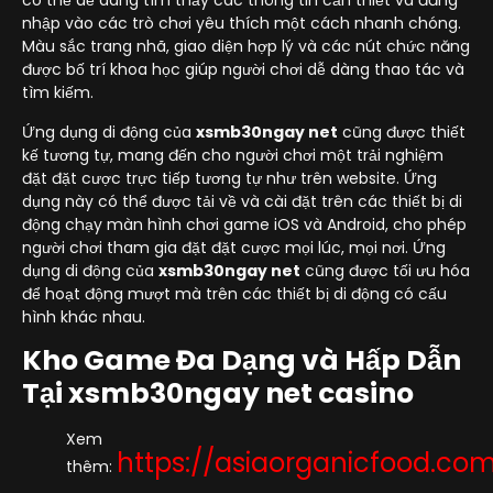
có thể dễ dàng tìm thấy các thông tin cần thiết và đăng
nhập vào các trò chơi yêu thích một cách nhanh chóng.
Màu sắc trang nhã, giao diện hợp lý và các nút chức năng
được bố trí khoa học giúp người chơi dễ dàng thao tác và
tìm kiếm.
Ứng dụng di động của
xsmb30ngay net
cũng được thiết
kế tương tự, mang đến cho người chơi một trải nghiệm
đặt đặt cược trực tiếp tương tự như trên website. Ứng
dụng này có thể được tải về và cài đặt trên các thiết bị di
động chạy màn hình chơi game iOS và Android, cho phép
người chơi tham gia đặt đặt cược mọi lúc, mọi nơi. Ứng
dụng di động của
xsmb30ngay net
cũng được tối ưu hóa
để hoạt động mượt mà trên các thiết bị di động có cấu
hình khác nhau.
Kho Game Đa Dạng và Hấp Dẫn
Tại xsmb30ngay net casino
Xem
https://asiaorganicfood.co
thêm: