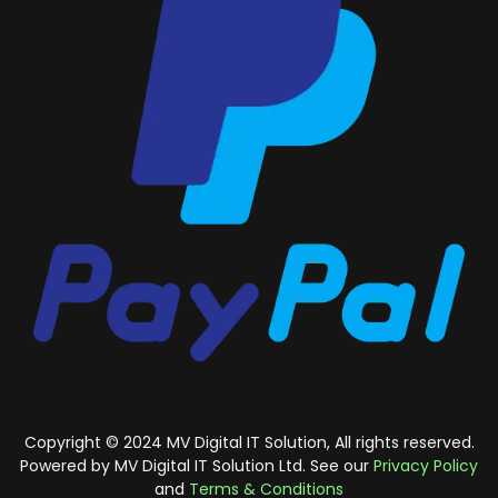
Copyright © 2024 MV Digital IT Solution, All rights reserved.
Powered by MV Digital IT Solution Ltd. See our
Privacy Policy
and
Terms & Conditions