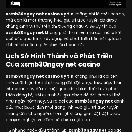
xsmb30ngay net casino uy tín
không chỉ là một casino,
mà còn là một thương hiệu giải trí trực tuyến đã được
khẳng định vị thế trên thị trường châu Á. Sự uy tín của
xsmb30ngay net
không phải tự nhiên mà có, mà là kết
quả của quá trình xây dựng và phát triển bền vững, luôn
đặt lợi ích của người chơi lên hàng đầu.
Lịch Sử Hình Thành và Phát Triển
Của xsmb30ngay net casino
xsmb30ngay net casino uy tín
không phải là cái tên
mới xuất hiện trên thị trường đặt đặt cược trực tiếp. Trái
lại, casino này đã có một quá trình hình thành và phát
triển đáng kể, trải qua nhiều giai đoạn để đạt được vị thế
như ngày hôm nay. Sự ra đời của
xsmb30ngay net
đánh
dấu một bước tiến mới trong lĩnh vực giải trí trực tuyến,
mang đến cho người chơi một không gian đặt đặt cược
chuyên nghiệp và đảm bảo bảo mật cao.
Từ những ngày đầu thành lập,
xsmb30ngay net
đã xác