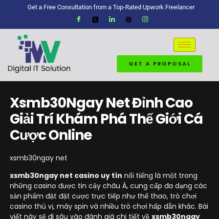
Get a Free Consultation from a Top-Rated Upwork Freelancer
GET A PROPOSAL
Xsmb30Ngay Net Đỉnh Cao
Giải Trí Khám Phá Thế Giới Cá
Cược Online
xsmb30ngay net
xsmb30ngay net casino uy tín
nổi tiếng là một trong
những casino được tin cậy châu Á, cung cấp đa dạng các
sản phẩm đặt đặt cược trực tiếp như thể thao, trò chơi
casino thú vị, máy spin và nhiều trò chơi hấp dẫn khác. Bài
viết này sẽ đi sâu vào đánh giá chi tiết về
xsmb30ngay