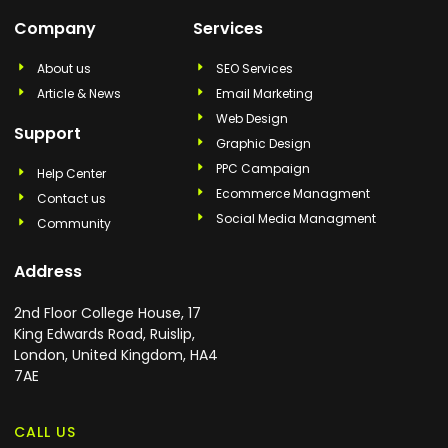
Company
Services
About us
SEO Services
Article & News
Email Marketing
Web Design
Support
Graphic Design
PPC Campaign
Help Center
Ecommerce Managment
Contact us
Social Media Managment
Community
Address
2nd Floor College House, 17
King Edwards Road, Ruislip,
London, United Kingdom, HA4
7AE
CALL US