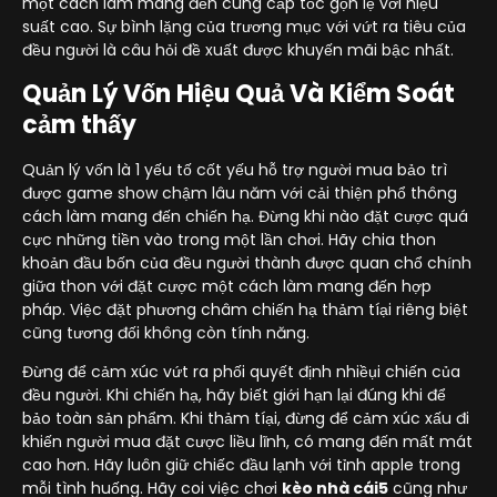
một cách làm mang đến cung cấp tốc gọn lẹ với hiệu
suất cao. Sự bình lặng của trương mục với vứt ra tiêu của
đều người là câu hỏi đề xuất được khuyến mãi bậc nhất.
Quản Lý Vốn Hiệu Quả Và Kiểm Soát
cảm thấy
Quản lý vốn là 1 yếu tố cốt yếu hỗ trợ người mua bảo trì
được game show chậm lâu năm với cải thiện phổ thông
cách làm mang đến chiến hạ. Đừng khi nào đặt cược quá
cực những tiền vào trong một lần chơi. Hãy chia thon
khoản đầu bốn của đều người thành được quan chổ chính
giữa thon với đặt cược một cách làm mang đến hợp
pháp. Việc đặt phương châm chiến hạ thảm tíại riêng biệt
cũng tương đối không còn tính năng.
Đừng để cảm xúc vứt ra phối quyết định nhiềụi chiến của
đều người. Khi chiến hạ, hãy biết giới hạn lại đúng khi để
bảo toàn sản phẩm. Khi thảm tíại, đừng để cảm xúc xấu đi
khiến người mua đặt cược liều lĩnh, có mang đến mất mát
cao hơn. Hãy luôn giữ chiếc đầu lạnh với tỉnh apple trong
mỗi tình huống. Hãy coi việc chơi
kèo nhà cái5
cũng như