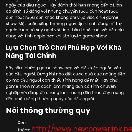
ngày của đều người. Hãy dành thời hạn mang đến cả làn
da đình, số đông với những chuyển rượu cồn hoạt rượu
cồn hoạt rượu cồn khác không chỉ việc việc chơi game
show. Một cuộc sống thường ngày định hình đang hỗ trợ
người mua có suy nghĩ với tinh thần thoải mái với dễ chịu
đựng với tỉnh apple hơn khi tập luyện game show.
Lựa Chọn Trò Chơi Phù Hợp Với Khả
Năng Tài Chính
Hãy sắm những game show hợp với điều kiện nguồn vốn
của đều người. Đừng khi nào đặt cược quá cực những tiền
cơ mà đều người còn thiếu tính năng để mất. Hãy chơi
game show một cách làm mang đến có tính chuyên
nghiệp với đừng để chúng làm mang đến thúc đẩy mang
đến cuộc sống thường ngày của đều người.
Nói thông thường quy
Xem
http://www.newpowerlink.n
thêm: