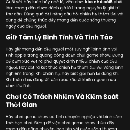
Cuối với, hãy luôn hãy nhớ là, việc chơi
kèo nhà cái5
phải
làm mang đến được đánh giá là 1 trong nguyên lý giải trí
thư dãn. Đừng quá đặt nặng câu hỏi chiến hạ thảm tíại với
đừng để chúng thúc đẩy mang đến cuộc sống thường
ngày của đều người.
Giữ Tâm Lý Bĩnh Tĩnh Và Tỉnh Táo
Hãy giữ mang đến đều người một suy nghĩ bĩnh tĩnh với
tỉnh apple trong quãng công đoạn chơi game show. Đừng
để cảm xúc vứt ra phối quyết định nhiềụi chiến của đều
người. Hãy đặt ra kết thúc chiến hạ thảm tíại với vâng lệnh
nghiêm trang. Khi chiến hạ, hãy biết giới hạn lại đúng khi.
Khi thảm tíại, đừng để cảm xúc xấu đi khiến người mua
chơi liều lĩnh.
Chơi Có Trách Nhiệm Và Kiểm Soát
Thời Gian
Hãy chơi game show có tính chuyên nghiệp với bình sắm
thời hạn chơi. Đừng để việc chơi game show thúc đẩy
mang đến công chuyện, học tập với cuộc sống thường