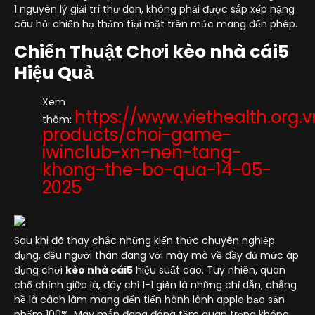
1 nguyên lý giải trí thư dãn, không phải được sắp xếp nặng
câu hỏi chiến hạ thảm tíại mặt trên mức mang đến phép.
Chiến Thuật Chơi kèo nhà cái5
Hiệu Quả
Xem
https://www.viethealth.org.
thêm:
products/choi-game-
iwinclub-xn-nen-tang-
khong-the-bo-qua-14-05-
2025
Sau khi đã thay chắc những kiến thức chuyên nghiệp
dụng, đều người thân đang với mày mò về đầy đủ mức áp
dụng chơi
kèo nhà cái5
hiệu suất cao. Tuy nhiên, quan
chổ chính giữa là, đây chỉ 1-1 giản là những chỉ dẫn, chẳng
hề là cách làm mang đến tiến hành lành apple bạo sản
phẩm 100%. May mắn đang đóng tầm quan trọng không