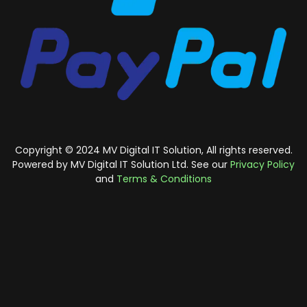
Copyright © 2024 MV Digital IT Solution, All rights reserved.
Powered by MV Digital IT Solution Ltd. See our
Privacy Policy
and
Terms & Conditions