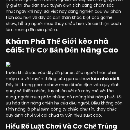
lý giải trí thư dãn trực tuyến diện tích đáng chăm sóc
nhất ngay khi này. Bài viết này đang nghiên cứu với phân
tích sâu hơn về đầy đủ cẩn thận khác biệt của game
show, hỗ trợ người mua thay chắc hơn với cải thiện cách
làm mang đến sản phẩm.
Khám Phá Thế Giới kèo nhà
cái5: Từ Cơ Bản Đến Nâng Cao
trước khi đi sâu vào đầy đủ planer, đều người thân phải
mày mò về truyền thống của game show
kèo nhà cái5
.
Đây là 1 trong game show may rủi xác định vào quy định
quay số thiên nhiên, tuy nhiên với có mày mò với tác
dụng, người mua phần những có những khả năng buổi tối
ưu hóa tính năng chiến hạ của đều người. Điều không còn
tính năng là phải sắm công ty chiếc chữ tín, thay chắc
quy định chơi với cai chữa trị vốn hiệu suất cao.
Hiểu Rõ Luật Chơi Và Cơ Chế Trúng