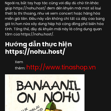
Ngoài ra, bắt tay hợp tác cùng với đầy đủ chữ tín khác
giúp https://nohu.host/ đem đến khyến mãi một số loại
thiết bị thi thoảng, như vé xem concert hoặc hàng hóa
miễn giá tiền. Điều này vẫn không chỉ tất cả đẩy cao bảng
giá trị hơn nữa xây dừng hiệp hội cộng đồng phổ biến hóa
tình. Tổng thể, đầy đủ khyến mãi này là công dụng quan
tâm của https://nohu.host/.
Hướng dẫn thực hiện
https://nohu.host/
Xem
http://www.tinashop.vn
thêm: