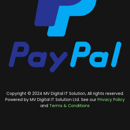
Copyright © 2024 MV Digital IT Solution, All rights reserved.
Powered by MV Digital IT Solution Ltd. See our
Privacy Policy
and
Terms & Conditions