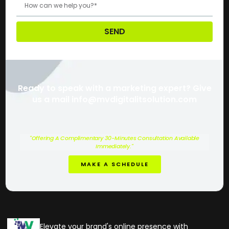
SEND
Ready to speak with a marketing expert? Give
us a mail info@mvdigitalitsolution.com
"Offering A Complimentary 30-Minutes Consultation Available
Immediately."
MAKE A SCHEDULE
Elevate your brand's online presence with