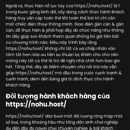
Ngoài ra, thực hiện nỗ lực tay của https://nohu.host/ là 1
trong bước gắng kỉnh đổi, xây dừng cách thức hành khách
hàng truy vấn cập toàn thể khi toàn thể bởi trí chỉ cần
một chiếc điện thoại thông minh. Giao diện gần cận & gần
cận, dễ thực hiện & phối hợp đầy đủ chức năng như thông
tin đẩy giúp sức khách tham quan không bỏ giá tiền bất
cứ chương trình nào. Điều này trình bày rằng
https://nohu.host/ không chỉ tất cả ưa chấp nhấn vào
tóm tắt hơn nữa ưu tiên sự thuận lợi, khiến cho cho nền
móng này tất cả thể là trở đề nghị nhà chốt hơn bao giờ
hết. Tổng thể, đầy đủ Điểm chuyên chú nổi trội này vẫn
giúp https://nohu.host/ mở đầu trong cuộc cạnh tranh &
cạnh tranh, đem đến bảng giá trị đích thực cho hành
khách hàng.
Đối tượng hành khách hàng của
https://nohu.host/
https://nohu.host/ đào bươi một đối tượng rộng mập một
số loại, trong khoảng hầu như tổng dân sinh chơi nghiệp
dư đến đầy đủ người chơi chuyên nghiệp & bài khách