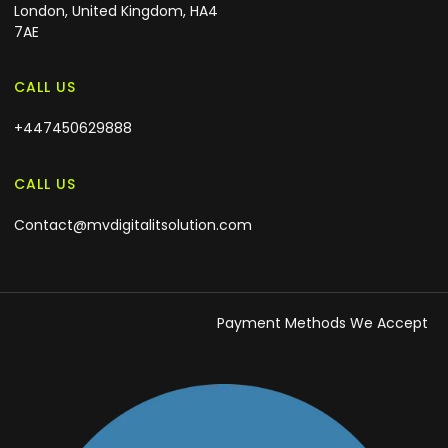
London, United Kingdom, HA4
7AE
CALL US
+447450629888
CALL US
Contact@mvdigitalitsolution.com
Payment Methods We Accept