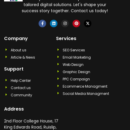
tailored digital solutions. Let's shape your
success story together. Contact us today!
Company
Services
About us
SEO Services
Article & News
Email Marketing
Web Design
Support
Graphic Design
PPC Campaign
Help Center
Ecommerce Managment
Contact us
Social Media Managment
Community
Address
2nd Floor College House, 17
King Edwards Road, Ruislip,