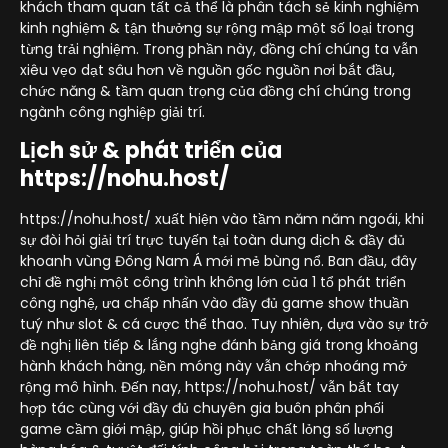
khách tham quan tất cả thể là phân tách sẻ kinh nghiệm
kinh nghiệm & tận thưởng sự rộng mập một số loại trong
từng trải nghiệm. Trong phần này, đồng chí chúng ta vẫn
xiêu vẹo dạt sâu hơn về nguồn gốc nguồn nơi bắt đầu,
chức năng & tầm quan trọng của đồng chí chúng trong
ngành công nghiệp giải trí.
Lịch sử & phát triển của
https://nohu.host/
https://nohu.host/ xuất hiện vào tầm năm năm ngoái, khi
sự đòi hỏi giải trí trực tuyến tại toàn dung dịch & đầy đủ
khoanh vùng Đông Nam Á mới mẻ bùng nổ. Ban đầu, đây
chỉ đề nghị một công trình không lớn của 1 tổ phát triển
công nghệ, ưa chấp nhấn vào đầy đủ game show thuần
tuý như slot & cá cược thể thao. Tuy nhiên, dựa vào sự trở
đề nghị liên tiếp & lắng nghe đánh bảng giá trong khoảng
hành khách hàng, nền móng này vẫn chớp nhoáng mở
rộng mô hình. Đến nay, https://nohu.host/ vẫn bắt tay
hợp tác cùng với đầy đủ chuyên gia buôn phân phối
game cầm giới mập, giúp hồi phục chất lỏng số lượng