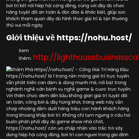
bởi trí kết nối hiệp hội cộng đồng, cùng với đầy đủ chức
năng tuyệt đối an toàn & độc đáo & khác biệt, giúp sức
khách tham quan đầy đủ hình thức giải trí & tận thưởng
thú vui mỗi ngày.
Giới thiệu về https://nohu.host/
Xem
http://lighthousebusinesscat
thêm:
https://nohu.host/ là 1 trong nền móng giải trí trực tuyến
vẫn phát triển can đảm & dũng mạnh mẽ, nổi bật trong
nghành nghề căn bệnh vụ nghề game & cược trực tuyến.
Với thiên chức đem đến bầu không gian giải trí tuyệt đối
an toàn, công bởi & đầy hứng khởi, trang web này vẫn
chớp nhoáng đắm đuối hàng triệu con hành khách hàng
trong khoảng khắp bởi trí. Không chỉ tạm ngưng ở câu hỏi
buôn phân phối đầy đủ game show nhà chốt,
https://nohu.host/ còn ưa chấp nhấn vào trắc trở xây
dừng hiệp hội cộng đồng, bởi trí con người trong gia đình