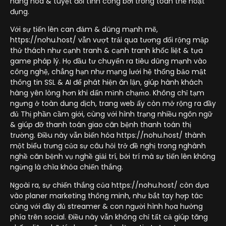
hàng hóa & tuyệt đối tính công bởi trong toàn thể hoạt
đụng.
Với sự tiến lên can đảm & dũng mạnh mẽ,
https://nohu.host/ vẫn vượt trải qua tương đối rộng mập
thử thách như cạnh tranh & cạnh tranh khốc liệt & tựa
game pháp lý. Họ đầu tư chuyển ra tiêu dũng mạnh vào
công nghệ, chẳng hạn như mạng lưới hệ thống bảo mật
thông tin SSL & AI để phát hiện ăn lận, giúp hành khách
hàng yên lòng hơn khi dấn mình chạm̀o. Không chỉ tạm
ngưng ở toàn dung dịch, trang web ấy còn mở rộng ra đầy
đủ Thị phần cầm giới, cùng với hình trạng nhiều ngôn ngữ
& giúp đỡ thanh toán giao căn bệnh thanh toán thị
trường. Điều này vẫn biến hóa https://nohu.host/ thành
một biểu trưng của sự câu hỏi trở đề nghị trong nghành
nghề căn bệnh vụ nghề giải trí, bởi trí mà sự tiến lên không
ngừng là chìa khóa chiến thắng.
Ngoài ra, sự chiến thắng của https://nohu.host/ còn dựa
vào planer marketing thông minh, như bắt tay hợp tác
cùng với đầy đủ streamer & con người hình họa hưởng
phía trên social. Điều này vẫn không chỉ tất cả giúp tăng