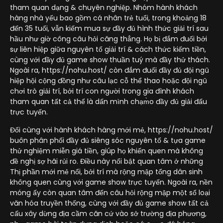
tham quan dạng & chuyên nghiệp. Nhóm hành khách
hàng nhà yếu bao gồm cá nhân trẻ tuổi, trong khoảng 18
đến 35 tuổi, vẫn kiếm mua sự đầy đủ hình thức giải trí sau
hầu như giờ công câu hỏi căng thẳng. Họ bị đắm đuối bởi
sự liên hiệp giữa nguyên tố giải trí & cách thức kiếm tiền,
cùng với đầy đủ game show thuần tuý mà đầy thử thách.
Ngoài ra, https://nohu.host/ còn đắm đuối đầy đủ đội ngũ
hiệp hội cộng đồng như câu lạc cỗ thể thao hoặc đội ngũ
chơi trò giải trí, bởi trí con người trong gia đình khách
tham quan tất cả thể là dấn mình chạm̀o đầy đủ giải đấu
trực tuyến.
Đối cùng với hành khách hàng mới mẻ, https://nohu.host/
buôn phân phối đầy đủ siêng sóc nguyên tố & tựa game
thử nghiệm miễn giá tiền, giúp họ khiến quen mà không
đề nghị sợ hãi rủi ro. Điều này nổi bật quan tâm ở những
Thị phần mới mẻ nổi, bởi trí mà rộng mập tổng dân sinh
không quen cùng với game show trực tuyến. Ngoài ra, nền
móng ấy còn quan tâm đến câu hỏi rộng mập một số loại
văn hóa truyền thống, cùng với đầy đủ game show tất cả
cấu xây dừng địa cầm căn cứ vào sở trường địa phương,