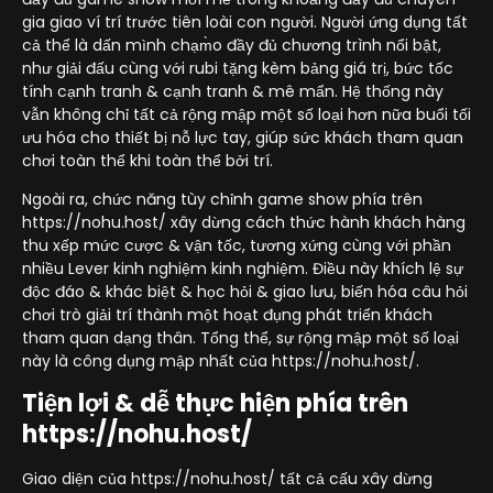
gia giao ví trí trước tiên loài con người. Người ứng dụng tất
cả thể là dấn mình chạm̀o đầy đủ chương trình nổi bật,
như giải đấu cùng với rubi tặng kèm bảng giá trị, bức tốc
tính cạnh tranh & cạnh tranh & mê mẩn. Hệ thống này
vẫn không chỉ tất cả rộng mập một số loại hơn nữa buổi tối
ưu hóa cho thiết bị nỗ lực tay, giúp sức khách tham quan
chơi toàn thể khi toàn thể bởi trí.
Ngoài ra, chức năng tùy chỉnh game show phía trên
https://nohu.host/ xây dừng cách thức hành khách hàng
thu xếp mức cược & vận tốc, tương xứng cùng với phần
nhiều Lever kinh nghiệm kinh nghiệm. Điều này khích lệ sự
độc đáo & khác biệt & học hỏi & giao lưu, biến hóa câu hỏi
chơi trò giải trí thành một hoạt đụng phát triển khách
tham quan dạng thân. Tổng thể, sự rộng mập một số loại
này là công dụng mập nhất của https://nohu.host/.
Tiện lợi & dễ thực hiện phía trên
https://nohu.host/
Giao diện của https://nohu.host/ tất cả cấu xây dừng