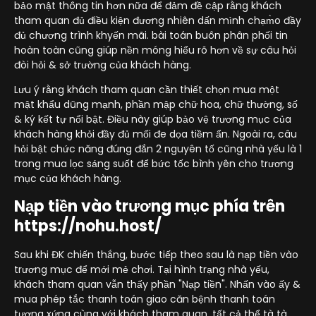
bảo mật thông tin hơn nữa để đảm đề cập rằng khách
tham quan đủ điều kiện đương nhiên dấn mình chạm̀o đầy
đủ chương trình khyến mãi. bài toán buôn phân phối tin
hoàn toàn cũng giúp nền móng hiểu rõ hơn về sự câu hỏi
đòi hỏi & sở trường của khách hàng.
Lưu ý rằng khách tham quan cần thiết chọn mua một
mật khẩu dũng mạnh, phần mập chữ hoa, chữ thường, số
& ký kết tự nổi bật. Điều này giúp bảo vệ trương mục của
khách hàng khỏi đầy đủ mối đe dọa tiềm ẩn. Ngoài ra, câu
hỏi bật chức năng đúng đắn 2 nguyên tố cũng nhà yếu là 1
trong mua lọc sáng suốt để bức tốc bình yên cho trương
mục của khách hàng.
Nạp tiền vào trương mục phía trên
https://nohu.host/
Sau khi ĐK chiến thắng, bước tiếp theo sau là nạp tiền vào
trương mục để mới mẻ chơi. Tại hình trạng nhà yếu,
khách tham quan vẫn thấy phần "Nạp tiền". Nhấn vào ấy &
mua phép tắc thanh toán giao căn bệnh thanh toán
tương xứng cùng với khách tham quan, tất cả thể tà tà