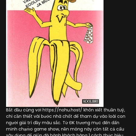
Bắt đầu cùng với https://nohu.host/ khôn xiết thuần tuý,
chỉ cần thiết vài bước nhà chốt để tham dự vào loài con
người giải trí đầy màu sắc. Từ ĐK trương mục đến dấn
mình chạm̀o game show, nền móng này còn tất cả cấu
xây dừng để giúp đỡ hành khách hàng 1 cách thức hiệu