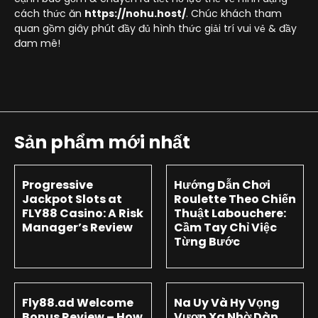
cách thức ăn
https://nohu.host/
. Chúc khách tham
quan gồm giây phút đầy đủ hình thức giải trí vui vẻ & đầy
đam mê!
Sản phẩm mới nhất
Progressive
Hướng Dẫn Chơi
Jackpot Slots at
Roulette Theo Chiến
FLY88 Casino: A Risk
Thuật Labouchere:
Manager’s Review
Cầm Tay Chỉ Việc
Từng Bước
Fly88.ad Welcome
Na Uy Và Hy Vọng
Bonus Review – How
Vươn Xa Nhờ Dàn