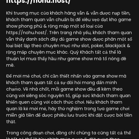
https://nohu.host/
Khi trương mục của khách hàng vẫn & vẫn được nạp tiền,
khách tham quan vẫn chuẩn bị để xiêu vẹo dạt kho game
show phong phú & rộng mập một số loại của
https://nohu.host/. Trên trang nhà yếu, khách tham quan
vẫn thấy danh sách đầy đủ game show được phân một số
loại biệt lập theo chuyên mục như slot, poker, blackjack &
rộng mập chuyên mục khác. Quý Khách tất cả thể là
thuận lợi mua thấy hầu như game show mà tổ nóng đê
mê.
Để mới mẻ chơi, chỉ cần thiết nhấn vào game show mà
khách tham quan tất cả sự đòi hỏi mong dấn mình
chạm̀o. Về nhà chốt, mỗi game show đều đi kèm theo
cùng với siêng sóc nguyên tố, giúp sức khách tham quan
khiến quen cùng với cách thức chơi. Nếu khách tham
quan là kẻ mới mẻ, hãy thử nghiệm trong tựa game chơi
miễn giá tiền để được phiêu lưu trước khi đặt cược bởi tiền
thật.
Trong công đoạn chơi, đồng chí chúng ta cũng tất cả thể