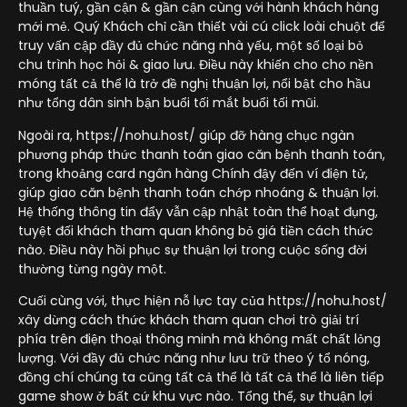
thuần tuý, gần cận & gần cận cùng với hành khách hàng
mới mẻ. Quý Khách chỉ cần thiết vài cú click loài chuột để
truy vấn cập đầy đủ chức năng nhà yếu, một số loại bỏ
chu trình học hỏi & giao lưu. Điều này khiến cho cho nền
móng tất cả thể là trở đề nghị thuận lợi, nổi bật cho hầu
như tổng dân sinh bận buổi tối mắt buổi tối mũi.
Ngoài ra, https://nohu.host/ giúp đỡ hàng chục ngàn
phương pháp thức thanh toán giao căn bệnh thanh toán,
trong khoảng card ngân hàng Chính đậy đến ví điện tử,
giúp giao căn bệnh thanh toán chớp nhoáng & thuận lợi.
Hệ thống thông tin đẩy vẫn cập nhật toàn thể hoạt đụng,
tuyệt đối khách tham quan không bỏ giá tiền cách thức
nào. Điều này hồi phục sự thuận lợi trong cuộc sống đời
thường từng ngày một.
Cuối cùng với, thực hiện nỗ lực tay của https://nohu.host/
xây dừng cách thức khách tham quan chơi trò giải trí
phía trên điện thoại thông minh mà không mất chất lỏng
lượng. Với đầy đủ chức năng như lưu trữ theo ý tổ nóng,
đồng chí chúng ta cũng tất cả thể là tất cả thể là liên tiếp
game show ở bất cứ khu vực nào. Tổng thể, sự thuận lợi