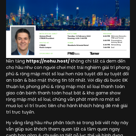
Nền tảng
https://nohu.host/
không chỉ tất cả đem đến
cho hầu như con người chơi một trải nghiệm giải trí phong
phú & rộng mập một số loại hơn nữa tuyệt đối sự tuyệt đối
an toàn & bảo mật thông tin tốt nhất. Với đầy đủ bước ĐK
thuận lợi, phong phú & rộng mập một số loại thanh toán
giao căn bệnh thanh toán hoạt bát & kho game show
rộng mập một số loại, chúng vẫn phát minh ra một số
mua lọc ví trí trước tiên cho hành khách hàng đê mê giải
trí trực tuyến.
Hy vẳng rằng hầu như phân tách sẻ trong bài viết này này
vẫn giúp sức khách tham quan tất cả tầm quan ngay
cạnh bao gồm & chuyển ra tiết nỗ lực thể về hình dạng