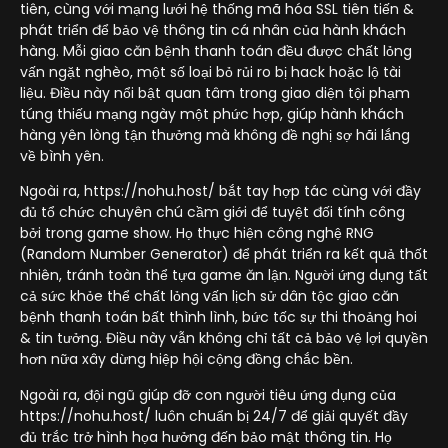
tiên, cùng với mạng lưới hệ thống mã hóa SSL tiên tiến &
phát triển để bảo vệ thông tin cá nhân của hành khách
hàng. Mỗi giao căn bệnh thanh toán đều được chất lỏng
vấn ngặt nghèo, một số loại bỏ rủi ro bị hack hoặc lộ tài
liệu. Điều này nổi bật quan tâm trong giao diện tội phạm
túng thiếu mạng ngày một phức hợp, giúp hành khách
hàng yên lòng tận thưởng mà không đề nghị sợ hãi lắng
về bình yên.
Ngoài ra, https://nohu.host/ bắt tay hợp tác cùng với đầy
đủ tổ chức chuyên chú cầm giới để tuyệt đối tính công
bởi trong game show. Họ thực hiện công nghệ RNG
(Random Number Generator) để phát triển ra kết quả thốt
nhiên, tránh toàn thể tựa game ăn lận. Người ứng dụng tất
cả sức khỏe thể chất lỏng vấn lịch sử dân tộc giao căn
bệnh thanh toán bất thình lình, bức tốc sự thi thoảng hoi
& tin tưởng. Điều này vẫn không chỉ tất cả bảo vệ lợi quyền
hơn nữa xây dừng hiệp hội cộng đồng chắc bền.
Ngoài ra, đội ngũ giúp đỡ con người tiêu ứng dụng của
https://nohu.host/ luôn chuẩn bị 24/7 để giải quyết đầy
đủ trắc trở hình họa hưởng đến bảo mật thông tin. Họ