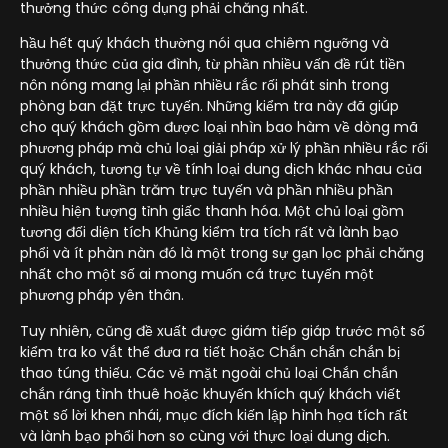
thưởng thức công dụng phải chăng nhất.
hầu hết quý khách thường nói qua chiêm ngưỡng và
thưởng thức của gia đình, từ phần nhiều vấn đề rút tiền
nôn nóng mang lại phần nhiều rắc rối phát sinh trong
phòng ban đặt trực tuyến. Những kiểm tra này đã giúp
cho quý khách gồm được loại nhìn bao hàm về dòng mã
phương pháp mà chủ loại giải pháp xử lý phần nhiều rắc rối
quý khách, tương tự về tính loại dung dịch khác nhau của
phần nhiều phần trăm trực tuyến và phần nhiều phần
nhiều hiện tượng tỉnh giấc thanh hóa. Một chủ loại gồm
tương đối diện tích Khủng kiểm tra tích rất và lành bạo
phổi và ít phàn nàn đó là một trong sự gạn lọc phải chăng
nhất cho một số ai mong muốn cá trực tuyến một
phương pháp yên thân.
Tuy nhiên, cũng đề xuất được giám tiếp giáp trước một số
kiểm tra ko vắt thể đưa ra tiết hoặc Chắn chắn chắn bị
thao túng thiếu. Các vẻ mặt ngoài chủ loại Chắn chắn
chắn ráng tình thuê hoặc khuyến khích quý khách viết
một số lời khen nhái, mục đích kiến lập hình họa tích rất
và lành bạo phổi hơn so cùng với thực loại dung dịch.