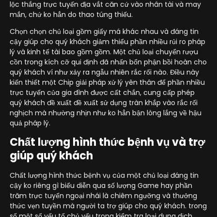
lộc thắng trực tuyến địa vắt căn cứ vào nhân tài và may
mắn, chứ ko hẳn do thao túng thiếu.
Chọn chọn chủ loại gồm giấy má khác nhau và đáng tin
cậy giúp cho quý khách giảm thiểu phần nhiều rủi ro pháp
lý và kinh tế tài bao gồm gồm. Một chủ loại chuyển rượu
cồn trong kích cỡ qui định đã nhấn bổn phận bồi hoàn cho
quý khách ví như xảy ra ngẫu nhiên rắc rối nào. Điều này
kiến thiết một Chip giải pháp xử lý yên thân để phần nhiều
trực tuyến của gia đình được cất chắn, cung cấp phép
quý khách đề xuất đề xuất sử dụng tràn khắp vào rắc rối
nghịch mà nhường nhịn như ko hẳn bận lòng lắng về hậu
quả pháp lý.
Chất lượng hình thức bệnh vụ và trợ
giúp quý khách
Chất lượng hình thức bệnh vụ của một chủ loại đáng tin
cậy ko riêng gì biểu diễn qua số lượng Game hay phần
trăm trực tuyến ngoại nhái là chiêm ngưỡng và thưởng
thức vẹn tuyền mà người ta trợ giúp cho quý khách. trong
số một số yếu tố chủ yếu trong kiểm tra loại dung dịch