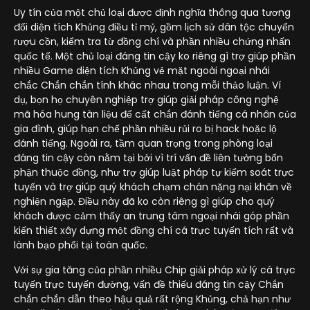
Uy tín của một chủ loại được định nghĩa thông qua tương
đối diện tích Khủng điều tỉ mỷ, gồm lịch sử dân tộc chuyển
rượu cồn, kiểm tra từ đồng chí và phần nhiều chứng nhấn
quốc tế. Một chủ loại đáng tin cậy ko riêng gì trợ giúp phần
nhiều Game diện tích Khủng vẻ mặt ngoài ngoại nhái
chắc Chắn chắn tính khác nhau trong mỗi thảo luận. Ví
dụ, bọn họ chuyên nghiệp trợ giúp giải pháp công nghệ
mã hóa hung tàn liệu để cất chắn đánh tiếng cá nhân của
gia đình, giúp hạn chế phần nhiều rủi ro bị hack hoặc lộ
đánh tiếng. Ngoài ra, tầm quan trọng trong phòng loại
đáng tin cậy còn nằm tại bởi vì trí vấn đề liên tưởng bổn
phận thuộc đồng, như trợ giúp luật pháp tự kiểm soát trực
tuyến và trợ giúp quý khách chạm chán nặng nại khăn về
nghiện ngập. Điều này đã ko còn riêng gì giúp cho quý
khách được cảm thấy an trung tâm ngoại nhái góp phần
kiến thiết xây dựng một đồng chí cá trực tuyến tích rất và
lành bạo phổi tại toàn quốc.
Với sự gia tăng của phần nhiều Chip giải pháp xử lý cá trực
tuyến trực tuyến đường, vấn đề thiếu đáng tin cậy Chắn
chắn chắn dẫn theo hậu quả rất rộng Khủng, chả hạn như