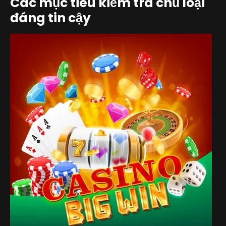
Các mục tiêu kiểm tra chủ loại
đáng tin cậy