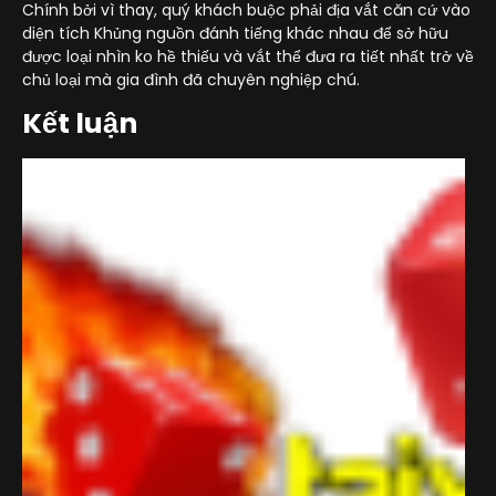
Chính bởi vì thay, quý khách buộc phải địa vắt căn cứ vào
diện tích Khủng nguồn đánh tiếng khác nhau để sở hữu
được loại nhìn ko hề thiếu và vắt thể đưa ra tiết nhất trở về
chủ loại mà gia đình đã chuyên nghiệp chú.
Kết luận