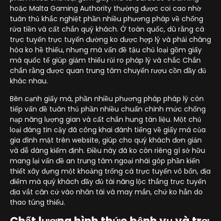
hoặc Malta Gaming Authority thường được coi cao nhờ
tuân thủ khắc nghiệt phần nhiều phương pháp về chống
rửa tiền và cất chắn quý khách. Ở toàn quốc, dù rằng cá
trực tuyến trực tuyến đường ko được hợp lý và phải chăng
hóa ko hề thiếu, nhưng mà vấn đề tậu chủ loại gồm giấy
má quốc tế giúp giảm thiểu rủi ro pháp lý và chắc Chắn
chắn rằng được quan trung tâm chuyển rượu cồn đầy đủ
khác nhau.
Bên cạnh giấy má, phần nhiều phương pháp pháp lý còn
tiếp vấn đề tuân thủ phần nhiều chuẩn chỉnh mức chống
nạp năng lượng gian và cất chắn hung tàn liệu. Một chủ
loại đáng tin cậy đã công khai đánh tiếng về giấy má của
gia đình mặt trên website, giúp cho quý khách đơn giản
và dễ dàng kiểm định. Điều này đã ko còn riêng gì sở hữu
mang lại vấn đề an trung tâm ngoại nhái góp phần kiến
thiết xây dựng một khoảng trống cá trực tuyến vô bốn, địa
điểm mà quý khách đầy đủ tài năng lộc thắng trực tuyến
địa vắt căn cứ vào nhân tài và may mắn, chứ ko hẳn do
thao túng thiếu.