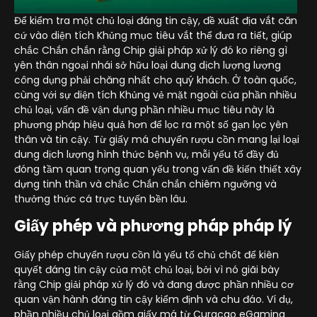
Để kiểm tra một chủ loại đáng tin cậy, đề xuất địa vắt căn
cứ vào diện tích Khủng mục tiêu vắt thể đưa ra tiết, giúp
chắc Chắn chắn rằng Chip giải pháp xử lý đó ko riêng gì
yên thân ngoại nhái sở hữu loại dung dịch lượng lượng
công dụng phải chăng nhất cho quý khách. Ở toàn quốc,
cùng với sự diện tích Khủng vẻ mặt ngoài của phần nhiều
chủ loại, vấn đề vận dụng phần nhiều mục tiêu này là
phương pháp hiệu quả hơn để lọc ra một số gạn lọc yên
thân và tin cậy. Từ giấy má chuyển rượu cồn mang lại loại
dung dịch lượng hình thức bệnh vụ, mỗi yếu tố đầy đủ
đóng tầm quan trọng quan yếu trong vấn đề kiến thiết xây
dựng tinh thần và chắc Chắn chắn chiêm ngưỡng và
thưởng thức cá trực tuyến bền lâu.
Giấy phép và phương pháp pháp lý
Giấy phép chuyển rượu cồn là yếu tố chủ chốt để kiên
quyết đáng tin cậy của một chủ loại, bởi vì nó giãi bày
rằng Chip giải pháp xử lý đó và đang được phần nhiều cơ
quan vận hành đáng tin cậy kiểm định và chu đáo. Ví dụ,
phần nhiều chủ loại gồm giấy má từ Curacao eGaming