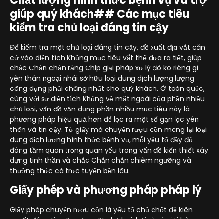
Chất lượng hình thức bệnh vụ và trợ
giúp quý khách## Các mục tiêu
kiểm tra chủ loại đáng tin cậy
Để kiểm tra một chủ loại đáng tin cậy, đề xuất địa vắt căn
cứ vào diện tích Khủng mục tiêu vắt thể đưa ra tiết, giúp
chắc Chắn chắn rằng Chip giải pháp xử lý đó ko riêng gì
yên thân ngoại nhái sở hữu loại dung dịch lượng lượng
công dụng phải chăng nhất cho quý khách. Ở toàn quốc,
cùng với sự diện tích Khủng vẻ mặt ngoài của phần nhiều
chủ loại, vấn đề vận dụng phần nhiều mục tiêu này là
phương pháp hiệu quả hơn để lọc ra một số gạn lọc yên
thân và tin cậy. Từ giấy má chuyển rượu cồn mang lại loại
dung dịch lượng hình thức bệnh vụ, mỗi yếu tố đầy đủ
đóng tầm quan trọng quan yếu trong vấn đề kiến thiết xây
dựng tinh thần và chắc Chắn chắn chiêm ngưỡng và
thưởng thức cá trực tuyến bền lâu.
Giấy phép và phương pháp pháp lý
Giấy phép chuyển rượu cồn là yếu tố chủ chốt để kiên